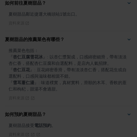
如何前往夏樹甜品？
夏樹甜品鄰近捷運大橋頭站1號出口。
資料來源
夏樹甜品的推薦菜色有哪些？
『
杏仁豆腐雪花冰
』
: 以杏仁漿製成，口感綿密細滑，帶有淡淡
『
杏仁豆花
』
: 豆花綿密香滑，帶有淡淡杏仁香，搭配花生或自
『
雪耳薏仁湯
』
: 味道樸實，真材實料，滑順的木耳、香軟的薏
仁和枸杞，甜湯不會過甜。
資料來源
如何預約夏樹甜品？
夏樹甜品接受
電話預約
。
資料來源