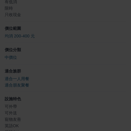
有低消
限時
只收現金
價位範圍
均消 200-400 元
價位分類
中價位
適合族群
適合一人用餐
適合朋友聚餐
設施特色
可外帶
可外送
寵物友善
英語OK