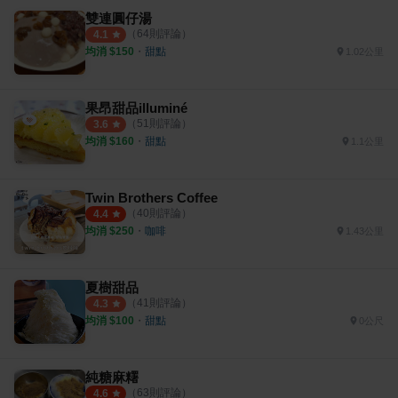
雙連圓仔湯
（
64
則評論）
4.1
均消 $
150
・
甜點
1.02公里
果昂甜品illuminé
（
51
則評論）
3.6
均消 $
160
・
甜點
1.1公里
Twin Brothers Coffee
（
40
則評論）
4.4
均消 $
250
・
咖啡
1.43公里
夏樹甜品
（
41
則評論）
4.3
均消 $
100
・
甜點
0公尺
純糖麻糬
（
63
則評論）
4.6