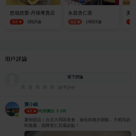
悠哉悠齋-丹祿專賣店
永昌杏仁茶
美濃
·
2
則評論
·
14
則評論
5.0
4.1
4.4
用戶評論
留下評論
給予評分
寶小銘
均消價位: $
100
4.5
夏樹甜品｜台北大同區美食．迪化街散步甜點．大稻埕必
吃推薦．招牌杏仁豆腐必點！