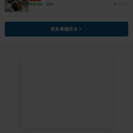
均消 $
80
・
甜點
512公尺
更多餐廳排名