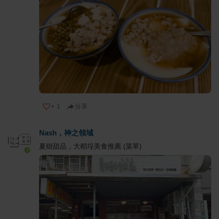
+
1
分享
Nash，神之領域
夏樹甜品，大稻埕美食推薦 (菜單)