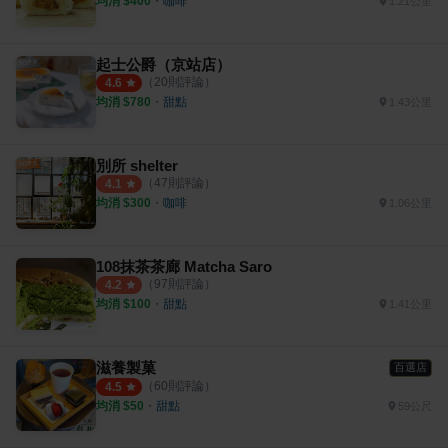
均消 $
400
・
咖啡
1.21公里
起士公爵（京站店）
（
20
則評論）
4.6
均消 $
780
・
甜點
1.43公里
別所 shelter
（
47
則評論）
4.1
均消 $
300
・
咖啡
1.06公里
108抹茶茶廊 Matcha Saro
（
97
則評論）
4.2
均消 $
100
・
甜點
1.41公里
滋養製菓
百選店
（
60
則評論）
4.5
均消 $
50
・
甜點
59公尺