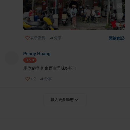
表示讚賞
分享
開啟食記
›
Penny Huang
3.5
座位稍擠 但東西古早味好吃！
+
2
分享
載入更多動態