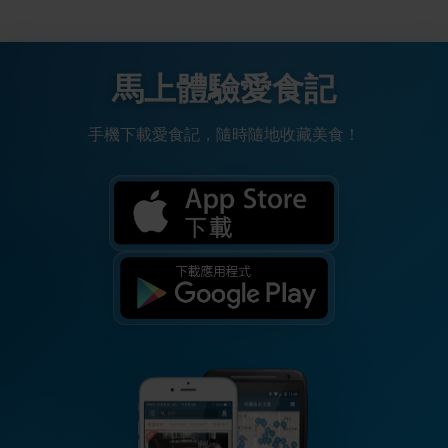
馬上體驗愛食記
手機下載愛食記，隨時隨地收藏美食！