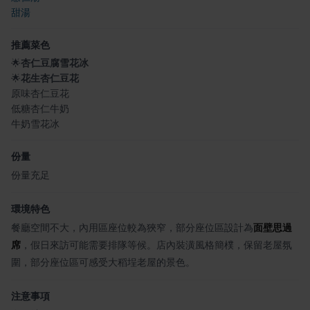
甜湯
推薦菜色
🌟
杏仁豆腐雪花冰
🌟
花生杏仁豆花
原味杏仁豆花
低糖杏仁牛奶
牛奶雪花冰
份量
份量充足
環境特色
餐廳空間不大，內用區座位較為狹窄，部分座位區設計為
面壁思過
席
，假日來訪可能需要排隊等候。店內裝潢風格簡樸，保留老屋氛
圍，部分座位區可感受大稻埕老屋的景色。
注意事項