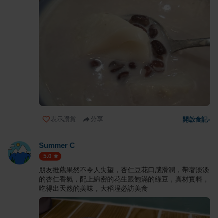
表示讚賞
分享
開啟食記
›
Summer C
5.0
朋友推薦果然不令人失望，杏仁豆花口感滑潤，帶著淡淡
的杏仁香氣，配上綿密的花生跟飽滿的綠豆，真材實料，
吃得出天然的美味，大稻埕必訪美食