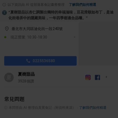
以下資訊由 AI 從部落客食記彙整整理
·
了解我們如何精選
“
夏樹甜品以杏仁調製出獨特的幸福滋味，豆花滑順如布丁，是迪
化街巷弄中的隱藏美味，一年四季都適合品嚐。
”
臺北市大同區迪化街一段240號
現正營業: 10:30-18:30
0225536580
夏樹甜品
夏
3928
個讚
常見問題
ⓘ
本問答由 AI 整理自真實食記（附資料來源）
·
了解我們如何精選