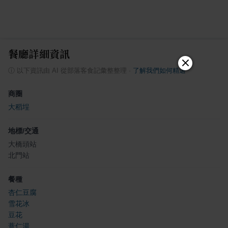
餐廳詳細資訊
ⓘ
以下資訊由 AI 從部落客食記彙整整理
·
了解我們如何精選
商圈
大稻埕
地標/交通
大橋頭站
北門站
餐種
杏仁豆腐
雪花冰
豆花
薏仁湯