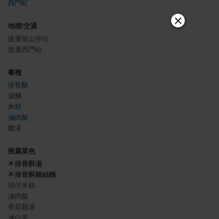
西門町
地標/交通
捷運龍山寺站
捷運西門站
餐種
排骨酥
湯麵
米糕
滷肉飯
雞湯
推薦菜色
🌟
排骨酥湯
🌟
排骨酥雞絲麵
筒仔米糕
滷肉飯
香菇雞湯
滷白菜