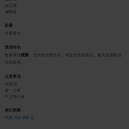
油豆腐
滷鴨蛋
份量
份量適中
環境特色
餐廳環境
樸實
，但內部空間尚可，有提供內用座位，餐具及醬料採
自助取用。
注意事項
有低消
週一公休
不定時公休
價位範圍
均消 200-400 元