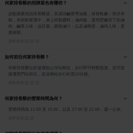
何家排骨酥的招牌菜色有哪些？
必點推薦包括排骨酥湯，其湯頭鹹香帶油氣，排骨軟嫩；筒仔米
糕，米糕軟硬適中，淋上特製醬料；滷肉飯，選用肥嫩切丁的滷
肉，鹹香入味；油豆腐，吸飽滷汁；以及滷鴨蛋，滷得入味，蛋
黃綿密。
資料來源
如何前往何家排骨酥？
何家排骨酥位於捷運龍山寺站附近，步行即可輕鬆抵達。也可從
捷運西門站前往，從這兩站步行約需10分鐘。
資料來源
何家排骨酥的營業時間為何？
營業時間為 11:00 至 15:00，以及 17:00 至 21:00，週一公休。
資料來源