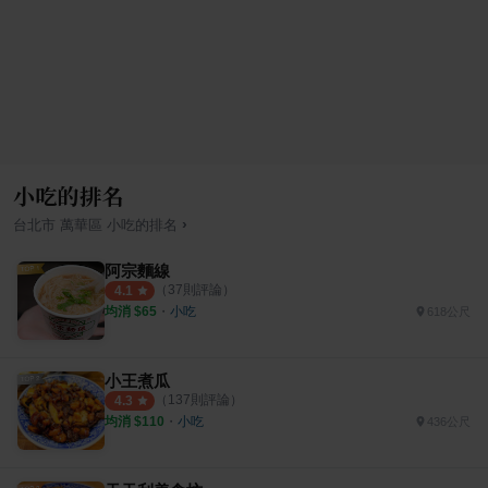
小吃的排名
›
台北市
萬華區
小吃
的排名
阿宗麵線
（
37
則評論）
4.1
均消 $
65
・
小吃
618公尺
小王煮瓜
（
137
則評論）
4.3
均消 $
110
・
小吃
436公尺