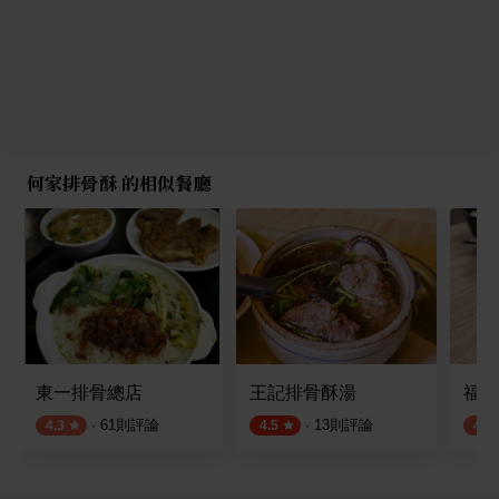
何家排骨酥 的相似餐廳
東一排骨總店
王記排骨酥湯
福珍
·
61
則評論
·
13
則評論
4.3
4.5
4.1