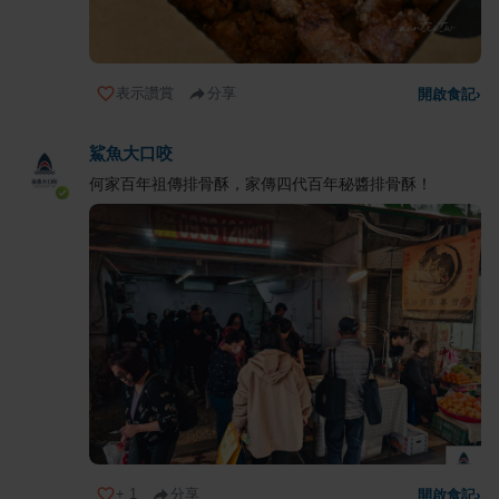
表示讚賞
分享
開啟食記
›
鯊魚大口咬
何家百年祖傳排骨酥，家傳四代百年秘醬排骨酥！
+
1
分享
開啟食記
›