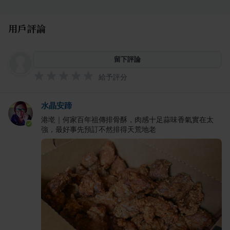
用戶評論
留下評論
給予評分
水晶安蹄
港墘｜何家百年祖傳排骨酥，肉感十足蒜味香氣實在太
強，最好事先預訂不然排得天荒地老