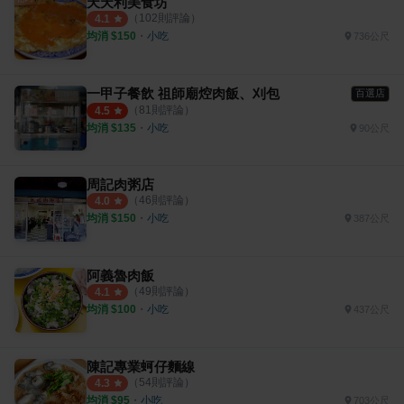
天天利美食坊
（
102
則評論）
4.1
均消 $
150
・
小吃
736公尺
一甲子餐飲 祖師廟焢肉飯、刈包
百選店
（
81
則評論）
4.5
均消 $
135
・
小吃
90公尺
周記肉粥店
（
46
則評論）
4.0
均消 $
150
・
小吃
387公尺
阿義魯肉飯
（
49
則評論）
4.1
均消 $
100
・
小吃
437公尺
陳記專業蚵仔麵線
（
54
則評論）
4.3
均消 $
95
・
小吃
703公尺