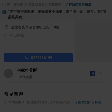
以下資訊由 AI 從部落客食記彙整整理
·
了解我們如何精選
“
老字號排骨酥湯，湯頭清爽不油膩，古早味十足，是台北西門町
必吃美食。
”
臺北市萬華區貴陽街二段110號
今日休息
0223116199
何家排骨酥
何
1323
個讚
常見問題
ⓘ
本問答由 AI 整理自真實食記（附資料來源）
·
了解我們如何精選