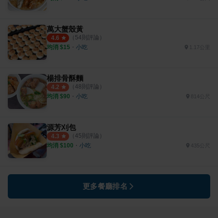
萬大蟹殼黃
（
54
則評論）
4.6
均消 $
15
・
小吃
1.17公里
楊排骨酥麵
（
48
則評論）
4.2
均消 $
90
・
小吃
814公尺
源芳刈包
（
45
則評論）
4.3
均消 $
100
・
小吃
435公尺
更多餐廳排名