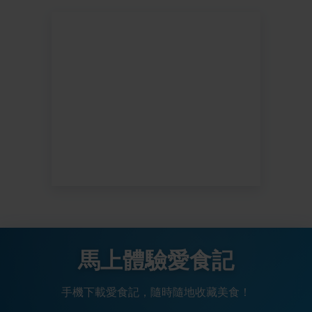
馬上體驗愛食記
手機下載愛食記，隨時隨地收藏美食！