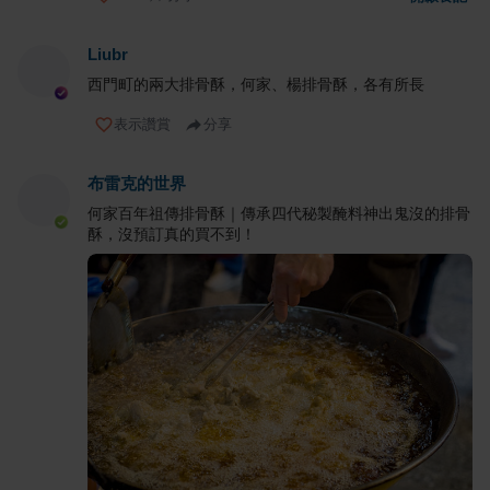
Liubr
西門町的兩大排骨酥，何家、楊排骨酥，各有所長
表示讚賞
分享
布雷克的世界
何家百年祖傳排骨酥｜傳承四代秘製醃料神出鬼沒的排骨
酥，沒預訂真的買不到！