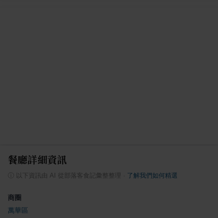
餐廳詳細資訊
ⓘ
以下資訊由 AI 從部落客食記彙整整理
·
了解我們如何精選
商圈
萬華區