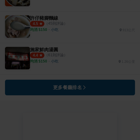
許仔豬腳麵線
（
45
則評論）
4.5
均消 $
150
・
小吃
913公尺
施家鮮肉湯圓
（
61
則評論）
4.4
均消 $
150
・
小吃
1.26公里
更多餐廳排名