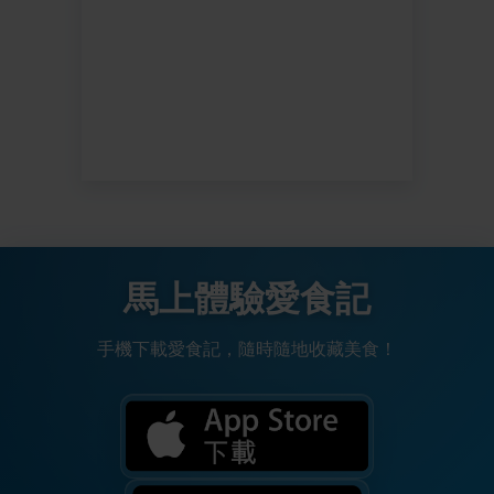
馬上體驗愛食記
手機下載愛食記，隨時隨地收藏美食！