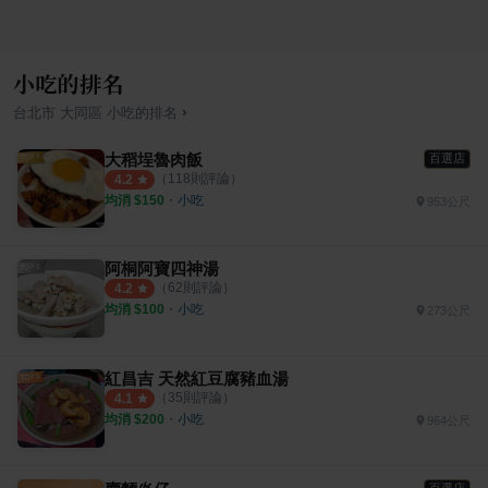
小吃的排名
›
台北市
大同區
小吃
的排名
大稻埕魯肉飯
百選店
（
118
則評論）
4.2
均消 $
150
・
小吃
953公尺
阿桐阿寶四神湯
（
62
則評論）
4.2
均消 $
100
・
小吃
273公尺
紅昌吉 天然紅豆腐豬血湯
（
35
則評論）
4.1
均消 $
200
・
小吃
964公尺