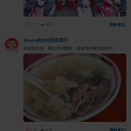
+
2
分享
開啟食記
›
Wisely的拍拍照寫寫字
站前魷魚羹：鄰近馬偕醫院，就連魯肉飯也很好吃
+
3
分享
開啟食記
›