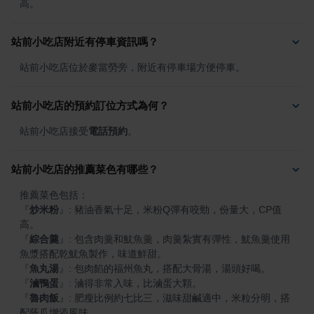
高。
站前小吃店附近有停車資訊嗎？
站前小吃店位於麥當勞旁，附近有停車場方便停車。
站前小吃店的預約訂位方式為何？
站前小吃店接受
電話預約
。
站前小吃店的推薦菜色有哪些？
『
炒米粉
』
: 豬油香氣十足，米粉Q彈有咬勁，份量大，CP值
『
綜合羹
』
: 包含肉羹和魷魚羹，肉羹紮實有彈性，魷魚羹使用
『
魚丸湯
』
『
滷鴨蛋
』
『
魯肉飯
』
: 肥瘦比例約七比三，滋味甜鹹適中，米粒分明，搭
配蔭瓜增添風味。