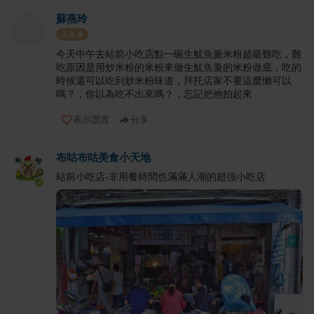
蘇燕玲
1.0
今天中午去站前小吃店點一碗生魷魚羹米粉超級難吃，難
吃原因是用炒米粉的米粉來做生魷魚羹的米粉做底，吃的
時候還可以吃到炒米粉味道，拜托店家不要這麼懶可以
嗎？，你以為吃不出來嗎？，忘記把他拍起來
表示讚賞
分享
布咕布咕美食小天地
站前小吃店-非用餐時間也滿滿人潮的超強小吃店