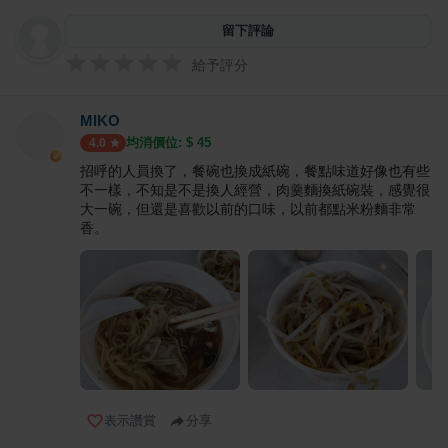
留下評論
給予評分
MIKO
均消價位: $
45
4.0
招呼的人員換了，餐碗也換成紙碗，餐點味道好像也有些
不一樣，不知是不是換人經營，肉羹麵換紙碗裝，感覺很
大一碗，但還是喜歡以前的口味，以前都點米粉麵非常
香。
表示讚賞
分享