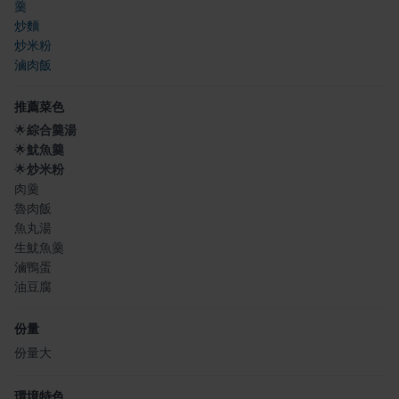
羹
炒麵
炒米粉
滷肉飯
推薦菜色
🌟
綜合羹湯
🌟
魷魚羹
🌟
炒米粉
肉羹
魯肉飯
魚丸湯
生魷魚羹
滷鴨蛋
油豆腐
份量
份量大
環境特色