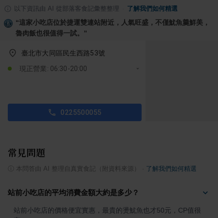
以下資訊由 AI 從部落客食記彙整整理
·
了解我們如何精選
“
這家小吃店位於捷運雙連站附近，人氣旺盛，不僅魷魚羹鮮美，
魯肉飯也很值得一試。
”
臺北市大同區民生西路53號
現正營業: 06:30-20:00
0225500055
常見問題
ⓘ
本問答由 AI 整理自真實食記（附資料來源）
·
了解我們如何精選
站前小吃店的平均消費金額大約是多少？
站前小吃店的價格便宜實惠，最貴的燙魷魚也才50元，CP值很