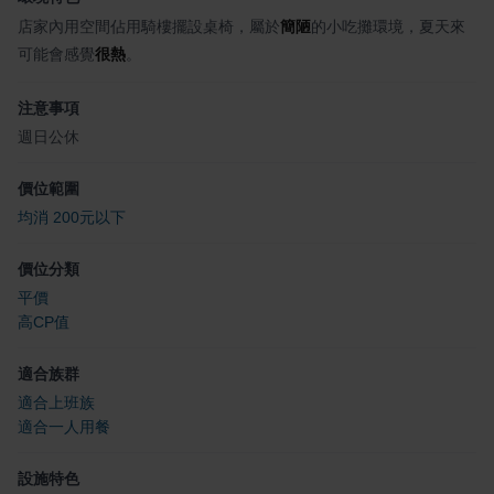
店家內用空間佔用騎樓擺設桌椅，屬於
簡陋
的小吃攤環境，夏天來
可能會感覺
很熱
。
注意事項
週日公休
價位範圍
均消 200元以下
價位分類
平價
高CP值
適合族群
適合上班族
適合一人用餐
設施特色