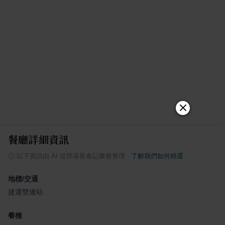
餐廳詳細資訊
ⓘ
以下資訊由 AI 從部落客食記彙整整理
·
了解我們如何精選
地標/交通
捷運雙連站
餐種