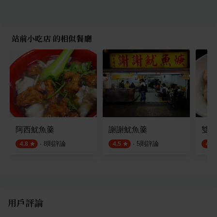
站前小吃店 的相似餐廳
阿西魷魚羹
謝謝魷魚羹
雙連
·
8
則評論
·
5
則評論
4.8
4.5
4.6
用戶評論