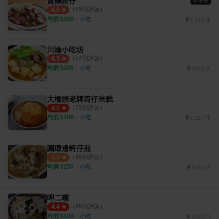
賣麵炎仔
百選店
（
69
則評論）
4.0
均消 $
350
・
小吃
1.14公里
川渝小吃坊
（
54
則評論）
4.3
均消 $
200
・
小吃
641公尺
大橋頭老牌筒仔米糕
（
72
則評論）
4.5
均消 $
100
・
小吃
1.22公里
圓環邊蚵仔煎
（
49
則評論）
3.1
均消 $
150
・
小吃
544公尺
呷二嘴
（
45
則評論）
4.4
均消 $
100
・
小吃
800公尺