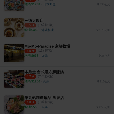
均消 $
1738
・
日本料理
434公尺
三德大飯店
（
15
則評論）
3.5
均消 $
450
・
港式料理
1.73公里
Mo-Mo-Paradise 京站牧場
（
13
則評論）
4.5
均消 $
637
・
火鍋
38公尺
本鼎堂 台式漢方麻辣鍋
（
27
則評論）
4.7
均消 $
1200
・
火鍋
913公尺
第九站精緻鍋品-酒泉店
（
10
則評論）
4.8
均消 $
550
・
火鍋
2.55公里