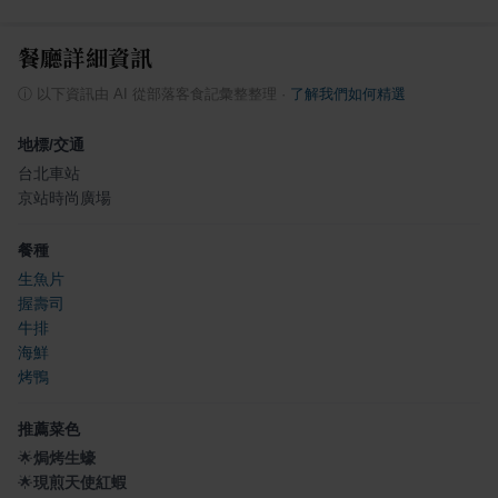
餐廳詳細資訊
ⓘ
以下資訊由 AI 從部落客食記彙整整理
·
了解我們如何精選
地標/交通
台北車站
京站時尚廣場
餐種
生魚片
握壽司
牛排
海鮮
烤鴨
推薦菜色
🌟
焗烤生蠔
🌟
現煎天使紅蝦