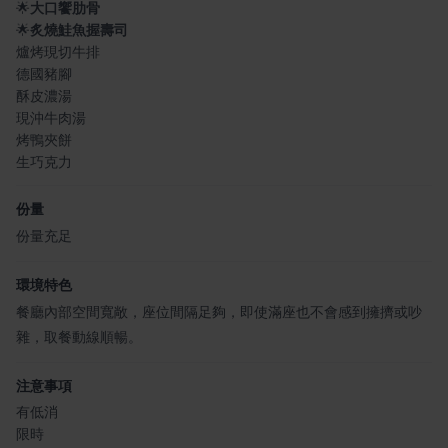
🌟
大口饗肋骨
🌟
炙燒鮭魚握壽司
爐烤現切牛排
德國豬腳
酥皮濃湯
現沖牛肉湯
烤鴨夾餅
生巧克力
份量
份量充足
環境特色
餐廳內部空間寬敞，座位間隔足夠，即使滿座也不會感到擁擠或吵
雜，取餐動線順暢。
注意事項
有低消
限時