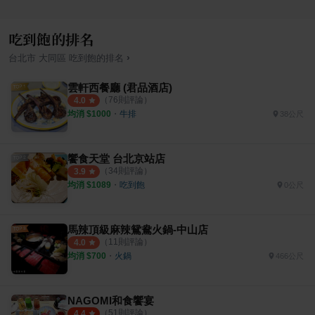
吃到飽的排名
›
台北市
大同區
吃到飽
的排名
雲軒西餐廳 (君品酒店)
（
76
則評論）
4.0
均消 $
1000
・
牛排
38公尺
饗食天堂 台北京站店
（
34
則評論）
3.9
均消 $
1089
・
吃到飽
0公尺
馬辣頂級麻辣鴛鴦火鍋-中山店
（
11
則評論）
4.0
均消 $
700
・
火鍋
466公尺
NAGOMI和食饗宴
（
51
則評論）
4.4