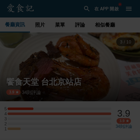
在 APP 開啟
餐廳資訊
照片
菜單
評論
相似餐廳
3
/
10
饗食天堂 台北京站店
34
則評論
·
3.9
5
3.9
5 星：2 則評論
4
4 星：8 則評論
3
3 星：0 則評論
3.9
2
2 星：0 則評論
34
則評論
1
1 星：1 則評論