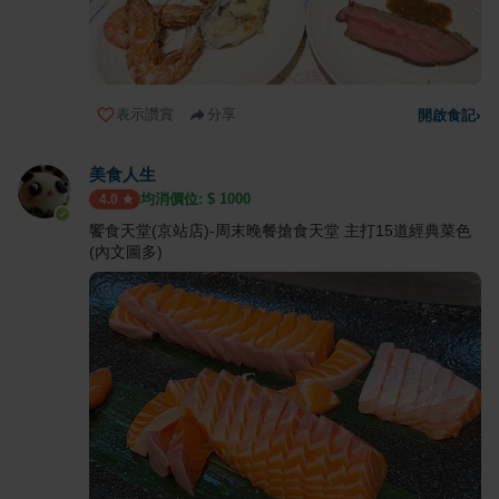
表示讚賞
分享
開啟食記
›
美食人生
均消價位: $
1000
4.0
饗食天堂(京站店)-周末晚餐搶食天堂 主打15道經典菜色
(內文圖多)