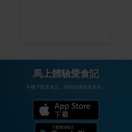
馬上體驗愛食記
手機下載愛食記，隨時隨地收藏美食！