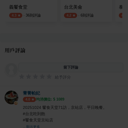
義饗食堂
台北美侖
泰市
·
36
則評論
·
6
則評論
4.3
4.2
4.1
用戶評論
留下評論
給予評分
菁菁帕妃
均消價位: $
1089
4.0
20251024 饗食天堂71訪，京站店，平日晚餐。
#台北吃到飽
#饗食天堂京站店
... 顯示更多