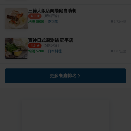
三德大飯店向陽庭自助餐
（
9
則評論）
4.0
均消 $
980
・
吃到飽
1.73公里
寶神日式涮涮鍋 延平店
（
5
則評論）
4.5
均消 $
200
・
日本料理
1.87公里
更多餐廳排名