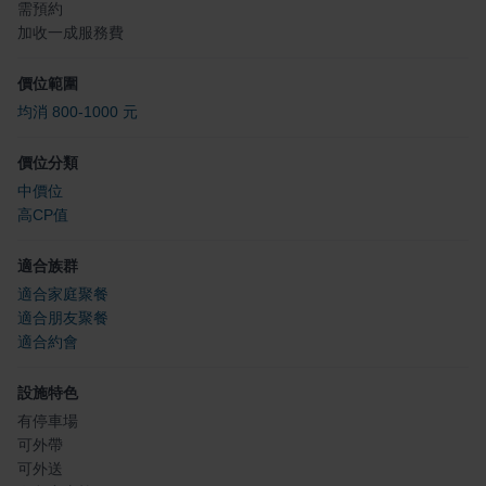
需預約
加收一成服務費
價位範圍
均消 800-1000 元
價位分類
中價位
高CP值
適合族群
適合家庭聚餐
適合朋友聚餐
適合約會
設施特色
有停車場
可外帶
可外送