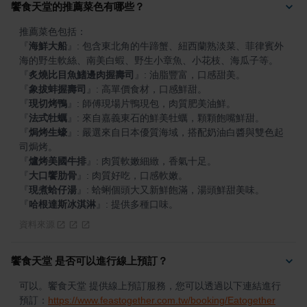
饗食天堂的推薦菜色有哪些？
『
海鮮大船
』
: 包含東北角的牛蹄蟹、紐西蘭熟淡菜、菲律賓外
『
炙燒比目魚鰭邊肉握壽司
』
『
象拔蚌握壽司
』
『
現切烤鴨
』
『
法式牡蠣
』
『
焗烤生蠔
』
: 嚴選來自日本優質海域，搭配奶油白醬與雙色起
『
爐烤美國牛排
』
『
大口饗肋骨
』
『
現煮蛤仔湯
』
『
哈根達斯冰淇淋
』
: 提供多種口味。
資料來源
饗食天堂 是否可以進行線上預訂？
可以。饗食天堂 提供線上預訂服務，您可以透過以下連結進行
預訂：
https://www.feastogether.com.tw/booking/Eatogether