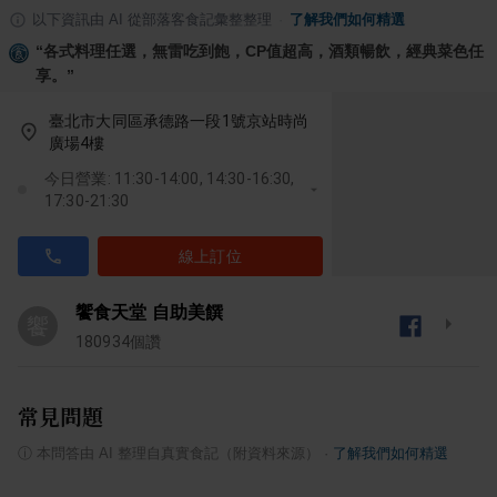
以下資訊由 AI 從部落客食記彙整整理
·
了解我們如何精選
“
各式料理任選，無雷吃到飽，CP值超高，酒類暢飲，經典菜色任
享。
”
臺北市大同區承德路一段1號京站時尚
廣場4樓
今日營業: 11:30-14:00, 14:30-16:30,
17:30-21:30
線上訂位
饗食天堂 自助美饌
饗
180934
個讚
常見問題
ⓘ
本問答由 AI 整理自真實食記（附資料來源）
·
了解我們如何精選