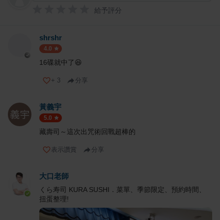
給予評分
shrshr
4.0
16碟就中了😆
+
3
分享
黃義宇
5.0
藏壽司～這次出咒術回戰超棒的
表示讚賞
分享
大口老師
くら寿司 KURA SUSHI．菜單、季節限定、預約時間、
扭蛋整理!