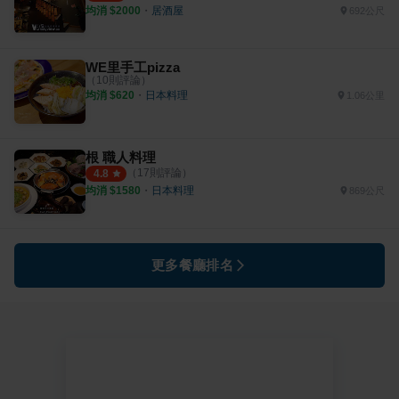
均消 $
2000
・
居酒屋
692公尺
WE里手工pizza
（
10
則評論）
均消 $
620
・
日本料理
1.06公里
根 職人料理
（
17
則評論）
4.8
均消 $
1580
・
日本料理
869公尺
更多餐廳排名