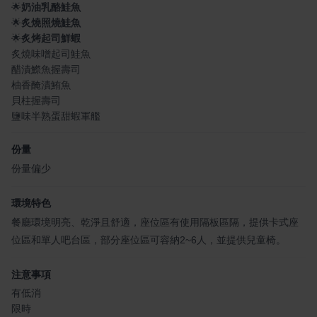
🌟
奶油乳酪鮭魚
🌟
炙燒照燒鮭魚
🌟
炙烤起司鮮蝦
炙燒味噌起司鮭魚
醋漬鰶魚握壽司
柚香醃漬鮪魚
貝柱握壽司
鹽味半熟蛋甜蝦軍艦
份量
份量偏少
環境特色
餐廳環境明亮、乾淨且舒適，座位區有使用隔板區隔，提供卡式座
位區和單人吧台區，部分座位區可容納2~6人，並提供兒童椅。
注意事項
有低消
限時