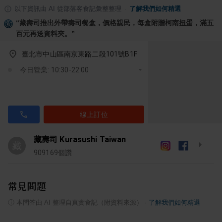
以下資訊由 AI 從部落客食記彙整整理
·
了解我們如何精選
“
藏壽司推出外帶壽司餐盒，價格親民，每盒附贈柯南扭蛋，滿五
百元再送資料夾。
”
臺北市中山區南京東路二段101號B1F
今日營業: 10:30-22:00
線上訂位
藏壽司 Kurasushi Taiwan
藏
909169
個讚
常見問題
ⓘ
本問答由 AI 整理自真實食記（附資料來源）
·
了解我們如何精選