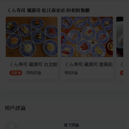
くら寿司 藏壽司 松江南京店 的相似餐廳
くら寿司 藏壽司 台北館前店
くら寿司 藏壽司 微風松高店
くら
·
29
則評論
9
則評論
3.8
4.3
用戶評論
留下評論