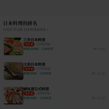
日本料理的排名
›
台北市
中山區
日本料理
的排名
三井日本料理
（
22
則評論）
4.4
均消 $
2000
・
日本料理
1.5公里
大和日本料理
（
27
則評論）
4.4
均消 $
600
・
日本料理
1.21公里
鰻味屋日式料理
（
10
則評論）
4.5
均消 $
500
・
日本料理
1.02公里