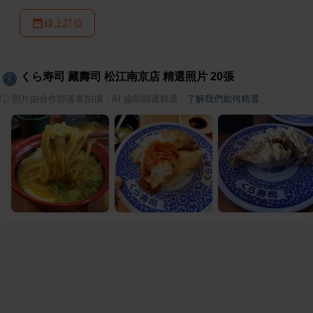
線上訂位
くら寿司 藏壽司 松江南京店
精選照片
20
張
ⓘ
照片由合作部落客拍攝，AI 協助篩選精選
·
了解我們如何精選