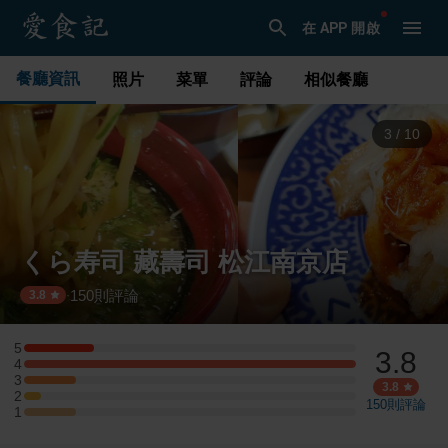
在 APP 開啟
餐廳資訊
照片
菜單
評論
相似餐廳
3
/
10
くら寿司 藏壽司 松江南京店
150
則評論
·
3.8
5
3.8
5 星：4 則評論
4
4 星：19 則評論
3
3 星：3 則評論
3.8
2
2 星：1 則評論
150
則評論
1
1 星：3 則評論