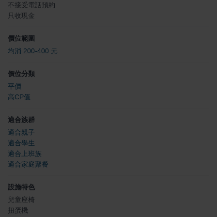
不接受電話預約
只收現金
價位範圍
均消 200-400 元
價位分類
平價
高CP值
適合族群
適合親子
適合學生
適合上班族
適合家庭聚餐
設施特色
兒童座椅
扭蛋機