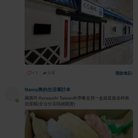
+
1
分享
開啟食記
›
Nancy將的生活筆計本
藏壽司 Kurasushi Taiwan外帶餐盒買一盒就直接送柯南
扭蛋喔(全台分店陸續開賣)