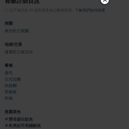
餐廳詳細資訊
ⓘ
以下資訊由 AI 從部落客食記彙整整理
·
了解我們如何精選
商圈
南京松江商圈
地標/交通
捷運松江南京站
餐種
壽司
日式拉麵
烏龍麵
茶碗蒸
炸物
推薦菜色
🌟
雙倍盛生鮭魚
🌟
炙烤起司長鰭鮪魚