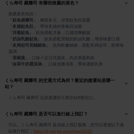
くら寿司 藏壽司 有哪些推薦的菜色？
『
鮭魚握壽司
』
『
炙燒鮭魚肚
』
『
洋蔥鮭魚
』
『
奶油乳酪鮭魚
』
『
炙烤起司長鰭鮪魚
』
: 魚肉軟嫩細緻，搭配炙烤起司，奶香味
『
茶碗蒸
』
『
抹茶牛奶霜淇淋
』
: 口味淡雅清香，帶有濃郁乳香
くら寿司 藏壽司 的交通方式為何？最近的捷運站是哪一
站？
くら寿司 藏壽司 位於捷運松江南京站8號出口。
くら寿司 藏壽司 是否可以進行線上預訂？
可以。くら寿司 藏壽司 提供線上預訂服務，您可以透過以下連
結進行預訂：
https://e-pai-ke.com/shop/1110