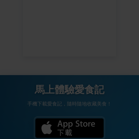
馬上體驗愛食記
手機下載愛食記，隨時隨地收藏美食！