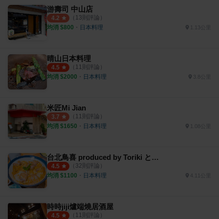
游壽司 中山店
（
13
則評論）
4.2
均消 $
800
・
日本料理
1.13公里
晴山日本料理
（
11
則評論）
4.5
均消 $
2000
・
日本料理
3.8公里
米匠Mi Jian
（
11
則評論）
3.7
均消 $
1650
・
日本料理
1.08公里
台北鳥喜 produced by Toriki とり喜
（
32
則評論）
4.5
均消 $
1100
・
日本料理
4.11公里
時時jiji爐端燒居酒屋
（
11
則評論）
4.5