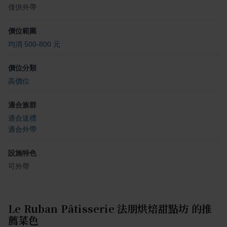
僅供外帶
價位範圍
均消 500-800 元
價位分類
高價位
適合族群
適合送禮
適合外帶
設施特色
可外帶
Le Ruban Pâtisserie 法朋烘焙甜點坊
的推
薦菜色