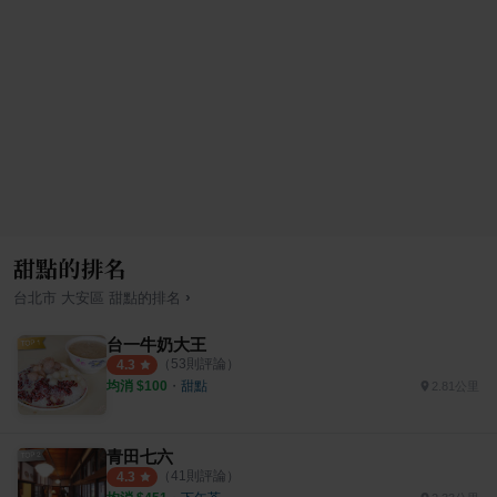
甜點的排名
›
台北市
大安區
甜點
的排名
台一牛奶大王
（
53
則評論）
4.3
均消 $
100
・
甜點
2.81公里
青田七六
（
41
則評論）
4.3