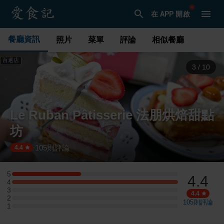
在 APP 開啟
餐廳資訊
照片
菜單
評論
相似餐廳
百選店
3
/
10
Le Ruban Pâtisserie 法朋烘焙甜點
坊
105
則評論
·
4.4
5
4.4
5 星：5 則評論
4
4 星：12 則評論
3
3 星：0 則評論
4.4
2
2 星：0 則評論
105
則評論
1
1 星：0 則評論