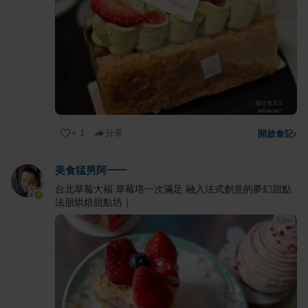
+
1
分享
開啟食記
›
美食猛男阿一一
台北草莓大福 草莓塔一次滿足 融入法式創意的夢幻甜點
法朋烘焙甜點坊｜