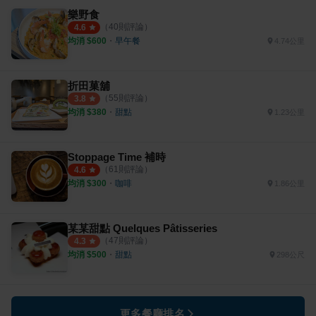
樂野食
（
40
則評論）
4.6
均消 $
600
・
早午餐
4.74公里
折田菓舖
（
55
則評論）
3.8
均消 $
380
・
甜點
1.23公里
Stoppage Time 補時
（
61
則評論）
4.6
均消 $
300
・
咖啡
1.86公里
某某甜點 Quelques Pâtisseries
（
47
則評論）
4.3
均消 $
500
・
甜點
298公尺
更多餐廳排名