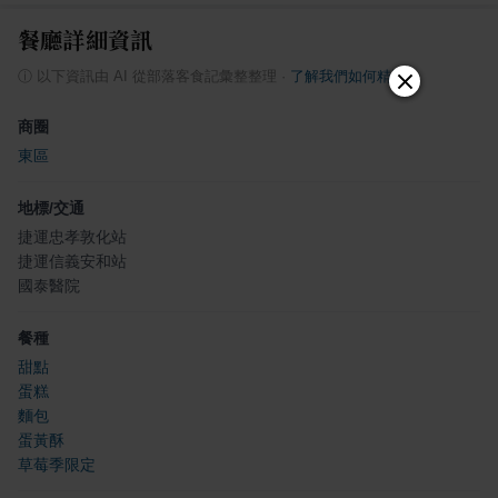
餐廳詳細資訊
ⓘ
以下資訊由 AI 從部落客食記彙整整理
·
了解我們如何精選
商圈
東區
地標/交通
捷運忠孝敦化站
捷運信義安和站
國泰醫院
餐種
甜點
蛋糕
麵包
蛋黃酥
草莓季限定