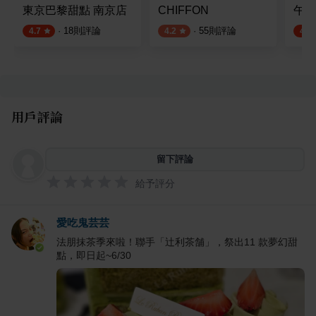
東京巴黎甜點 南京店
CHIFFON
午冬
·
18
則評論
·
55
則評論
4.7
4.2
4.5
用戶評論
留下評論
給予評分
愛吃鬼芸芸
法朋抹茶季來啦！聯手「辻利茶舗」，祭出11 款夢幻甜
點，即日起~6/30