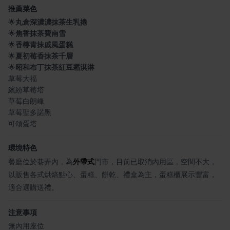
推薦菜色
🌟
丸倉深濃濃抹茶生乳捲
🌟
焦香抹茶費南雪
🌟
香檸青抹戚風蛋糕
🌟
夏初莓香抹茶千層
🌟
昭和布丁抹茶紅豆霜淇淋
草莓大福
繽紛草莓塔
草莓白朗峰
草莓聖多諾黑
可頌蛋塔
環境特色
餐廳位於巷弄內，為
外帶式
門市，目前已取消內用區，空間不大，
以販售各式烘焙點心、蛋糕、餅乾、禮盒為主，蛋糕櫃展示豐富，
適合選購送禮。
注意事項
無內用座位