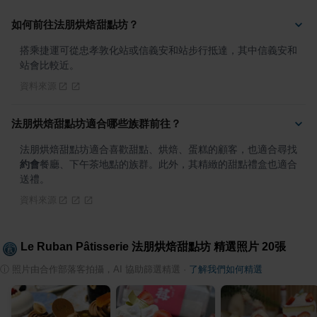
如何前往法朋烘焙甜點坊？
搭乘捷運可從忠孝敦化站或信義安和站步行抵達，其中信義安和
站會比較近。
資料來源
法朋烘焙甜點坊適合哪些族群前往？
法朋烘焙甜點坊適合喜歡甜點、烘焙、蛋糕的顧客，也適合尋找
約會
餐廳、下午茶地點的族群。此外，其精緻的甜點禮盒也適合
送禮。
資料來源
Le Ruban Pâtisserie 法朋烘焙甜點坊
精選照片
20
張
ⓘ
照片由合作部落客拍攝，AI 協助篩選精選
·
了解我們如何精選