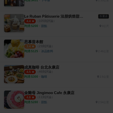
均消 $
451
・
下午茶
2.33公里
Le Ruban Pâtisserie 法朋烘焙甜點坊
百選店
（
105
則評論）
4.4
均消 $
200
・
甜點
0公尺
思慕昔本館
（
23
則評論）
3.4
均消 $
125
・
冰品飲料
2.46公里
成真咖啡 台北永康店
（
46
則評論）
4.5
均消 $
300
・
咖啡
2.5公里
金雞母 Jingimoo Cafe 永康店
（
11
則評論）
4.8
均消 $
280
・
甜點
2.54公里