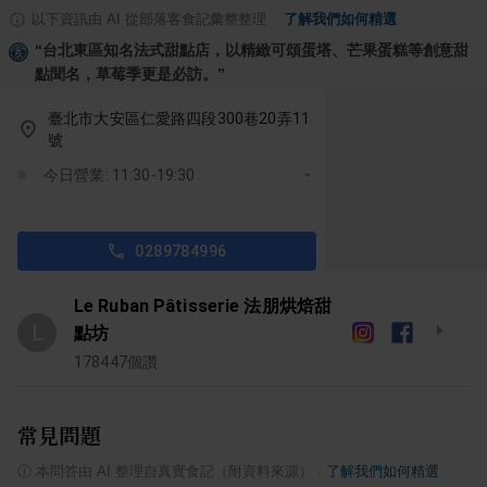
以下資訊由 AI 從部落客食記彙整整理
·
了解我們如何精選
“
台北東區知名法式甜點店，以精緻可頌蛋塔、芒果蛋糕等創意甜
點聞名，草莓季更是必訪。
”
臺北市大安區仁愛路四段300巷20弄11
號
今日營業: 11:30-19:30
0289784996
Le Ruban Pâtisserie 法朋烘焙甜
L
點坊
178447
個讚
常見問題
ⓘ
本問答由 AI 整理自真實食記（附資料來源）
·
了解我們如何精選