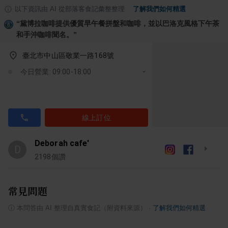
以下資訊由 AI 從部落客食記彙整整理
·
了解我們如何精選
“
黛博拉咖啡提供優質早午餐拼盤和咖啡，並以巴洛克風格下午茶
和手沖咖啡聞名。
”
臺北市中山區敬業一路168號
今日營業: 09:00-18:00
線上訂位
Deborah cafe'
D
2198
個讚
常見問題
ⓘ
本問答由 AI 整理自真實食記（附資料來源）
·
了解我們如何精選