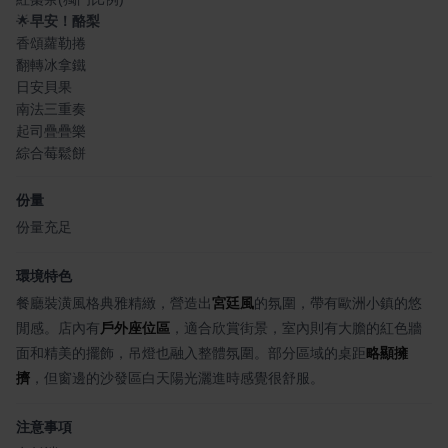
🌟
早安！酪梨
香頌蘿勒捲
翻轉冰拿鐵
日安貝果
南法三重奏
起司疊疊樂
綜合莓鬆餅
份量
份量充足
環境特色
餐廳裝潢風格典雅精緻，營造出
宮廷風
的氛圍，帶有歐洲小鎮的悠
閒感。店內有
戶外座位區
，適合欣賞街景，室內則有大膽的紅色牆
面和精美的擺飾，吊燈也融入整體氛圍。部分區域的桌距
略顯擁
擠
，但窗邊的沙發區白天陽光灑進時感覺很舒服。
注意事項