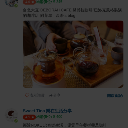
均消價位: $
245
4.0
台北大直"DEBORAH CAFE 黛博拉咖啡"巴洛克風格裝潢
的咖啡店-附菜單 | 溫蒂's blog
表示讚賞
分享
開啟食記
›
Sweet Tina 樂在生活分享
均消價位: $
400
4.5
鄰近NOKE 忠泰樂生活，優質早午餐拼盤及咖啡