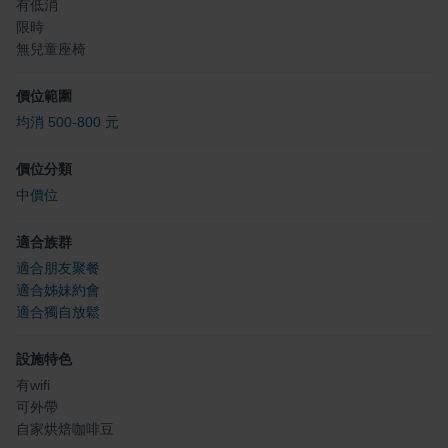
有低消
限時
無兒童座椅
價位範圍
均消 500-800 元
價位分類
中價位
適合族群
適合朋友聚餐
適合姊妹約會
適合獨自放鬆
設施特色
有wifi
可外帶
自家烘焙咖啡豆