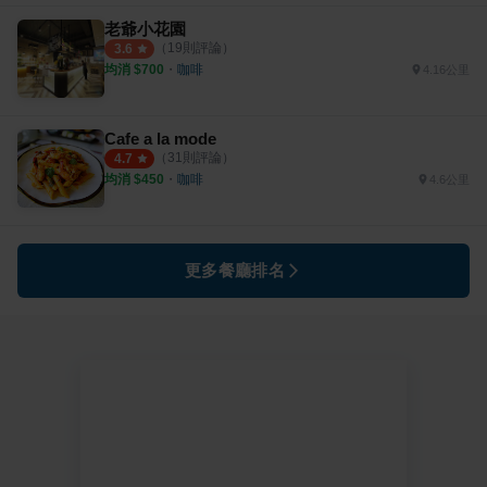
老爺小花園
（
19
則評論）
3.6
均消 $
700
・
咖啡
4.16公里
Cafe a la mode
（
31
則評論）
4.7
均消 $
450
・
咖啡
4.6公里
更多餐廳排名