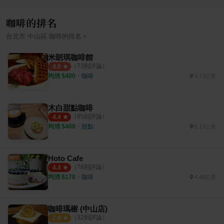
咖啡的排名
›
台北市
中山區
咖啡
的排名
米朗琪咖啡館
（
73
則評論）
4.0
均消 $
400
・
咖啡
4.73公里
木白甜點咖啡
（
85
則評論）
4.4
均消 $
400
・
甜點
5.13公里
Hoto Cafe
（
78
則評論）
4.4
均消 $
170
・
咖啡
4.48公里
咖啡瑪榭 (中山店)
（
32
則評論）
2.9