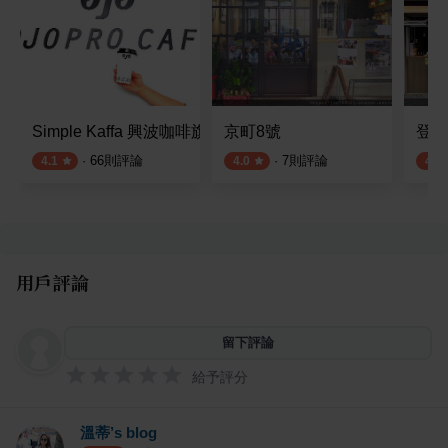
Simple Kaffa 興波咖啡旗艦店
京町8號
登波
·
66
則評論
·
7
則評論
4.1
4.0
4.2
用戶評論
留下評論
給予評分
溫蒂’s blog