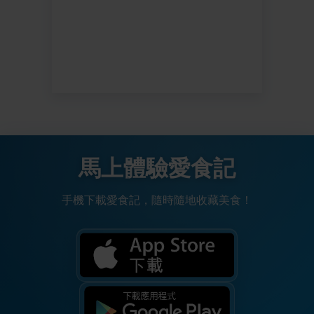
馬上體驗愛食記
手機下載愛食記，隨時隨地收藏美食！