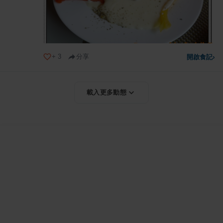
+
3
分享
開啟食記
›
載入更多動態