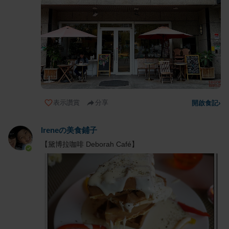
表示讚賞
分享
開啟食記
›
Ireneの美食鋪子
【黛博拉咖啡 Deborah Café】