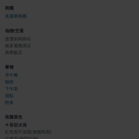
商圈
美麗華商圈
地標/交通
捷運劍南路站
維多麗雅酒店
典華飯店
餐種
早午餐
咖啡
下午茶
甜點
輕食
推薦菜色
🌟
香甜冰滴
紅色馬可波羅(無咖啡因)
紅棗茶(獨門比例)