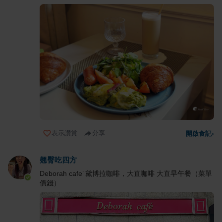
表示讚賞
分享
開啟食記
›
翹臀吃四方
Deborah cafe’ 黛博拉咖啡，大直咖啡 大直早午餐（菜單
價錢）