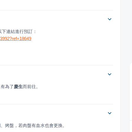
以下連結進行預訂：
183992?ref=18649
且有為了
慶生
而前往。
網、烤盤，若肉盤有血水也會更換。