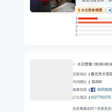
嚴選頂級食材，專
台北
美食精選
5
5 星：2 則評論
4
4 星：8 則評論
3
3 星：0 則評論
2
2 星：0 則評論
1
1 星：0 則評論
今日營業: 00:00-00:30,
臺北市大安區
店家地址
|
$
1500
均消價位
|
胡同燒肉
臉書頁面
|
0227761575
訂位電話
|
您是餐廳老闆？想要更多