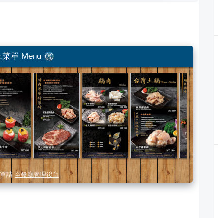
菜單 Menu
單請
至餐廳管理後台