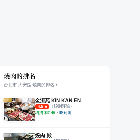
燒肉的排名
台北市
大安區
燒肉
的排名
›
金洹苑 KIN KAN EN
（
19
則評論）
4.5
均消 $
3146
・
吃到飽
燒肉-殿