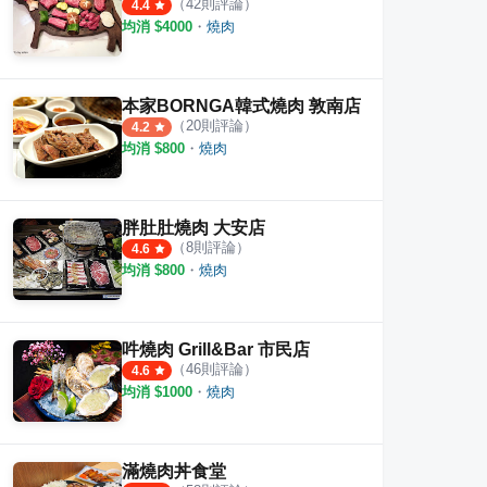
（
42
則評論）
4.4
均消 $
4000
・
燒肉
本家BORNGA韓式燒肉 敦南店
（
20
則評論）
4.2
均消 $
800
・
燒肉
胖肚肚燒肉 大安店
（
8
則評論）
4.6
均消 $
800
・
燒肉
吽燒肉 Grill&Bar 市民店
（
46
則評論）
4.6
均消 $
1000
・
燒肉
滿燒肉丼食堂