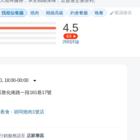
人燒烤服務，享受精緻美味，近捷運交通便利。
建議修改
找相似餐廳
燒肉
精緻高級
約會餐廳
晚餐
4.5
4.5
26
則評論
 18:00-00:00
敦化南路一段161巷17號
夜食 - 胡同燒肉1號店
行銷服務請至
店家專區