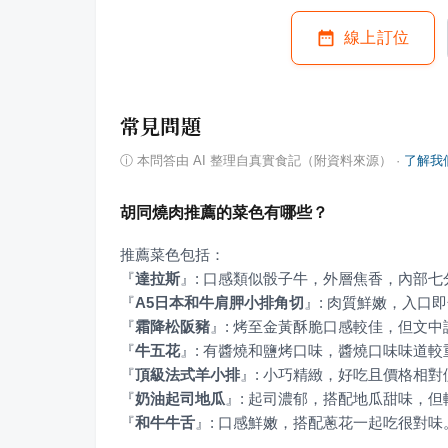
線上訂位
常見問題
ⓘ
本問答由 AI 整理自真實食記（附資料來源）
·
了解我
胡同燒肉推薦的菜色有哪些？
『
達拉斯
』
『
A5日本和牛肩胛小排角切
』
『
霜降松阪豬
』
『
牛五花
』
『
頂級法式羊小排
』
『
奶油起司地瓜
』
『
和牛牛舌
』
: 口感鮮嫩，搭配蔥花一起吃很對味