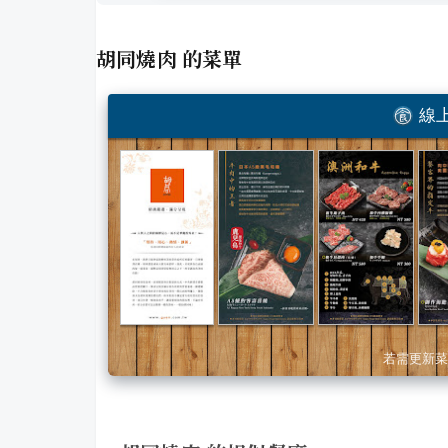
胡同燒肉
的菜單
線上
若需更新菜