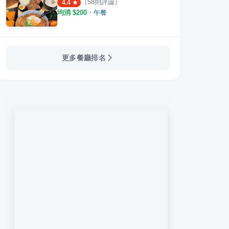
（
58
則評論）
4.4
均消 $
200
・
午餐
更多餐廳排名
走 日式無菜單燒肉專門店 台北華山店
發肉燒肉餐酒
小滿
·
45
則評論
·
7
則評論
3.8
4.6