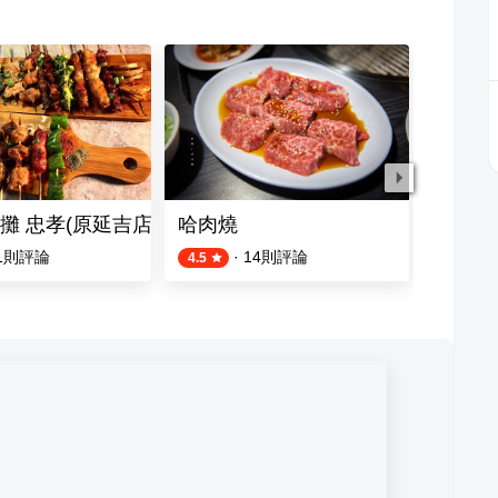
攤 忠孝(原延吉店)
哈肉燒
山上走
1
則評論
·
14
則評論
4.5
4.5