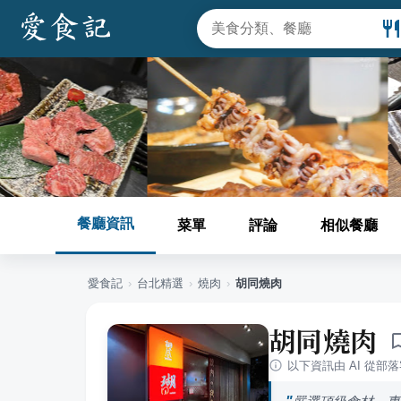
餐廳資訊
菜單
評論
相似餐廳
愛食記
›
台北
精選
›
燒肉
›
胡同燒肉
胡同燒肉
以下資訊由 AI 從部