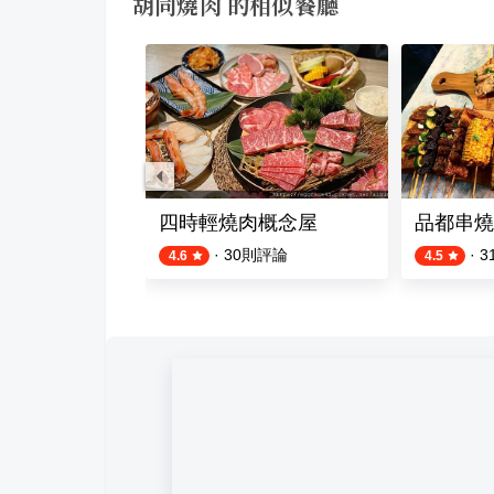
胡同燒肉 的相似餐廳
 大安店
四時輕燒肉概念屋
品都串燒
評論
·
30
則評論
·
3
4.6
4.5