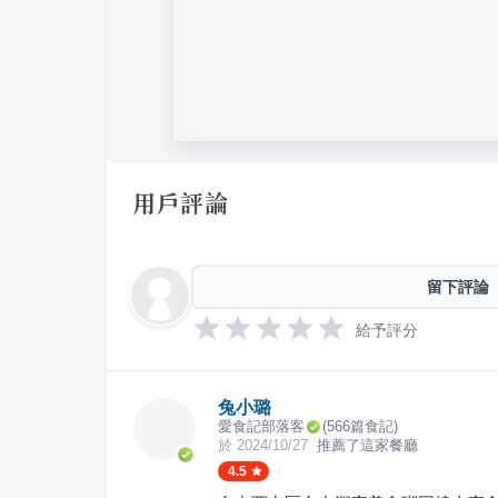
用戶評論
留下評論
給予評分
兔小璐
愛食記部落客
(
566
篇食記)
於
2024/10/27
推薦了這家餐廳
4.5