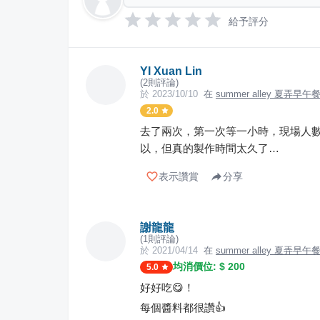
給予評分
YI Xuan Lin
(
2
則評論)
於
2023/10/10
在
summer alley 夏弄早午
2.0
去了兩次，第一次等一小時，現場人
以，但真的製作時間太久了…
表示讚賞
分享
謝龍龍
(
1
則評論)
於
2021/04/14
在
summer alley 夏弄早午
均消價位: $
200
5.0
好好吃😋！
每個醬料都很讚👍