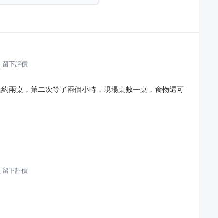
餐
留下評價
數約兩桌，第二次等了兩個小時，現場桌數一桌，食物還可
餐
留下評價