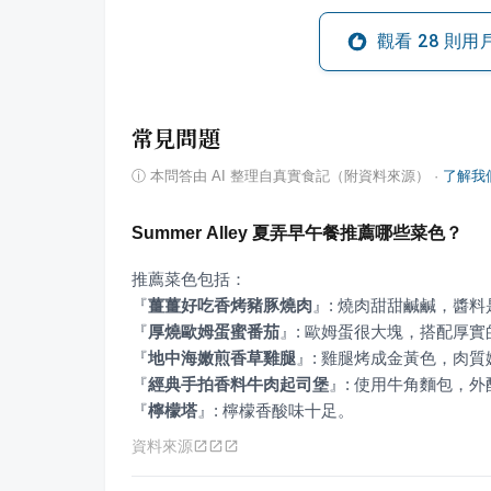
觀看
28
則用
常見問題
ⓘ
本問答由 AI 整理自真實食記（附資料來源）
·
了解我
Summer Alley 夏弄早午餐推薦哪些菜色？
『
薑薑好吃香烤豬豚燒肉
』
『
厚燒歐姆蛋蜜番茄
』
『
地中海嫩煎香草雞腿
』
『
經典手拍香料牛肉起司堡
』
『
檸檬塔
』
: 檸檬香酸味十足。
資料來源