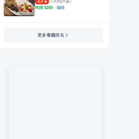
（
20
則評論）
4.4
均消 $
200
・
咖啡
更多餐廳排名