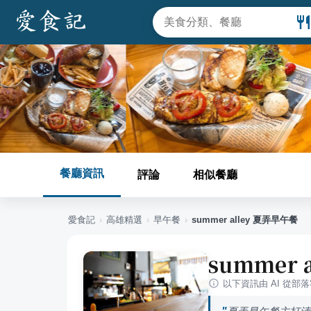
餐廳資訊
評論
相似餐廳
愛食記
›
高雄
精選
›
早午餐
›
summer alley 夏弄早午餐
summer 
以下資訊由 AI 從部