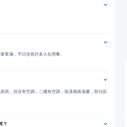
。
店家客滿，平日也有許多人在用餐。
式廚房，但沒有空調；二樓有空調，裝潢風格溫馨，部分區
為何？