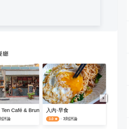
餐廳
en Café & Brunch
入內·早食
小禾子
則評論
·
3
則評論
3.0
4.5