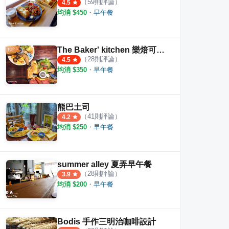
（
59
則評論）
4.5
均消 $
450
・
早午餐
The Baker' kitchen 樂焙可廚房
（
28
則評論）
4.5
均消 $
350
・
早午餐
熊巴土司
（
41
則評論）
4.2
均消 $
250
・
早午餐
summer alley 夏弄早午餐
（
28
則評論）
3.9
均消 $
200
・
早午餐
Bodis 手作三明治咖啡設計