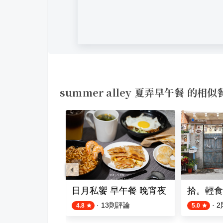
summer alley 夏弄早午餐 的相似
店
日月私饗 早午餐 晚宵夜
拾。輕食 T
評論
·
13
則評論
·
2
4.8
5.0