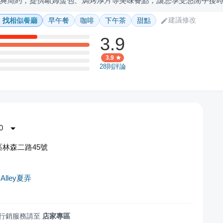
爽簡約，提供歐姆蛋包、焗烤厚片等美味餐點，讓您享受悠閒午後
建議修改
找相似餐廳
早午餐
咖啡
下午茶
甜點
3.9
3.9
28
則評論
0
林森二路45號
 Alley夏弄
行銷服務請至
店家專區