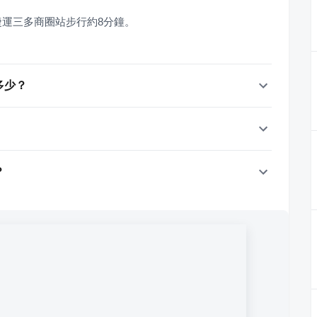
捷運三多商圈站步行約8分鐘。
約多少？
？