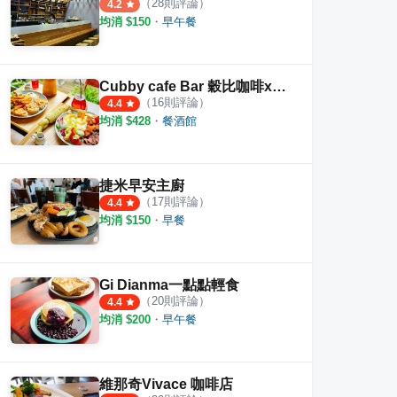
（
28
則評論）
4.2
均消 $
150
・
早午餐
Cubby cafe Bar 穀比咖啡x餐酒
（
16
則評論）
4.4
均消 $
428
・
餐酒館
捷米早安主廚
（
17
則評論）
4.4
均消 $
150
・
早餐
Gi Dianma一點點輕食
（
20
則評論）
4.4
均消 $
200
・
早午餐
早餐店
簡單吃Slow & Light 林南店
樂邦
·
6
則評論
·
4
則評論
4.0
3.5
維那奇Vivace 咖啡店