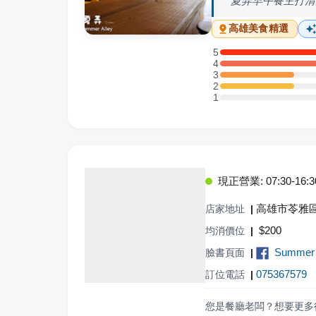
夏弄早午餐主打清
高雄
美食精選
5
5 星：2 則評論
4
4 星：3 則評論
3
3 星：1 則評論
2
2 星：1 則評論
1
1 星：0 則評論
現正營業: 07:30-16:3
高雄市苓雅區
店家地址
|
$
200
均消價位
|
Summer
臉書頁面
|
075367579
訂位電話
|
您是餐廳老闆？想要更多