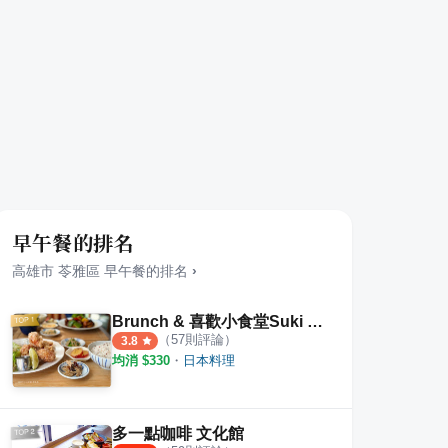
早午餐的排名
高雄市
苓雅區
早午餐
的排名
›
Brunch & 喜歡小食堂Suki Syokudou
（
57
則評論）
3.8
均消 $
330
・
日本料理
多一點咖啡 文化館