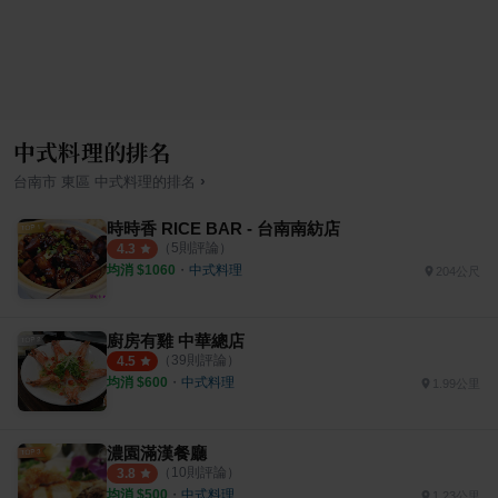
中式料理的排名
›
台南市
東區
中式料理
的排名
時時香 RICE BAR - 台南南紡店
（
5
則評論）
4.3
均消 $
1060
・
中式料理
204公尺
廚房有雞 中華總店
（
39
則評論）
4.5
均消 $
600
・
中式料理
1.99公里
濃園滿漢餐廳
（
10
則評論）
3.8
均消 $
500
・
中式料理
1.23公里