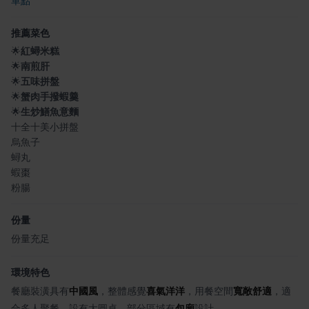
單點
推薦菜色
🌟
紅蟳米糕
🌟
南煎肝
🌟
五味拼盤
🌟
蟹肉手撥蝦羹
🌟
生炒鱔魚意麵
十全十美小拼盤
烏魚子
蟳丸
蝦棗
粉腸
份量
份量充足
環境特色
餐廳裝潢具有
中國風
，整體感覺
喜氣洋洋
，用餐空間
寬敞舒適
，適
合多人聚餐，設有大圓桌，部分區域有
包廂
設計。