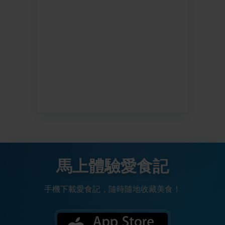
馬上體驗愛食記
手機下載愛食記，隨時隨地收藏美食！