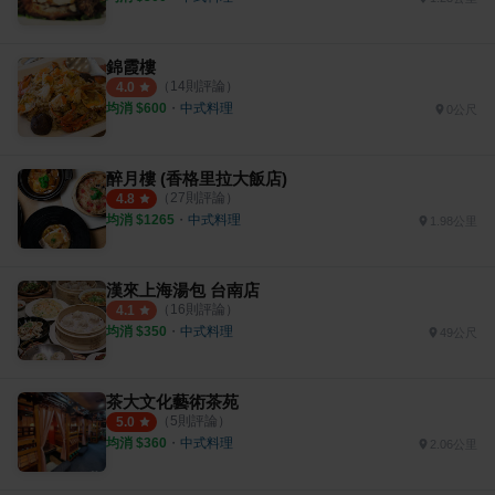
錦霞樓
（
14
則評論）
4.0
均消 $
600
・
中式料理
0公尺
醉月樓 (香格里拉大飯店)
（
27
則評論）
4.8
均消 $
1265
・
中式料理
1.98公里
漢來上海湯包 台南店
（
16
則評論）
4.1
均消 $
350
・
中式料理
49公尺
茶大文化藝術茶苑
（
5
則評論）
5.0
均消 $
360
・
中式料理
2.06公里