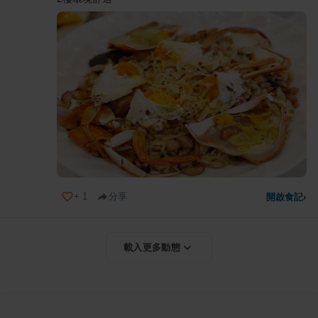
+
1
分享
開啟食記
›
載入更多動態