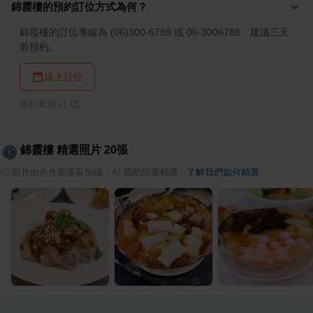
錦霞樓的預約訂位方式為何？
錦霞樓的訂位專線為 (06)300-6789 或 06-3006788。建議三天
前預約。
線上訂位
資料來源
錦霞樓
精選照片
20
張
ⓘ
照片由合作部落客拍攝，AI 協助篩選精選
·
了解我們如何精選