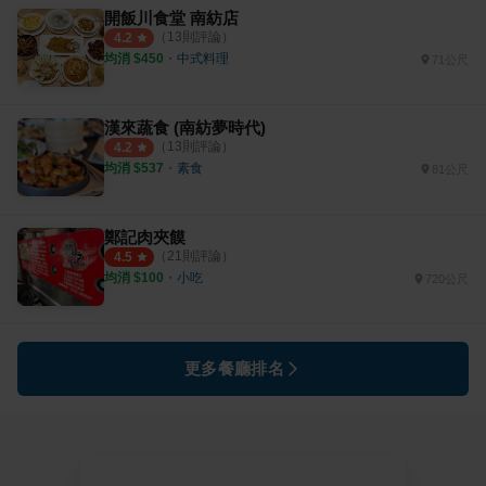
開飯川食堂 南紡店
（
13
則評論）
4.2
均消 $
450
・
中式料理
71公尺
漢來蔬食 (南紡夢時代)
（
13
則評論）
4.2
均消 $
537
・
素食
81公尺
鄭記肉夾饃
（
21
則評論）
4.5
均消 $
100
・
小吃
720公尺
更多餐廳排名