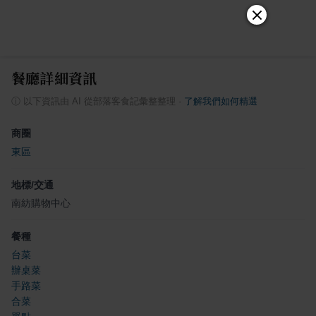
餐廳詳細資訊
ⓘ
以下資訊由 AI 從部落客食記彙整整理
·
了解我們如何精選
商圈
東區
地標/交通
南紡購物中心
餐種
台菜
辦桌菜
手路菜
合菜