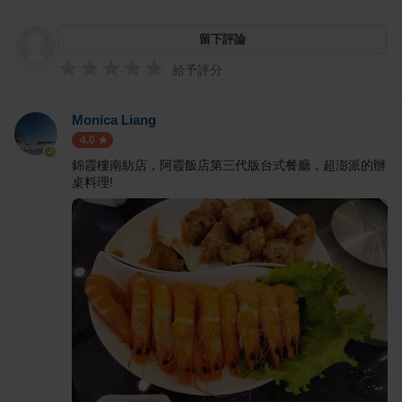
留下評論
給予評分
Monica Liang
4.0
錦霞樓南紡店，阿霞飯店第三代版台式餐廳，超澎派的辦
桌料理!