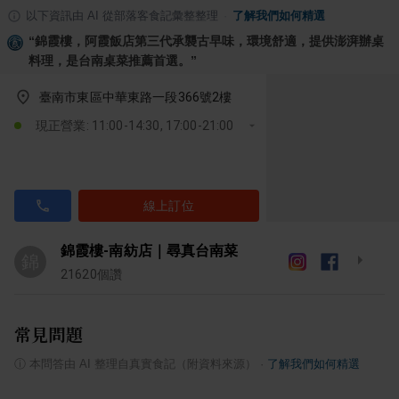
以下資訊由 AI 從部落客食記彙整整理
·
了解我們如何精選
“
錦霞樓，阿霞飯店第三代承襲古早味，環境舒適，提供澎湃辦桌
料理，是台南桌菜推薦首選。
”
臺南市東區中華東路一段366號2樓
現正營業: 11:00-14:30, 17:00-21:00
線上訂位
錦霞樓-南紡店｜尋真台南菜
錦
21620
個讚
常見問題
ⓘ
本問答由 AI 整理自真實食記（附資料來源）
·
了解我們如何精選