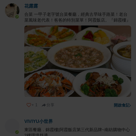
花露露
合菜 一甲子老字號台菜餐廳，經典古早味手路菜！老台
菜風味老代表！爸爸的特別菜單！阿霞飯店。『錦霞樓』
+
1
分享
開啟食記
›
VIVIYU小世界
東區餐廳．錦霞樓|阿霞飯店第三代新品牌~南紡購物中心
2樓環境舒適