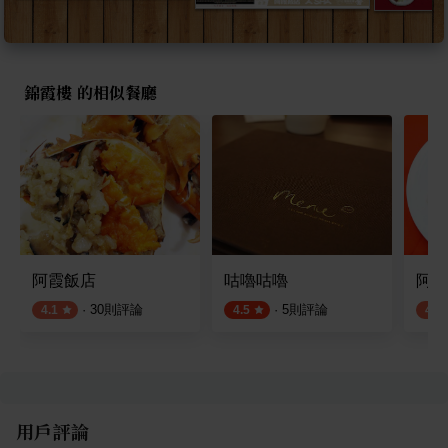
錦霞樓 的相似餐廳
阿霞飯店
咕嚕咕嚕
阿美
·
30
則評論
·
5
則評論
4.1
4.5
4.0
用戶評論