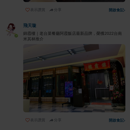
表示讚賞
分享
開啟食記
›
飛天璇
錦霞樓｜老台菜餐廳阿霞飯店最新品牌，榮獲2022台南
米其林推介
表示讚賞
分享
開啟食記
›