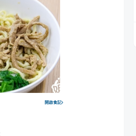
›
開啟食記
價