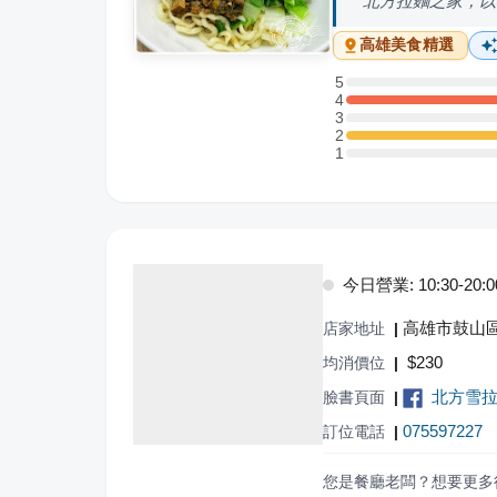
北方拉麵之家，以
高雄
美食精選
5
5 星：0 則評論
4
4 星：1 則評論
3
3 星：0 則評論
2
2 星：1 則評論
1
1 星：0 則評論
今日營業: 10:30-20:0
高雄市鼓山區
店家地址
|
$
230
均消價位
|
北方雪
臉書頁面
|
075597227
訂位電話
|
您是餐廳老闆？想要更多