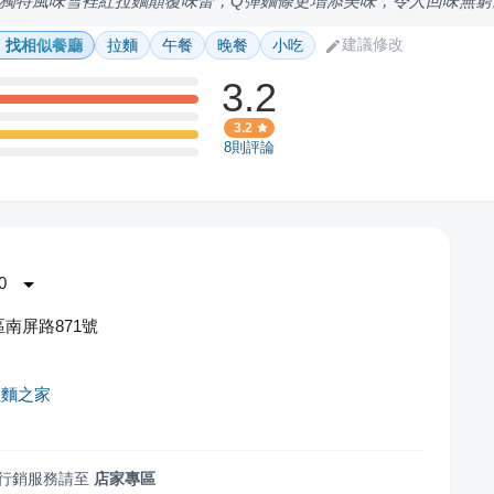
獨特風味雪裡紅拉麵顛覆味蕾，Q彈麵條更增添美味，令人回味無窮
建議修改
找相似餐廳
拉麵
午餐
晚餐
小吃
3.2
3.2
8
則評論
0
南屏路871號
拉麵之家
行銷服務請至
店家專區