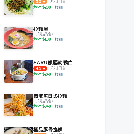
（
8
則評論）
3.2
均消 $
230
・
拉麵
拉麵屋
（
2
則評論）
均消 $
130
・
拉麵
SARU麵屋猿-鴨白
（
2
則評論）
4.5
均消 $
240
・
拉麵
清流房日式拉麵
（
2
則評論）
均消 $
340
・
拉麵
極品豚骨拉麵