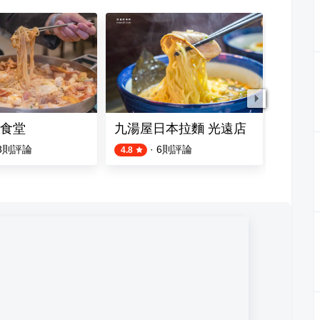
食堂
九湯屋日本拉麵 光遠店
老紀牛
3
則評論
·
6
則評論
4.8
3.8