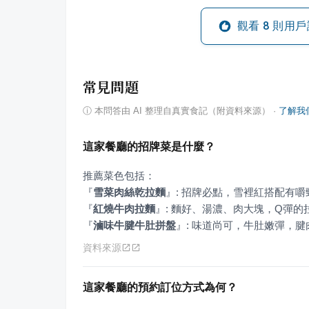
觀看
8
則用戶
常見問題
ⓘ
本問答由 AI 整理自真實食記（附資料來源）
·
了解我
這家餐廳的招牌菜是什麼？
『
雪菜肉絲乾拉麵
』
『
紅燒牛肉拉麵
』
『
滷味牛腱牛肚拼盤
』
: 味道尚可，牛肚嫩彈，
資料來源
這家餐廳的預約訂位方式為何？