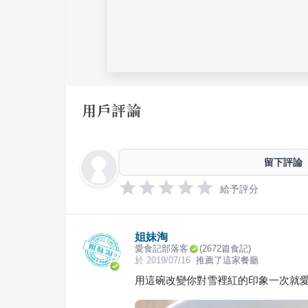
用戶評論
留下評論
給予評分
姐妹淘
愛食記部落客
(
2672
篇食記)
於
2019/07/16
推薦了這家餐廳
用這碗改變你對雪裡紅的印象一次就愛