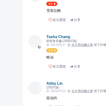
4.5
雪菜拉麵
表示讚賞
分享
Tasha Chang
銀級會員
(
29
則評論)
於
2017/01/17
在
北方雪拉麵之家
留下評
2.0
略油
表示讚賞
分享
Abby Lin
(
2
則評論)
於
2015/07/12
在
北方雪拉麵之家
留下評
挺油的