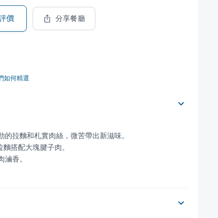
評價
分享餐廳
們如何精選
腱肉滷香。