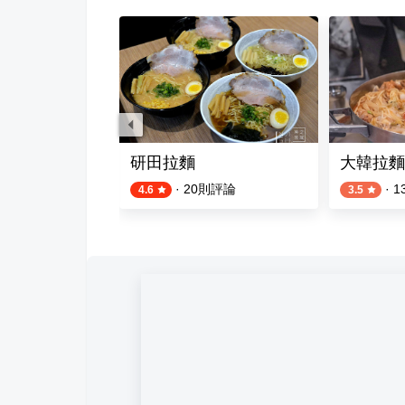
研田拉麵
大韓拉麵
則評論
·
20
則評論
·
1
4.6
3.5