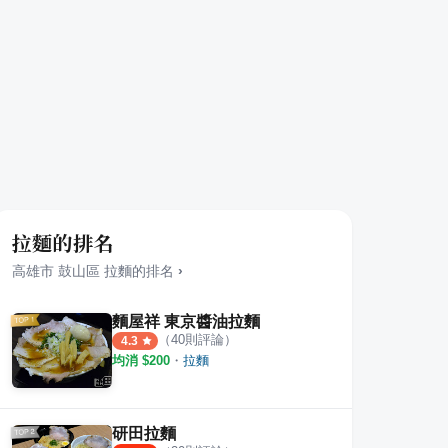
拉麵的排名
高雄市
鼓山區
拉麵
的排名
›
麵屋祥 東京醬油拉麵
（
40
則評論）
4.3
均消 $
200
・
拉麵
研田拉麵