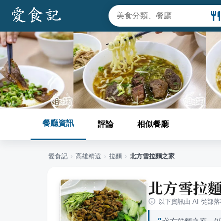
餐廳資訊
評論
相似餐廳
愛食記
›
高雄
精選
›
拉麵
›
北方雪拉麵之家
北方雪拉
以下資訊由 AI 從部