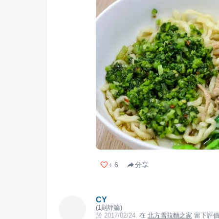
+
6
分享
CY
(
1
則評論)
於
2017/02/24
在
北方雪拉麵之家
留下評