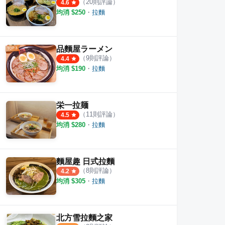
（
20
則評論）
4.6
均消 $
250
・
拉麵
品麵屋ラーメン
（
9
則評論）
4.4
均消 $
190
・
拉麵
肉麵
北平京廚北方麵食館
阿雪
·
16
則評論
栄一拉麺
·
4
則評論
4.0
5.0
（
11
則評論）
4.5
均消 $
280
・
拉麵
麵屋趣 日式拉麵
（
8
則評論）
4.2
均消 $
305
・
拉麵
北方雪拉麵之家