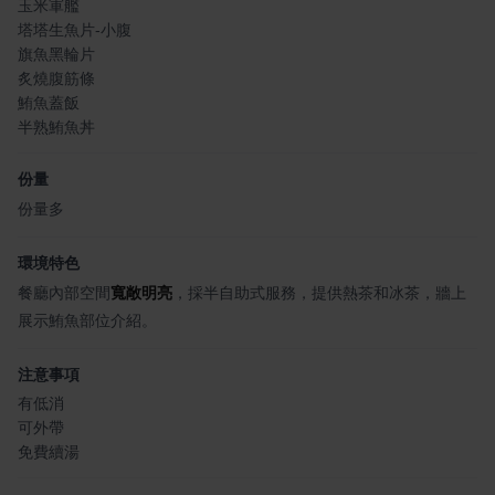
玉米軍艦
塔塔生魚片-小腹
旗魚黑輪片
炙燒腹筋條
鮪魚蓋飯
半熟鮪魚丼
份量
份量多
環境特色
餐廳內部空間
寬敞明亮
，採半自助式服務，提供熱茶和冰茶，牆上
展示鮪魚部位介紹。
注意事項
有低消
可外帶
免費續湯