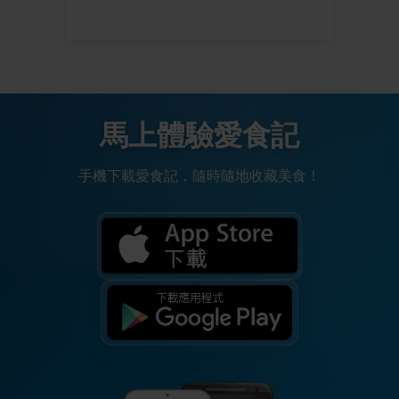
馬上體驗愛食記
手機下載愛食記，隨時隨地收藏美食！