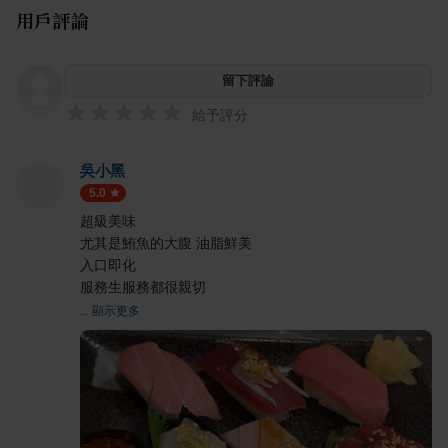
用戶評論
留下評論
給予評分
吳小黑
5.0
超級美味
尤其是鮪魚的大腹 油脂鮮美
入口即化
服務生服務都很親切
... 顯示更多