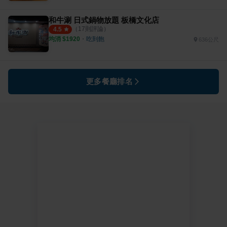
和牛涮 日式鍋物放題 板橋文化店
（
17
則評論）
4.5
均消 $
1920
・
吃到飽
636公尺
更多餐廳排名