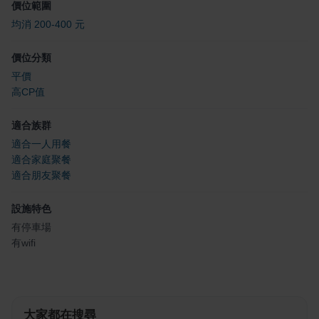
價位範圍
均消 200-400 元
價位分類
平價
高CP值
適合族群
適合一人用餐
適合家庭聚餐
適合朋友聚餐
設施特色
有停車場
有wifi
大家都在搜尋