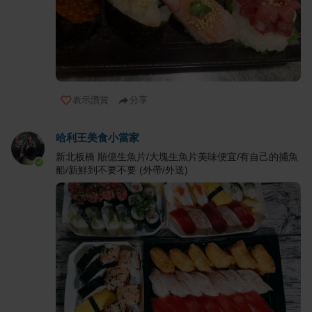
表示讚賞
分享
哈利王美食小當家
新北板橋 順億生魚片/大塊生魚片美味便宜/有自己的捕魚
船/新鮮到不要不要 (外帶/外送)