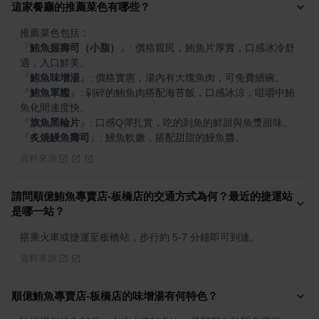
這家餐廳的推薦菜色有哪些？
『
鮪魚握壽司（小脂）
』
: 價格親民，鮪魚片厚實，口感冰冷舒
『
鮪魚味增湯
』
『
鮪魚軍艦
』
: 剁碎的鮪魚肉搭配海苔飯，口感冰涼，咀嚼中鮪
『
旗魚黑輪片
』
『
炙燒鰻魚壽司
』
: 鰻魚軟嫩，搭配甜甜的鰻魚醬。
資料來源
請問順億鮪魚專賣店-板橋店的交通方式為何？最近的捷運站
是哪一站？
搭乘火車或捷運至板橋站，步行約 5-7 分鐘即可到達。
資料來源
順億鮪魚專賣店-板橋店的味增湯有何特色？