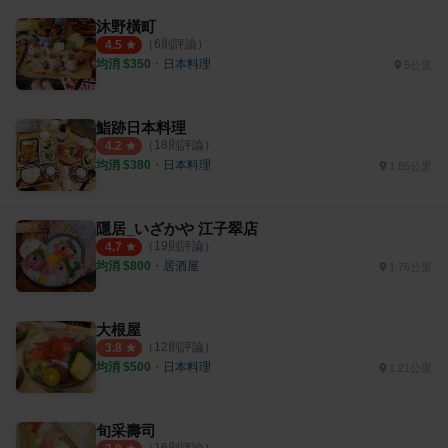
沐野橫町
（
6
則評論）
4.5
均消 $
350
・
日本料理
5公里
鮨跡日本料理
（
18
則評論）
4.2
均消 $
380
・
日本料理
1.85公里
隱居_いざかや 江子翠店
（
19
則評論）
4.7
均消 $
800
・
居酒屋
1.76公里
大根屋
（
12
則評論）
3.8
均消 $
500
・
日本料理
1.21公里
旬采壽司