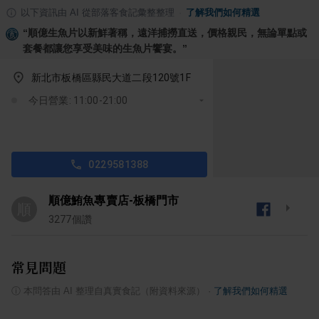
以下資訊由 AI 從部落客食記彙整整理
·
了解我們如何精選
“
順億生魚片以新鮮著稱，遠洋捕撈直送，價格親民，無論單點或
套餐都讓您享受美味的生魚片饗宴。
”
新北市板橋區縣民大道二段120號1F
今日營業: 11:00-21:00
0229581388
順億鮪魚專賣店-板橋門市
順
3277
個讚
常見問題
ⓘ
本問答由 AI 整理自真實食記（附資料來源）
·
了解我們如何精選