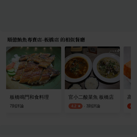
順億鮪魚專賣店-板橋店 的相似餐廳
板橋鳴門和食料理
官小二酸菜魚 板橋店
高記
7
則評論
·
3
則評論
4.2
4.4