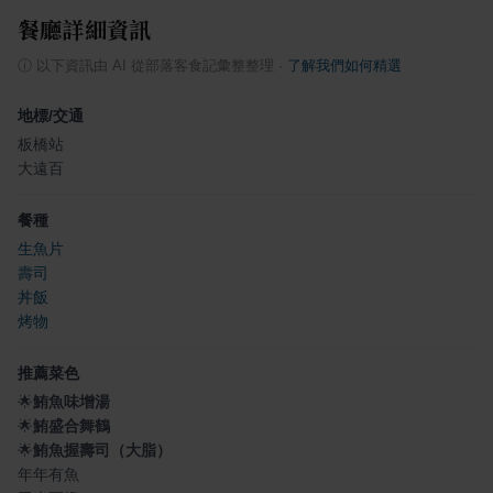
餐廳詳細資訊
ⓘ
以下資訊由 AI 從部落客食記彙整整理
·
了解我們如何精選
地標/交通
板橋站
大遠百
餐種
生魚片
壽司
丼飯
烤物
推薦菜色
🌟
鮪魚味增湯
🌟
鮪盛合舞鶴
🌟
鮪魚握壽司（大脂）
年年有魚