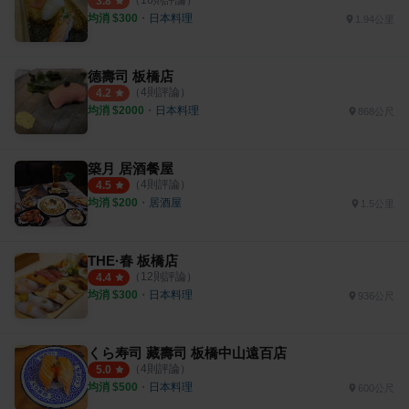
（
16
則評論）
3.8
均消 $
300
・
日本料理
1.94公里
德壽司 板橋店
（
4
則評論）
4.2
均消 $
2000
・
日本料理
868公尺
築月 居酒餐屋
（
4
則評論）
4.5
均消 $
200
・
居酒屋
1.5公里
THE·春 板橋店
（
12
則評論）
4.4
均消 $
300
・
日本料理
936公尺
くら寿司 藏壽司 板橋中山遠百店
（
4
則評論）
5.0
均消 $
500
・
日本料理
600公尺