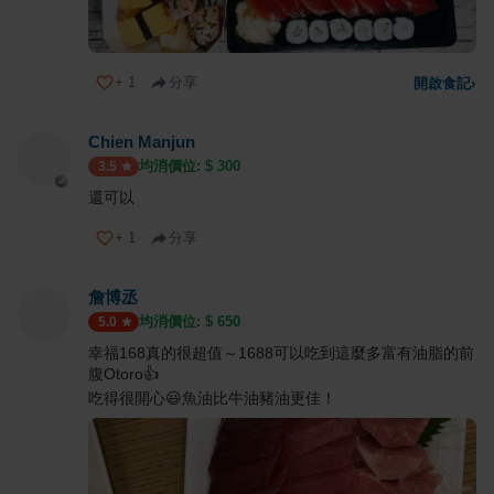
+
1
分享
開啟食記
›
Chien Manjun
均消價位: $
300
3.5
還可以
+
1
分享
詹博丞
均消價位: $
650
5.0
幸福168真的很超值～1688可以吃到這麼多富有油脂的前
腹Otoro👍
吃得很開心😃魚油比牛油豬油更佳！