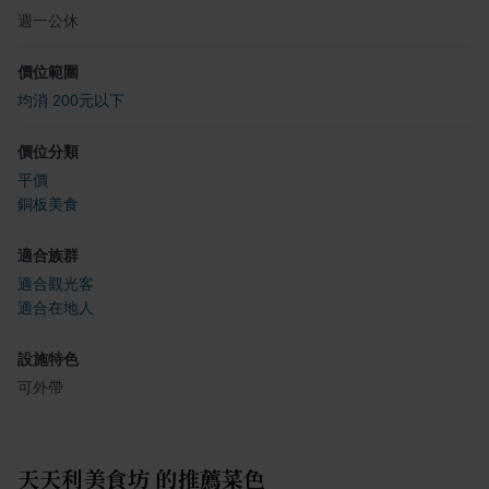
週一公休
價位範圍
均消 200元以下
價位分類
平價
銅板美食
適合族群
適合觀光客
適合在地人
設施特色
可外帶
天天利美食坊
的推薦菜色