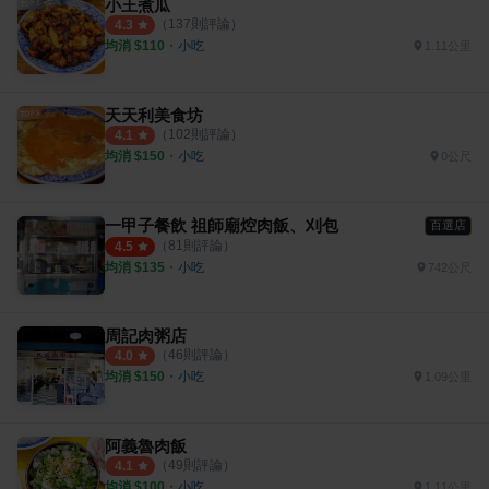
小王煮瓜
（
137
則評論）
4.3
均消 $
110
・
小吃
1.11公里
天天利美食坊
（
102
則評論）
4.1
均消 $
150
・
小吃
0公尺
一甲子餐飲 祖師廟焢肉飯、刈包
百選店
（
81
則評論）
4.5
均消 $
135
・
小吃
742公尺
周記肉粥店
（
46
則評論）
4.0
均消 $
150
・
小吃
1.09公里
阿義魯肉飯
（
49
則評論）
4.1
均消 $
100
・
小吃
1.11公里