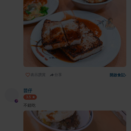
表示讚賞
分享
開啟食記
›
芸仔
3.5
不錯吃