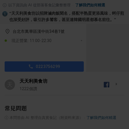
以下資訊由 AI 從部落客食記彙整整理
·
了解我們如何精選
“
天天利美食坊以招牌滷肉飯聞名，搭配半熟蛋更添風味，蚵仔煎
也深受好評，吸引許多饕客，甚至連韓國明星都慕名前往。
”
台北市萬華區漢中街34巷1號
現正營業: 11:00-22:30
0223756299
天天利美食坊
天
1222
個讚
常見問題
ⓘ
本問答由 AI 整理自真實食記（附資料來源）
·
了解我們如何精選