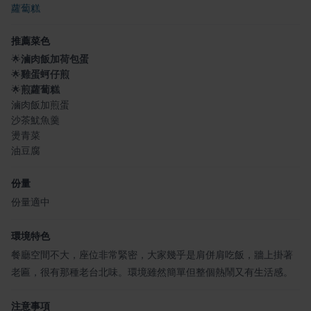
蘿蔔糕
推薦菜色
🌟
滷肉飯加荷包蛋
🌟
雞蛋蚵仔煎
🌟
煎蘿蔔糕
滷肉飯加煎蛋
沙茶魷魚羹
燙青菜
油豆腐
份量
份量適中
環境特色
餐廳空間不大，座位非常緊密，大家幾乎是肩併肩吃飯，牆上掛著
老匾，很有那種老台北味。環境雖然簡單但整個熱鬧又有生活感。
注意事項