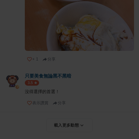
+
1
分享
只要美食無論黑不黑暗
3.5
沒得選擇的首選！
表示讚賞
分享
載入更多動態