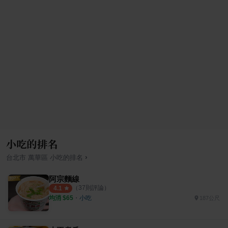
小吃的排名
›
台北市
萬華區
小吃
的排名
阿宗麵線
（
37
則評論）
4.1
均消 $
65
・
小吃
187公尺