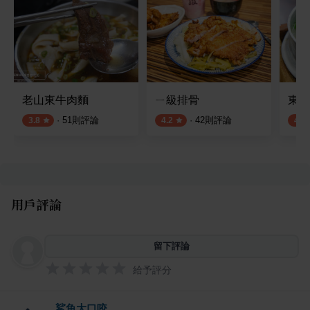
老山東牛肉麵
ㄧ級排骨
東石
·
51
則評論
·
42
則評論
3.8
4.2
4.3
用戶評論
留下評論
給予評分
鯊魚大口咬