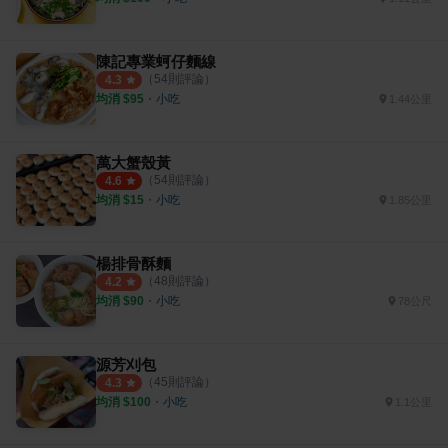
陳記專業蚵仔麵線
（
54
則評論）
4.3
均消 $
95
・
小吃
1.44公里
萬大蟹殼黃
（
54
則評論）
4.6
均消 $
15
・
小吃
1.85公里
楊排骨酥麵
（
48
則評論）
4.2
均消 $
90
・
小吃
78公尺
源芳刈包
（
45
則評論）
4.3
均消 $
100
・
小吃
1.1公里