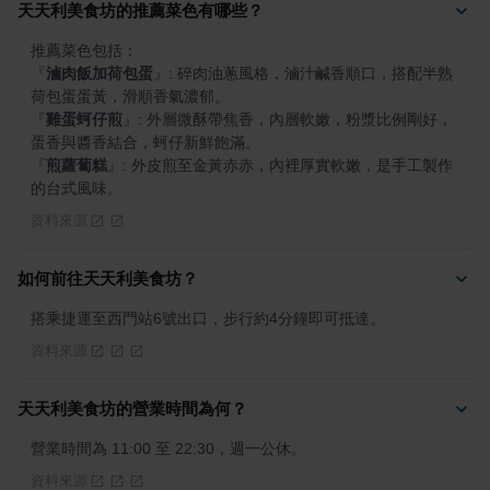
天天利美食坊的推薦菜色有哪些？
『
滷肉飯加荷包蛋
』
: 碎肉油蔥風格，滷汁鹹香順口，搭配半熟
『
雞蛋蚵仔煎
』
: 外層微酥帶焦香，內層軟嫩，粉漿比例剛好，
『
煎蘿蔔糕
』
: 外皮煎至金黃赤赤，內裡厚實軟嫩，是手工製作
的台式風味。
資料來源
如何前往天天利美食坊？
搭乘捷運至西門站6號出口，步行約4分鐘即可抵達。
資料來源
天天利美食坊的營業時間為何？
營業時間為 11:00 至 22:30，週一公休。
資料來源