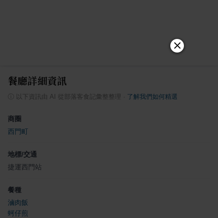
餐廳詳細資訊
ⓘ
以下資訊由 AI 從部落客食記彙整整理
·
了解我們如何精選
商圈
西門町
地標/交通
捷運西門站
餐種
滷肉飯
蚵仔煎