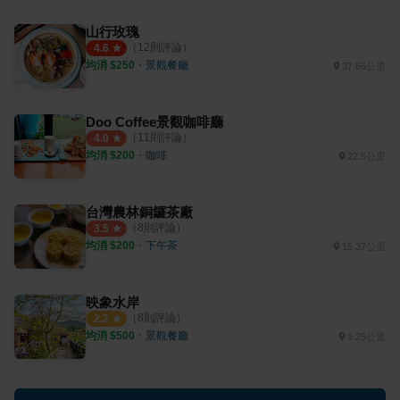
山行玫瑰
（
12
則評論）
4.6
均消 $
250
・
景觀餐廳
37.66公里
Doo Coffee景觀咖啡廳
（
11
則評論）
4.0
均消 $
200
・
咖啡
22.5公里
台灣農林銅鑼茶廠
（
8
則評論）
3.5
均消 $
200
・
下午茶
15.37公里
映象水岸
（
8
則評論）
2.2
均消 $
500
・
景觀餐廳
9.25公里