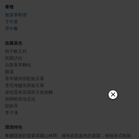
餐種
無菜單料理
下午茶
早午餐
推薦菜色
樹子帆立貝
田園沙拉
自製香草麵包
雞湯
香草豬排搭配板豆腐
香煎海鱸魚搭板豆腐
柴魚昆布高湯搭天使細麵
焗烤蝦搭地瓜泥
甜銀耳
李子凍
環境特色
餐廳隱身於苗栗卓蘭山林間，擁有綠意盎然的庭園，種植各式植栽