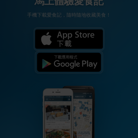
馬上體驗愛食記
手機下載愛食記，隨時隨地收藏美食！