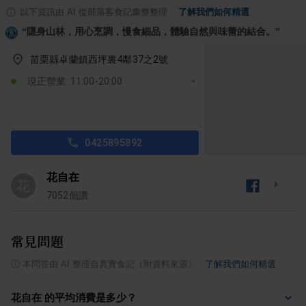
以下資訊由 AI 從部落客食記彙整整理
·
了解我們如何精選
“
隱身山林，用心烹調，慢食細品，體驗自然與味蕾的結合。
”
苗栗縣卓蘭鎮西坪裏4鄰37之2號
現正營業: 11:00-20:00
0425895892
花自在
花
7052
個讚
常見問題
ⓘ
本問答由 AI 整理自真實食記（附資料來源）
·
了解我們如何精選
花自在 的平均消費是多少？