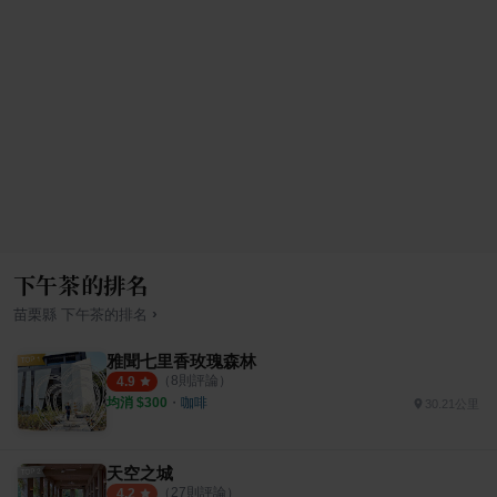
下午茶的排名
›
苗栗縣
下午茶
的排名
雅聞七里香玫瑰森林
（
8
則評論）
4.9
均消 $
300
・
咖啡
30.21公里
天空之城
（
27
則評論）
4.2