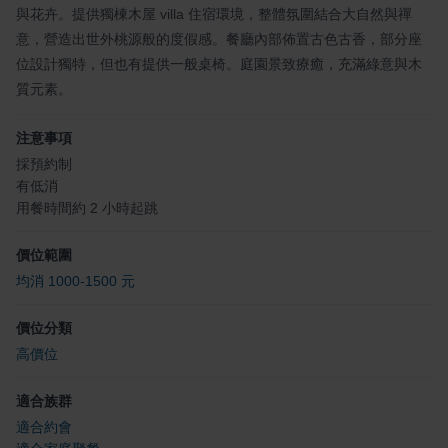
與花卉。提供獨棟木屋 villa 住宿環境，整體氛圍結合大自然與禪
意，營造出世外桃源般的度假感。餐廳內部佈置古色古香，部分座
位設計獨特，但也有提供一般桌椅。庭園景致療癒，充滿綠意與木
質元素。
注意事項
採預約制
有低消
用餐時間約 2 小時起跳
價位範圍
均消 1000-1500 元
價位分類
高價位
適合族群
適合約會