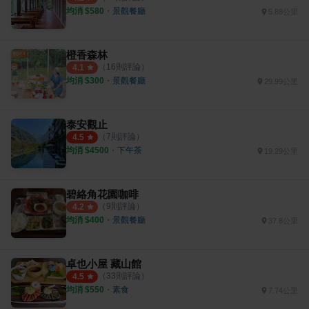
均消 $
580
・
景觀餐廳
5.88公里
橙香森林
（
16
則評論）
4.1
均消 $
300
・
景觀餐廳
29.99公里
泰安觀止
（
7
則評論）
4.5
均消 $
4500
・
下午茶
19.29公里
碧絡角花園咖啡
（
9
則評論）
4.2
均消 $
400
・
景觀餐廳
37.8公里
卓也小屋 藏山館
（
33
則評論）
4.5
均消 $
550
・
素食
7.74公里