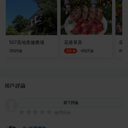
507高地美健農場
花巷草弄
花鳥
2
則評論
·
4
則評論
4
則
4.5
用戶評論
留下評論
給予評分