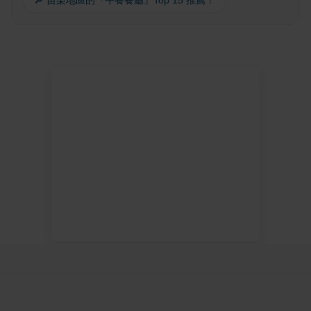
🔎 苗栗地區的『午餐餐廳』Top 15 推薦！