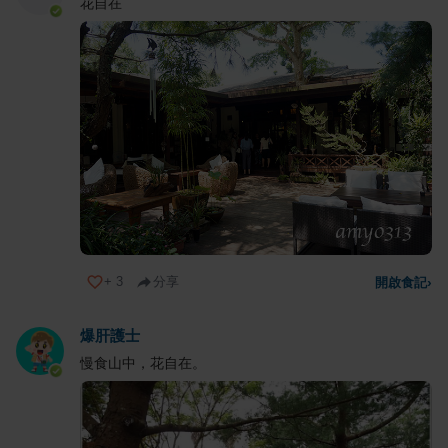
花自在
+
3
分享
開啟食記
›
爆肝護士
慢食山中，花自在。