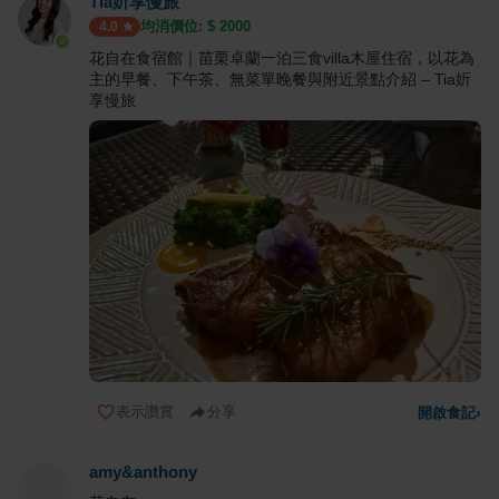
Tia妡享慢旅
均消價位: $
2000
4.0
花自在食宿館｜苗栗卓蘭一泊三食villa木屋住宿，以花為
主的早餐、下午茶、無菜單晚餐與附近景點介紹 – Tia妡
享慢旅
表示讚賞
分享
開啟食記
›
amy&anthony