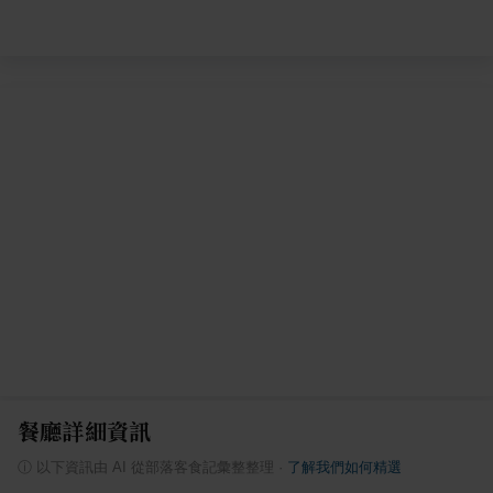
餐廳詳細資訊
ⓘ
以下資訊由 AI 從部落客食記彙整整理
·
了解我們如何精選