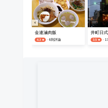
店
金連滷肉飯
井町日式
評論
·
6
則評論
·
1
4.3
3.5