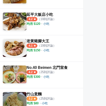
延平大飯店小吃
（
19
則評論）
4.2
均消 $
120
・
小吃
老黃豬腳大王
（
19
則評論）
4.1
均消 $
150
・
小吃
No.40 Beimen 北門室食
（
25
則評論）
4.2
均消 $
300
・
小吃
竹山意麵
（
25
則評論）
3.2
均消 $
80
・
小吃