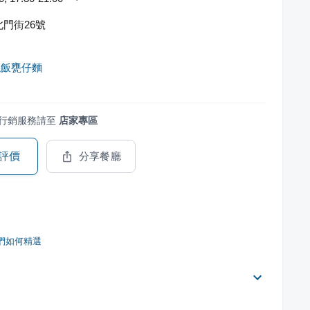
門街26號
絲飯甕仔麵
行銷服務請至
店家專區
評價
分享餐廳
們如何精選