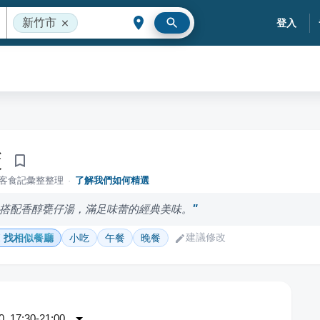
新竹市
登入
飯
落客食記彙整整理
·
了解我們如何精選
搭配香醇甕仔湯，滿足味蕾的經典美味。
建議修改
找相似餐廳
小吃
午餐
晚餐
 17:30-21:00