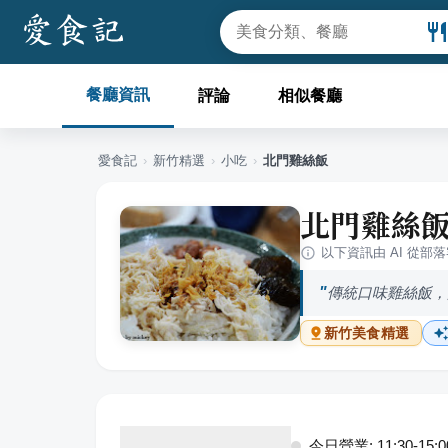
餐廳資訊
評論
相似餐廳
愛食記
›
新竹
精選
›
小吃
›
北門雞絲飯
北門雞絲
以下資訊由 AI 從部
傳統口味雞絲飯，
新竹
美食精選
今日營業: 11:30-15:00,