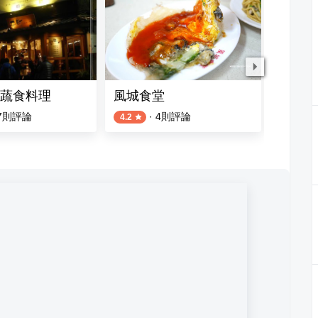
蔬食料理
風城食堂
鴨肉許
7
則評論
·
4
則評論
4.2
3.5