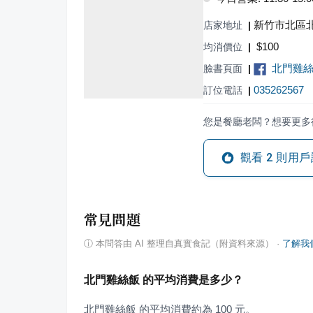
新竹市北區北
店家地址
|
$
100
均消價位
|
北門雞
臉書頁面
|
035262567
訂位電話
|
您是餐廳老闆？想要更多
觀看
2
則用戶
常見問題
ⓘ
本問答由 AI 整理自真實食記（附資料來源）
·
了解我
北門雞絲飯 的平均消費是多少？
北門雞絲飯 的平均消費約為 100 元。