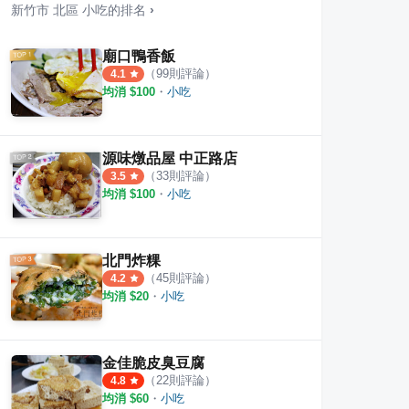
新竹市
北區
小吃
的排名
›
廟口鴨香飯
（
99
則評論）
4.1
均消 $
100
・
小吃
鴨肉麵
熊川牛肉麵
韓山
·
8
則評論
·
5
則評論
3
則評
4.2
源味燉品屋 中正路店
（
33
則評論）
3.5
均消 $
100
・
小吃
北門炸粿
（
45
則評論）
4.2
均消 $
20
・
小吃
金佳脆皮臭豆腐
（
22
則評論）
4.8
均消 $
60
・
小吃