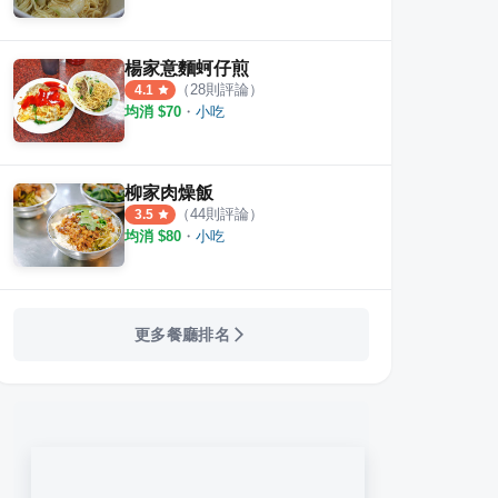
楊家意麵蚵仔煎
（
28
則評論）
4.1
均消 $
70
・
小吃
柳家肉燥飯
（
44
則評論）
3.5
均消 $
80
・
小吃
更多餐廳排名