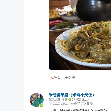
+
1
分享
米陸愛享樂（米奇小天使）
愛食記部落客
(
364
篇食記)
於
2012/02/17
推薦了這家餐廳
北門。雞絲飯(想變好野人的一頓飯)