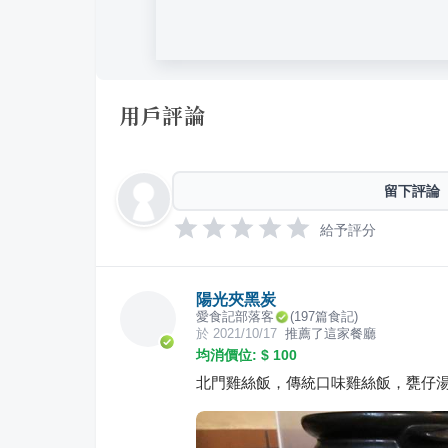
用戶評論
留下評論
給予評分
陽光夾黑炭
愛食記部落客
(
197
篇食記)
於
2021/10/17
推薦了這家餐廳
均消價位: $
100
北門雞絲飯，傳統口味雞絲飯，甕仔