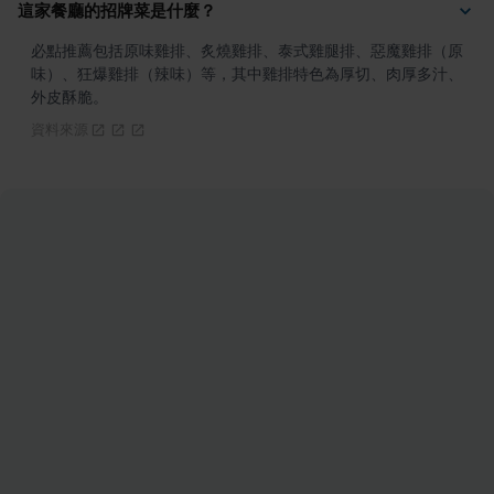
這家餐廳的招牌菜是什麼？
必點推薦包括原味雞排、炙燒雞排、泰式雞腿排、惡魔雞排（原
味）、狂爆雞排（辣味）等，其中雞排特色為厚切、肉厚多汁、
外皮酥脆。
資料來源