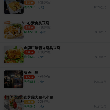
（
70
則評論）
3.3
均消 $
45
・
小吃
200公尺
一心素食臭豆腐
（
58
則評論）
3.8
均消 $
100
・
小吃
86公尺
金牌巨無霸香酥臭豆腐
（
13
則評論）
4.6
均消 $
80
・
小吃
59公尺
海邊小屋
（
46
則評論）
4.5
均消 $
85
・
小吃
251公尺
官芝霖大腸包小腸
（
20
則評論）
2.0
均消 $
45
・
小吃
157公尺