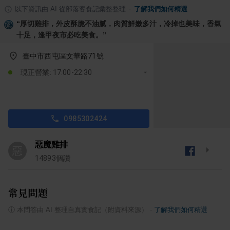
以下資訊由 AI 從部落客食記彙整整理
·
了解我們如何精選
“
厚切雞排，外皮酥脆不油膩，肉質鮮嫩多汁，冷掉也美味，香氣
十足，逢甲夜市必吃美食。
”
臺中市西屯區文華路71號
現正營業: 17:00-22:30
0985302424
惡魔雞排
惡
14893
個讚
常見問題
ⓘ
本問答由 AI 整理自真實食記（附資料來源）
·
了解我們如何精選