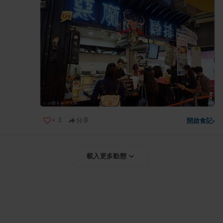
+
3
分享
開啟食記
›
載入更多動態