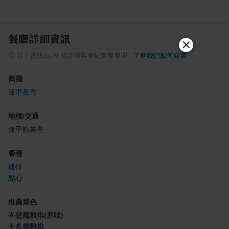
餐廳詳細資訊
ⓘ
以下資訊由 AI 從部落客食記彙整整理
·
了解我們如何精選
商圈
逢甲夜市
地標/交通
逢甲歡樂星
餐種
雞排
點心
推薦菜色
🌟
惡魔雞排(原味)
🌟
炙燒雞排