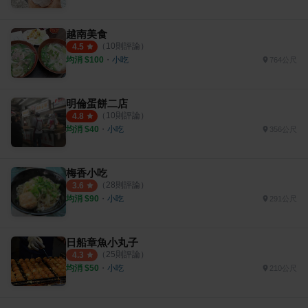
越南美食
（
10
則評論）
4.5
均消 $
100
・
小吃
764公尺
明倫蛋餅二店
（
10
則評論）
4.8
均消 $
40
・
小吃
356公尺
梅香小吃
（
28
則評論）
3.6
均消 $
90
・
小吃
291公尺
日船章魚小丸子
（
25
則評論）
4.3
均消 $
50
・
小吃
210公尺