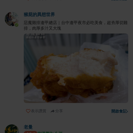
猴屁的異想世界
惡魔雞排逢甲總店｜台中逢甲夜市必吃美食，超夯厚切雞
排，肉厚多汁又大塊
表示讚賞
分享
開啟食記
›
老曼