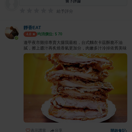
留下評論
給予評分
靜香EAT
均消價位: $
70
4.0
逢甲夜市雞排專賣大腿我最粗，台式麵衣卡茲酥脆不油
膩，擦上醬汁再炙燒香氣更加分，肉嫩多汁冷掉依舊美味
表示讚賞
分享
開啟食記
›