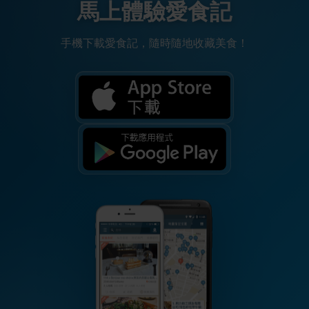
馬上體驗愛食記
手機下載愛食記，隨時隨地收藏美食！