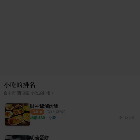
小吃的排名
›
台中市
西屯區
小吃
的排名
財神爺滷肉飯
（
18
則評論）
3.0
均消 $
80
・
小吃
913公尺
明倫蛋餅