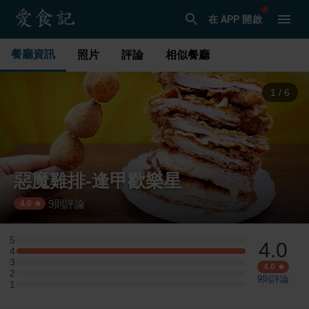
在 APP 開啟
餐廳資訊
照片
評論
相似餐廳
1
/
6
惡魔雞排-逢甲歡樂星
9
則評論
·
4.0
5
4.0
5 星：0 則評論
4
4 星：2 則評論
3
3 星：0 則評論
4.0
2
2 星：0 則評論
9
則評論
1
1 星：0 則評論