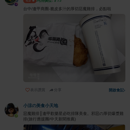
均消價位: $
75
4.0
台中/逢甲商圈-脆皮多汁的厚切惡魔雞排，必點啦
表示讚賞
分享
開啟食記
›
小涼の美食小天地
惡魔雞排║逢甲歡樂星必吃排隊美食。邪惡の厚切爆漿雞
排(旅行應援團/中天新聞推薦)