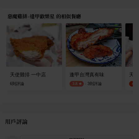
惡魔雞排-逢甲歡樂星 的相似餐廳
天使雞排 一中店
逢甲台灣真有味
天才
6
則評論
·
3
則評論
3.8
4.5
用戶評論