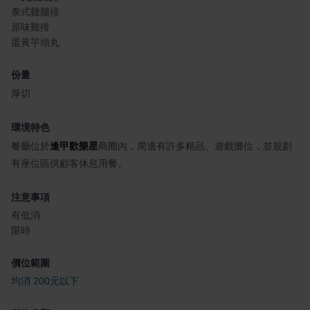
泰式雞腿排
原味雞排
蛋黃芋頭丸
份量
厚切
環境特色
餐廳位於
逢甲歡樂星
商圈內，周邊有許多精品、遊戲攤位，並規劃
有座位區供顧客休息用餐。
注意事項
有低消
限時
價位範圍
均消 200元以下