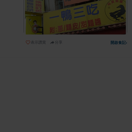
表示讚賞
分享
開啟食記
›