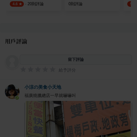
·
20
則評論
0
則評論
4.6
5.0
用戶評論
留下評論
給予評分
小涼の美食小天地
福廣燒臘總店一早就嚇嚇叫