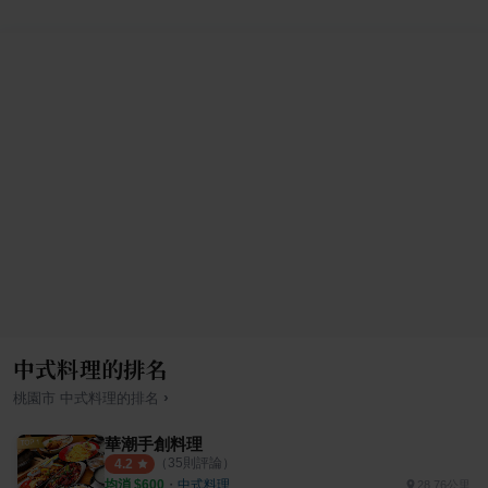
中式料理的排名
›
桃園市
中式料理
的排名
華潮手創料理
（
35
則評論）
4.2
均消 $
600
・
中式料理
28.76公里