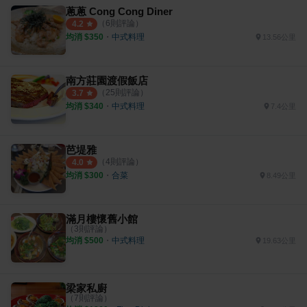
蔥蔥 Cong Cong Diner
（
6
則評論）
4.2
均消 $
350
・
中式料理
13.56公里
南方莊園渡假飯店
（
25
則評論）
3.7
均消 $
340
・
中式料理
7.4公里
芭堤雅
（
4
則評論）
4.0
均消 $
300
・
合菜
8.49公里
滿月樓懷舊小館
（
3
則評論）
均消 $
500
・
中式料理
19.63公里
梁家私廚
（
7
則評論）