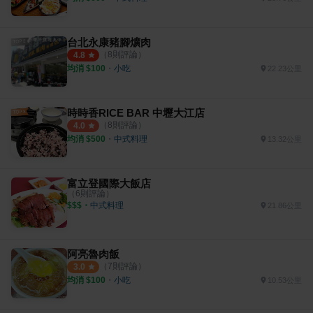
台北永康豬腳爌肉
（
8
則評論）
4.8
均消 $
100
・
小吃
22.23公里
時時香RICE BAR 中壢大江店
（
8
則評論）
4.0
均消 $
500
・
中式料理
13.32公里
富立登國際大飯店
（
6
則評論）
$$$
・
中式料理
21.86公里
阿亮魯肉飯
（
7
則評論）
3.0
均消 $
100
・
小吃
10.53公里