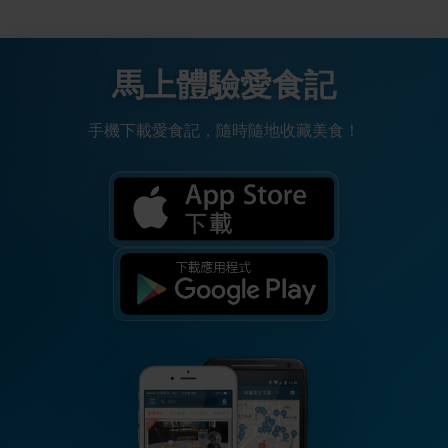
馬上體驗愛食記
手機下載愛食記，隨時隨地收藏美食！