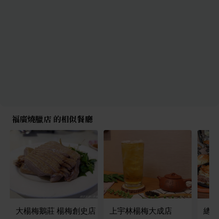
福廣燒臘店 的相似餐廳
大楊梅鵝莊 楊梅創史店
上宇林楊梅大成店
總舖