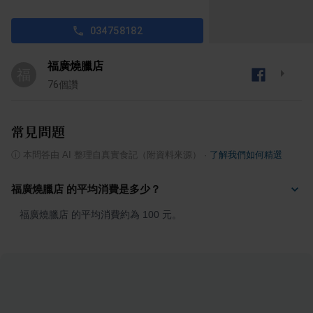
034758182
福廣燒臘店
福
76
個讚
常見問題
ⓘ
本問答由 AI 整理自真實食記（附資料來源）
·
了解我們如何精選
福廣燒臘店 的平均消費是多少？
福廣燒臘店 的平均消費約為 100 元。