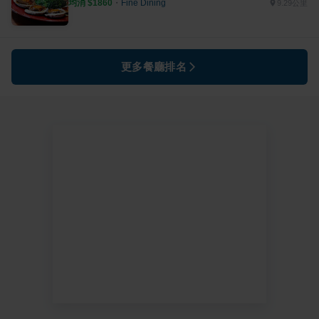
均消 $
1860
・
Fine Dining
9.29公里
更多餐廳排名