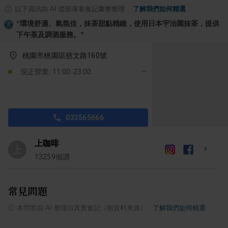
以下資訊由 AI 從部落客食記彙整整理
·
了解我們如何精選
“
環境舒適、氣氛佳，抹茶甜點精緻，使用日本宇治園抹茶，提供
下午茶及調酒服務。
”
桃園市桃園區慈文路160號
現正營業: 11:00-23:00
033565666
上咖啡
上
13259
個讚
常見問題
ⓘ
本問答由 AI 整理自真實食記（附資料來源）
·
了解我們如何精選