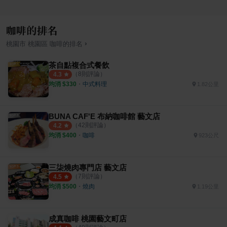
咖啡的排名
›
桃園市
桃園區
咖啡
的排名
茶自點複合式餐飲
（
8
則評論）
4.3
均消 $
330
・
中式料理
1.82公里
BUNA CAF'E 布納咖啡館 藝文店
（
42
則評論）
4.2
均消 $
400
・
咖啡
923公尺
三柒燒肉專門店 藝文店
（
7
則評論）
4.5
均消 $
500
・
燒肉
1.19公里
成真咖啡 桃園藝文町店