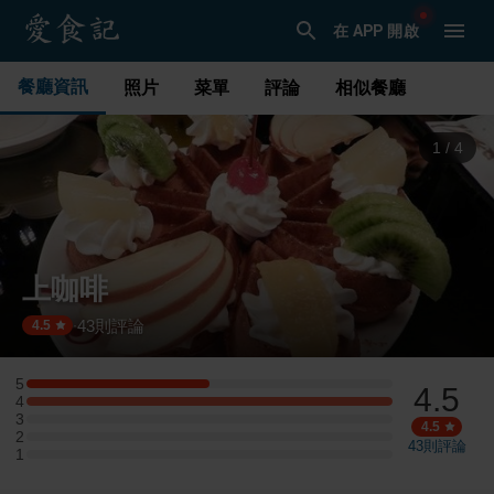
在 APP 開啟
餐廳資訊
照片
菜單
評論
相似餐廳
1
/
4
上咖啡
43
則評論
·
4.5
5
4.5
5 星：2 則評論
4
4 星：4 則評論
3
3 星：0 則評論
4.5
2
2 星：0 則評論
43
則評論
1
1 星：0 則評論