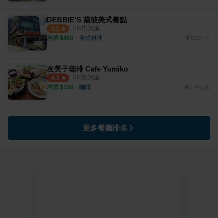
DEBBIE'S 黛彼美式餐點
（
35
則評論）
3.1
均消 $
450
・
美式料理
531公尺
友美子珈琲 Cafe Yumiko
（
30
則評論）
4.3
均消 $
158
・
咖啡
1.48公里
更多餐廳排名