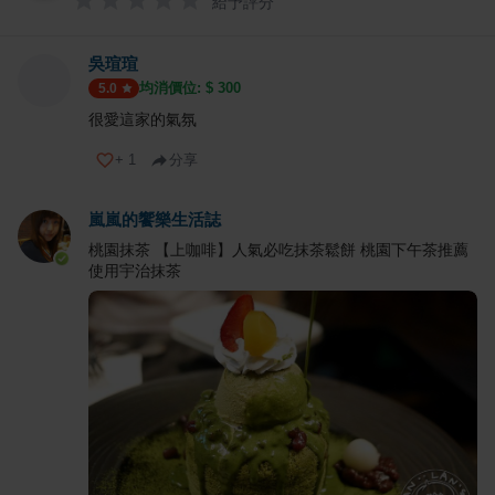
給予評分
吳瑄瑄
均消價位: $
300
5.0
很愛這家的氣氛
+
1
分享
嵐嵐的饗樂生活誌
桃園抹茶 【上咖啡】人氣必吃抹茶鬆餅 桃園下午茶推薦
使用宇治抹茶