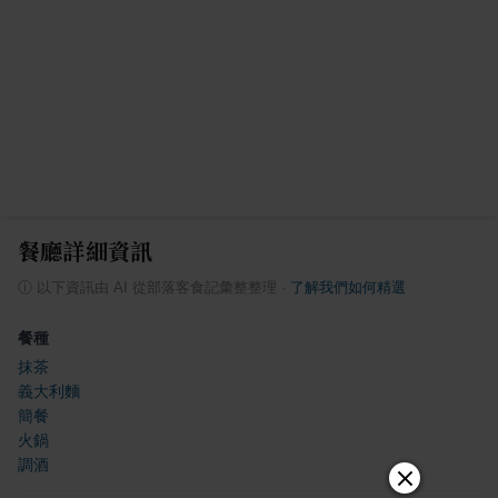
餐廳詳細資訊
ⓘ
以下資訊由 AI 從部落客食記彙整整理
·
了解我們如何精選
餐種
抹茶
義大利麵
簡餐
火鍋
調酒