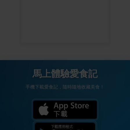
馬上體驗愛食記
手機下載愛食記，隨時隨地收藏美食！