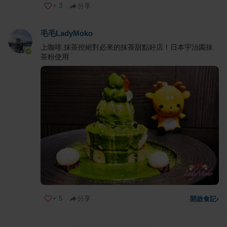
+
3
分享
毛毛LadyMoko
上咖啡,抹茶控絕對必來的抹茶甜點好店！日本宇治園抹
茶粉使用
+
5
分享
開啟食記
›