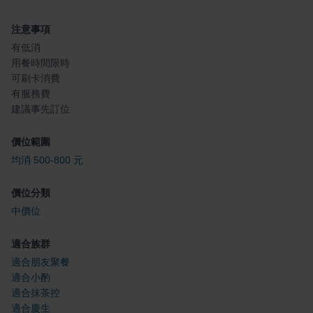
注意事項
有低消
用餐時間限時
可刷卡消費
有服務費
建議事先訂位
價位範圍
均消 500-800 元
價位分類
中價位
適合族群
適合朋友聚餐
適合小酌
適合抹茶控
適合慶生