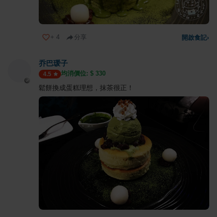
+
4
分享
開啟食記
›
乔巴瑗子
均消價位: $
330
4.5
鬆餅換成蛋糕理想，抹茶很正！