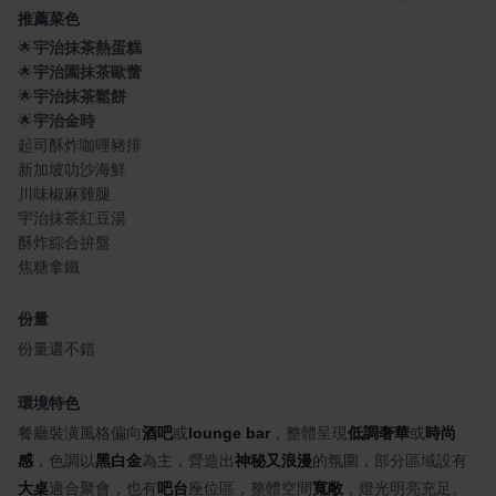
推薦菜色
🌟
宇治抹茶熱蛋糕
🌟
宇治園抹茶歐蕾
🌟
宇治抹茶鬆餅
🌟
宇治金時
起司酥炸咖哩豬排
新加坡叻沙海鮮
川味椒麻雞腿
宇治抹茶紅豆湯
酥炸綜合拚盤
焦糖拿鐵
份量
份量還不錯
環境特色
餐廳裝潢風格偏向
酒吧
或
lounge bar
，整體呈現
低調奢華
或
時尚
感
，色調以
黑白金
為主，營造出
神秘又浪漫
的氛圍，部分區域設有
大桌
適合聚會，也有
吧台
座位區，整體空間
寬敞
，燈光明亮充足。