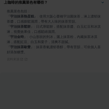
上咖啡的推薦菜色有哪些？
『
宇治抹茶熱蛋糕
』
: 使用大阪心齋橋宇治園抹茶，淋上濃郁抹
『
宇治抹茶鬆餅
』
: 日式厚鬆餅，搭配抹茶醬、白玉紅豆和冰淇
『
宇治金時
』
: 小山形狀的剉冰，灑上抹茶粉，內藏抹茶冰淇
『
宇治抹茶歐蕾
』
: 抹茶香氣濃郁香醇，帶有苦韻，可依個人喜
好添加糖漿。
資料來源