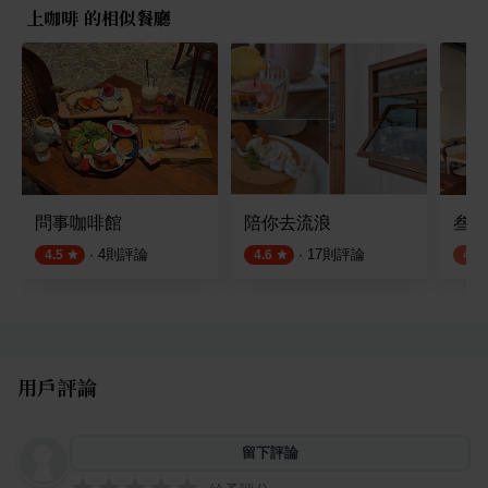
上咖啡 的相似餐廳
問事咖啡館
陪你去流浪
叁拾
·
4
則評論
·
17
則評論
4.5
4.6
4.3
用戶評論
留下評論