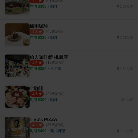
（
49
則評論）
4.4
均消 $
300
・
咖啡
2.08公里
風雨珈琲
（
45
則評論）
4.2
均消 $
330
・
咖啡
2.21公里
旅人咖啡館 桃園店
（
19
則評論）
4.6
均消 $
350
・
早午餐
2.64公里
上咖啡
（
43
則評論）
4.5
均消 $
300
・
咖啡
0公尺
Tino's PIZZA
（
31
則評論）
4.2
均消 $
400
・
義式料理
1.94公里