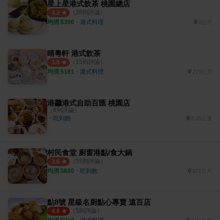
星上星港式飲茶 桃園總店
（
28
則評論）
4.2
均消 $
300
・
港式料理
0公尺
晴粵軒 港式飲茶
（
15
則評論）
3.9
均消 $
181
・
港式料理
279公尺
港龘港式自助百匯 桃園店
（
8
則評論）
・
吃到飽
2.15公里
村民食堂 廚窗港點/食大鍋
（
55
則評論）
3.6
均消 $
600
・
吃到飽
971公尺
點8號 星級名廚點心專賣 遠百店
（
5
則評論）
4.6