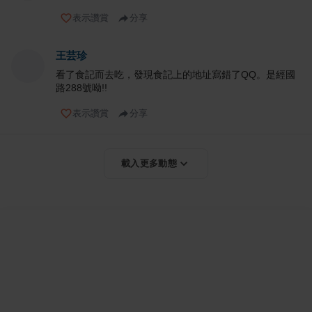
表示讚賞
分享
王芸珍
看了食記而去吃，發現食記上的地址寫錯了QQ。是經國
路288號呦!!
表示讚賞
分享
載入更多動態