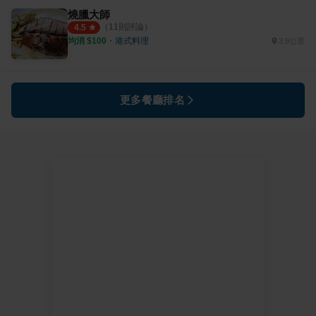
燒臘大師
（
11
則評論）
4.5
均消 $
100
・
港式料理
3.9公里
更多餐廳排名