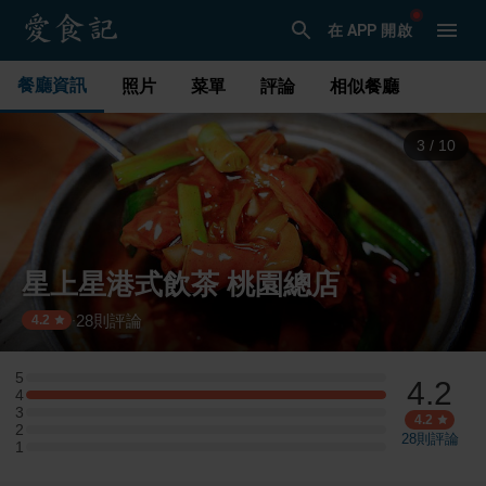
在 APP 開啟
餐廳資訊
照片
菜單
評論
相似餐廳
3
/
10
星上星港式飲茶 桃園總店
28
則評論
·
4.2
5
4.2
5 星：0 則評論
4
4 星：2 則評論
3
3 星：0 則評論
4.2
2
2 星：0 則評論
28
則評論
1
1 星：0 則評論