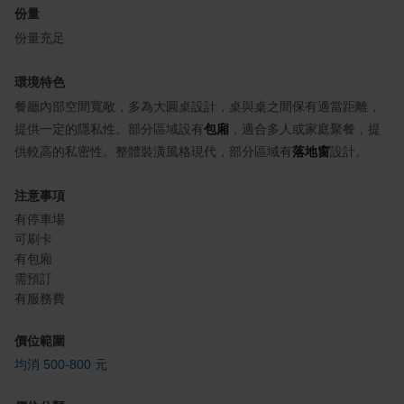
份量
份量充足
環境特色
餐廳內部空間寬敞，多為大圓桌設計，桌與桌之間保有適當距離，
提供一定的隱私性。部分區域設有
包廂
，適合多人或家庭聚餐，提
供較高的私密性。整體裝潢風格現代，部分區域有
落地窗
設計。
注意事項
有停車場
可刷卡
有包廂
需預訂
有服務費
價位範圍
均消 500-800 元