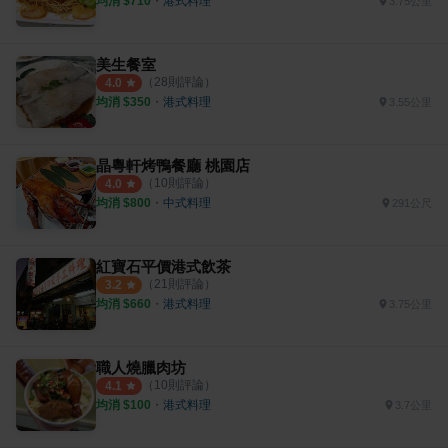
均消 $
710
・
港式料理
3.75公里
美生餐室
（
28
則評論）
4.0
均消 $
350
・
港式料理
3.55公里
晶粵軒烤鴨餐廳 桃園店
（
10
則評論）
4.0
均消 $
800
・
中式料理
291公尺
紅寶石平價港式飲茶
（
21
則評論）
3.2
均消 $
660
・
港式料理
3.75公里
職人燒臘肉坊
（
10
則評論）
4.1
均消 $
100
・
港式料理
3.7公里