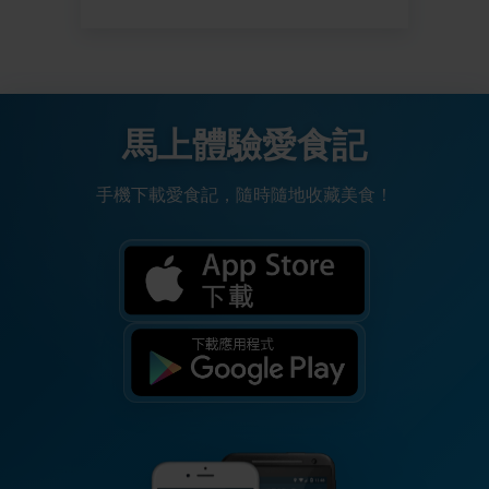
馬上體驗愛食記
手機下載愛食記，隨時隨地收藏美食！