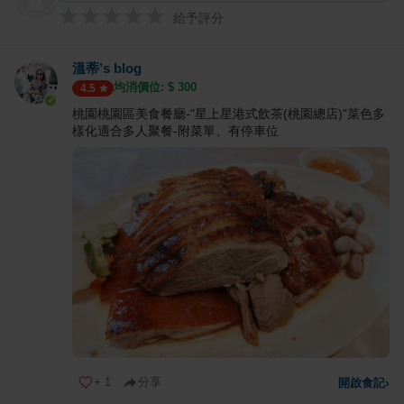
給予評分
溫蒂’s blog
均消價位: $
300
4.5
桃園桃園區美食餐廳-"星上星港式飲茶(桃園總店)"菜色多
樣化適合多人聚餐-附菜單、有停車位
+
1
分享
開啟食記
›