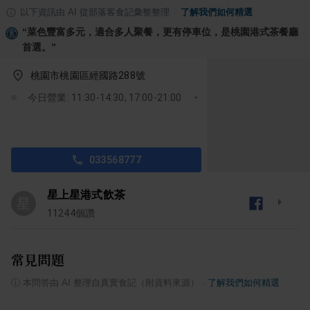
以下資訊由 AI 從部落客食記彙整整理
·
了解我們如何精選
“
菜色豐富多元，適合多人聚餐，更有停車位，是桃園港式茶餐廳
首選。
”
桃園市桃園區經國路288號
今日營業: 11:30-14:30, 17:00-21:00
033568777
星上星港式飲茶
星
11244
個讚
常見問題
ⓘ
本問答由 AI 整理自真實食記（附資料來源）
·
了解我們如何精選