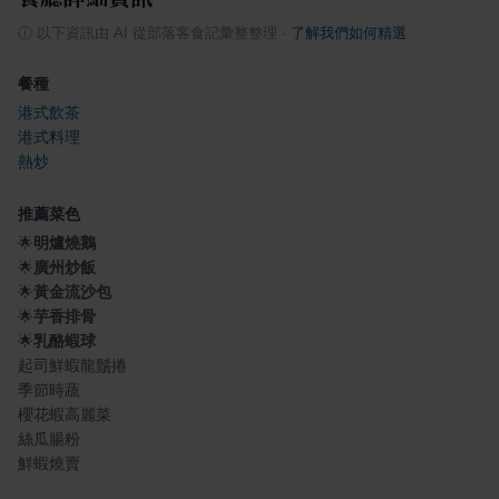
ⓘ
以下資訊由 AI 從部落客食記彙整整理
·
了解我們如何精選
餐種
港式飲茶
港式料理
熱炒
推薦菜色
🌟
明爐燒鵝
🌟
廣州炒飯
🌟
黃金流沙包
🌟
芋香排骨
🌟
乳酪蝦球
起司鮮蝦龍鬚捲
季節時蔬
櫻花蝦高麗菜
絲瓜腸粉
鮮蝦燒賣