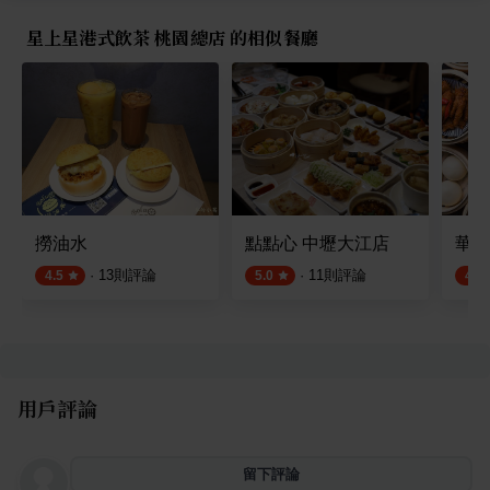
星上星港式飲茶 桃園總店 的相似餐廳
撈油水
點點心 中壢大江店
華漾
·
13
則評論
·
11
則評論
4.5
5.0
4.5
用戶評論
留下評論