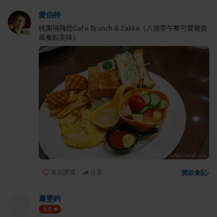
愛伯特
桃園飛飛想Caf’e Brunch & Zakka（八德早午餐可愛雜貨
風餐點美味）
表示讚賞
分享
開啟食記
›
蕭雯鈞
5.0