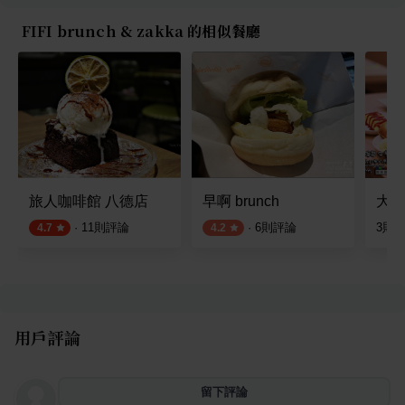
FIFI brunch & zakka 的相似餐廳
旅人咖啡館 八德店
早啊 brunch
大成
·
11
則評論
·
6
則評論
3
則
4.7
4.2
用戶評論
留下評論