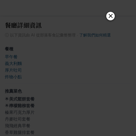
餐廳詳細資訊
ⓘ
以下資訊由 AI 從部落客食記彙整整理
·
了解我們如何精選
餐種
早午餐
義大利麵
厚片吐司
炸物小點
推薦菜色
🌟
美式鬆餅套餐
🌟
檸檬雞柳套餐
榛果巧克力厚片
丹麥吐司套餐
飛飛經典早餐
香草雞腿排套餐