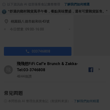
以下資訊由 AI 從部落客食記彙整整理
·
了解我們如何精選
“
舒適的鄉村雜貨風早午餐，餐點美味豐盛，還有可愛雜貨販售。
”
桃園縣八德市銀和街43號
今日營業: 09:00-16:00
033746808
飛飛想FiFi Caf'e Brunch & Zakka-
飛
Tel:03-3746808
4844
個讚
常見問題
ⓘ
本問答由 AI 整理自真實食記（附資料來源）
·
了解我們如何精選