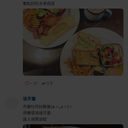
餐點好吃水果很甜
+
10
分享
張芳馨
丹麥吐司好酥脆(๑＞ڡ＜)☆
用餐環境很可愛
讓人感覺放鬆