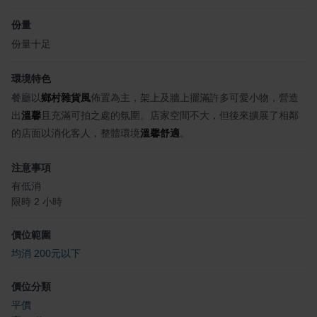
份量
份量十足
環境特色
餐廳以
鄉村雜貨風
佈置為主，架上及牆上擺滿許多可愛小物，營造
出
溫馨
且充滿可拍之處的氛圍。店家空間不大，但後來擴展了相鄰
的店面以消化客人，整體環境
溫馨舒適
。
注意事項
有低消
限時 2 小時
價位範圍
均消 200元以下
價位分類
平價