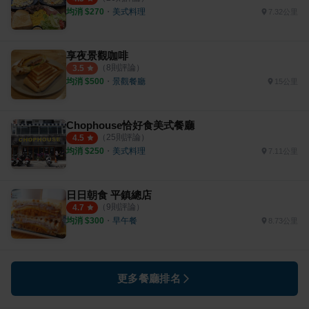
均消 $
270
・
美式料理
7.32公里
享夜景觀咖啡
（
8
則評論）
3.5
均消 $
500
・
景觀餐廳
15公里
Chophouse恰好食美式餐廳
（
25
則評論）
4.5
均消 $
250
・
美式料理
7.11公里
日日朝食 平鎮總店
（
9
則評論）
4.7
均消 $
300
・
早午餐
8.73公里
更多餐廳排名