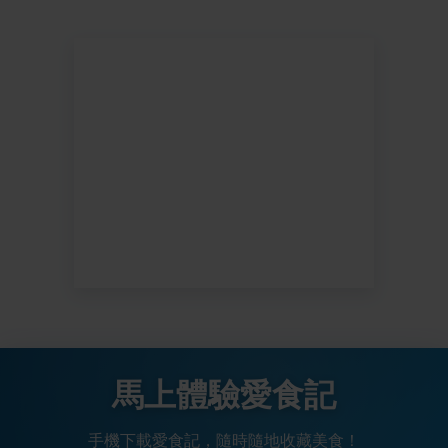
馬上體驗愛食記
手機下載愛食記，隨時隨地收藏美食！