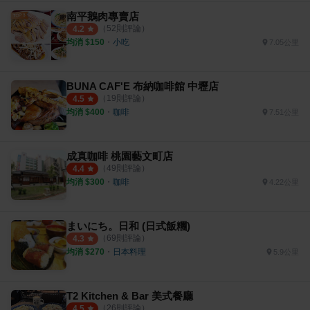
南平鵝肉專賣店
（
52
則評論）
4.2
均消 $
150
・
小吃
7.05公里
BUNA CAF'E 布納咖啡館 中壢店
（
19
則評論）
4.5
均消 $
400
・
咖啡
7.51公里
成真咖啡 桃園藝文町店
（
49
則評論）
4.4
均消 $
300
・
咖啡
4.22公里
まいにち。日和 (日式飯糰)
（
69
則評論）
4.3
均消 $
270
・
日本料理
5.9公里
T2 Kitchen & Bar 美式餐廳
（
26
則評論）
4.5