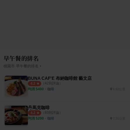
早午餐的排名
›
桃園市
早午餐
的排名
BUNA CAF'E 布納咖啡館 藝文店
（
42
則評論）
4.2
均消 $
400
・
咖啡
6.62公里
丹馬克咖啡
（
83
則評論）
4.2
均消 $
200
・
咖啡
7.31公里