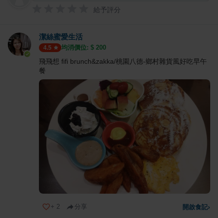
給予評分
潔絲蜜愛生活
均消價位: $
200
4.5
飛飛想 fifi brunch&zakka/桃園八德-鄉村雜貨風好吃早午
餐
+
2
分享
開啟食記
›