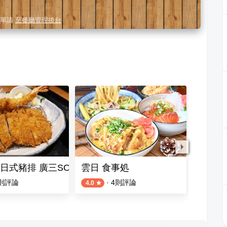
單請
至餐廳管理後台
日式豬排 廣三SOGO店
雲日 食事処
銀座杏
則評論
·
4
則評論
4.0
4.8