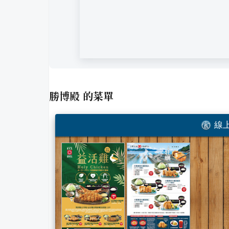
勝博殿
的菜單
線上