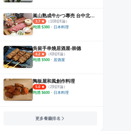
嵐山熟成牛かつ專売 台中北屯店
（
10
則評論）
3.7
均消 $
380
・
日本料理
吳留手串燒居酒屋-崇德
（
6
則評論）
4.2
均消 $
500
・
居酒屋
陶板屋和風創作料理
（
2
則評論）
5.0
均消 $
600
・
日本料理
子日式豬排 台中秀泰店
赤鬼炙燒牛排 崇德店
靜岡
·
4
則評論
·
10
則評論
5.0
4.2
更多餐廳排名