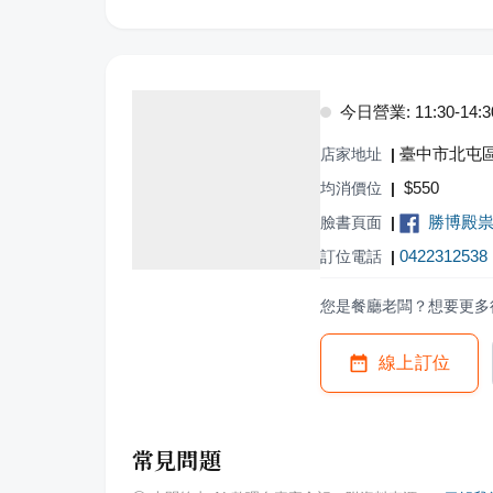
今日營業: 11:30-14:30,
臺中市北屯區
店家地址
|
$
550
均消價位
|
勝博殿
臉書頁面
|
0422312538
訂位電話
|
您是餐廳老闆？想要更多
線上訂位
常見問題