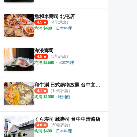
魚和米壽司 北屯店
（
4
則評論）
4.5
均消 $
400
・
日本料理
海浪壽司
（
3
則評論）
4.5
均消 $
1680
・
日本料理
和牛涮 日式鍋物放題 台中文心崇德店
（
19
則評論）
4.1
均消 $
1000
・
吃到飽
くら寿司 藏壽司 台中中清路店
（
30
則評論）
4.0
均消 $
400
・
日本料理