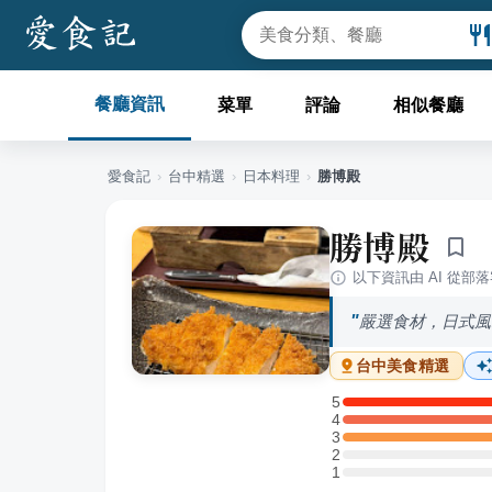
餐廳資訊
菜單
評論
相似餐廳
愛食記
›
台中
精選
›
日本料理
›
勝博殿
勝博殿
以下資訊由 AI 從部
嚴選食材，日式風
台中
美食精選
5
5 星：1 則評論
4
4 星：1 則評論
3
3 星：1 則評論
2
2 星：0 則評論
1
1 星：0 則評論