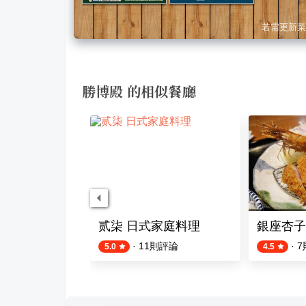
若需更新菜
勝博殿 的相似餐廳
贰柒 日式家庭料理
銀座杏子
·
11
則評論
·
7
5.0
4.5