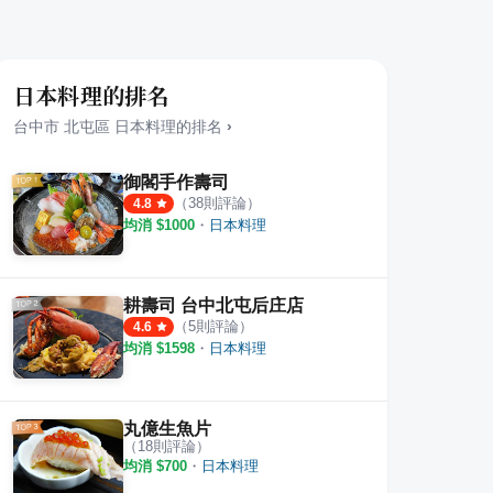
日本料理的排名
台中市
北屯區
日本料理
的排名
›
御閣手作壽司
（
38
則評論）
4.8
均消 $
1000
・
日本料理
耕壽司 台中北屯后庄店
（
5
則評論）
4.6
均消 $
1598
・
日本料理
丸億生魚片
（
18
則評論）
均消 $
700
・
日本料理