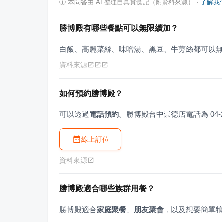
ⓘ
本問答由 AI 整理自真實食記（附資料來源）
·
了解我
勝博殿有哪些餐點可以無限續加？
白飯、高麗菜絲、味噌湯、黑豆、牛蒡絲都可以
資料來源
如何預約勝博殿？
可以透過
電話預約
。勝博殿台中崇德店電話為 04-22
線上訂位
資料來源
勝博殿適合哪些族群用餐？
勝博殿適合
家庭聚餐
、
朋友聚會
，以及想要簡單