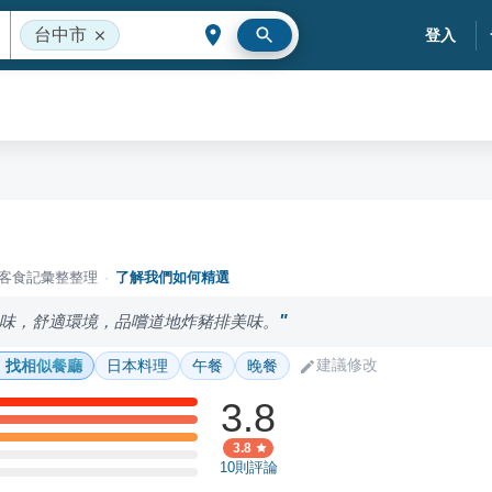
台中市
登入
落客食記彙整整理
·
了解我們如何精選
味，舒適環境，品嚐道地炸豬排美味。
建議修改
找相似餐廳
日本料理
午餐
晚餐
3.8
3.8
10
則評論