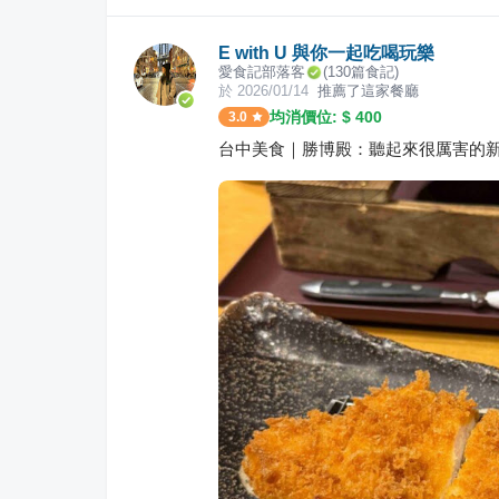
E with U 與你一起吃喝玩樂
愛食記部落客
(
130
篇食記)
於
2026/01/14
推薦了這家餐廳
均消價位: $
400
3.0
台中美食｜勝博殿：聽起來很厲害的