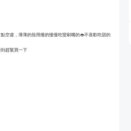
點空虛，薄薄的殼用撥的慢慢吃蠻刷嘴的👄不喜歡吃甜的
碰到趕緊買一下