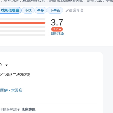
，現桿現煎，鹹甜兩種口味，銅板價就能品嚐美味，是高人氣下午
建議修改
找相似餐廳
小吃
午餐
下午茶
3.7
3.7
18
則評論
0
仁和路二段252號
匪餅 - 大溪店
行銷服務請至
店家專區