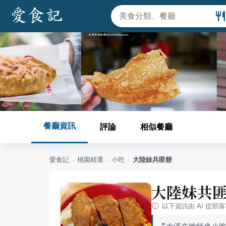
餐廳資訊
評論
相似餐廳
愛食記
›
桃園
精選
›
小吃
›
大陸妹共匪餅
大陸妹共
以下資訊由 AI 從部