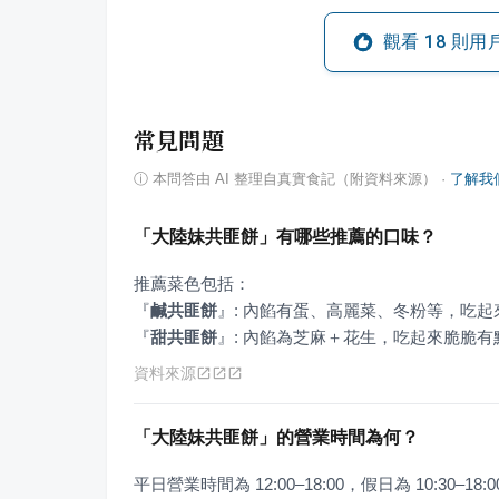
觀看
18
則用
常見問題
ⓘ
本問答由 AI 整理自真實食記（附資料來源）
·
了解我
「大陸妹共匪餅」有哪些推薦的口味？
『
鹹共匪餅
』
『
甜共匪餅
』
: 內餡為芝麻＋花生，吃起來脆脆
資料來源
「大陸妹共匪餅」的營業時間為何？
平日營業時間為 12:00–18:00，假日為 10:3