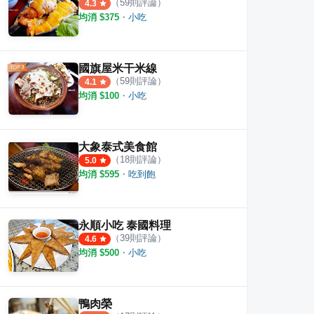
（
59
則評論）
4.3
均消 $
375
・
小吃
國旗屋米干米線
（
59
則評論）
4.1
均消 $
100
・
小吃
大象泰式美食館
（
18
則評論）
5.0
均消 $
595
・
吃到飽
大溪港式點心
健民
·
7
則評論
·
11
則評論
3.0
3.9
永順小吃 泰國料理
（
39
則評論）
4.6
均消 $
500
・
小吃
鴨肉榮