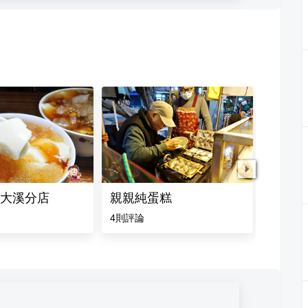
大溪分店
親親純蛋糕
蔥抓餅
4
則評論
3.5