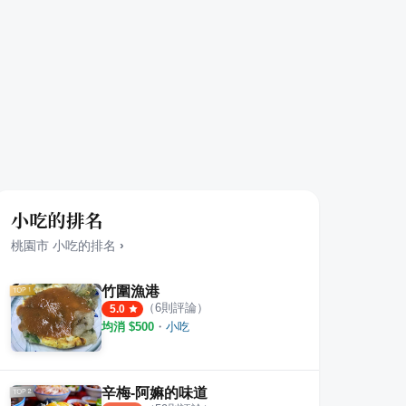
小吃的排名
桃園市
小吃
的排名
›
竹圍漁港
（
6
則評論）
5.0
均消 $
500
・
小吃
辛梅-阿嫲的味道