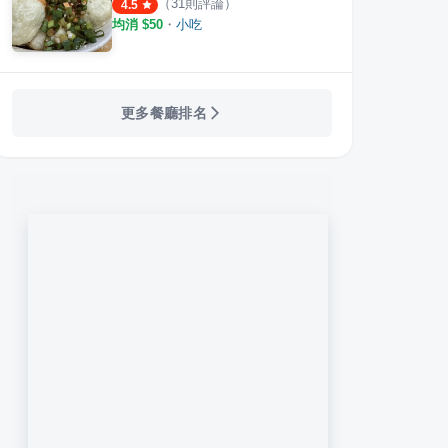
（
31
則評論）
4.5
均消 $
50
・
小吃
更多餐廳排名