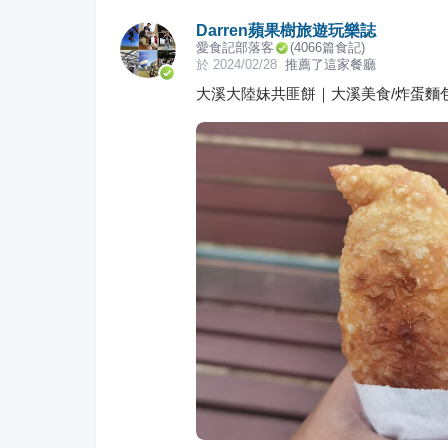
Darren蘋果樹旅遊玩樂誌
愛食記部落客
(
4066
篇食記)
於
2024/02/28
推薦了這家餐廳
大溪大陸妹共匪餅｜大溪美食/炸蛋麵包