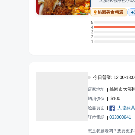
大溪在地特色小吃
桃園
美食精選
5
5 星：0 則評論
4
4 星：3 則評論
3
3 星：0 則評論
2
2 星：0 則評論
1
1 星：0 則評論
今日營業: 12:00-18:0
桃園市大溪區
店家地址
|
$
100
均消價位
|
大陸妹共
臉書頁面
|
033900841
訂位電話
|
您是餐廳老闆？想要更多