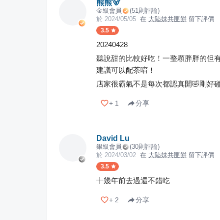
熊熊🐻
金級會員
(
51
則評論)
於
2024/05/05
在
大陸妹共匪餅
留下評價
3.5
20240428
聽說甜的比較好吃！一整顆胖胖的但有
建議可以配茶唷！
店家很霸氣不是每次都認真開🤣剛好
+
1
分享
David Lu
銀級會員
(
30
則評論)
於
2024/03/02
在
大陸妹共匪餅
留下評價
3.5
十幾年前去過還不錯吃
+
2
分享