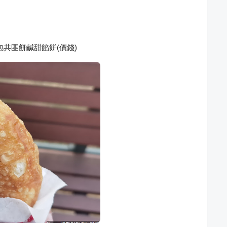
共匪餅鹹甜餡餅(價錢)