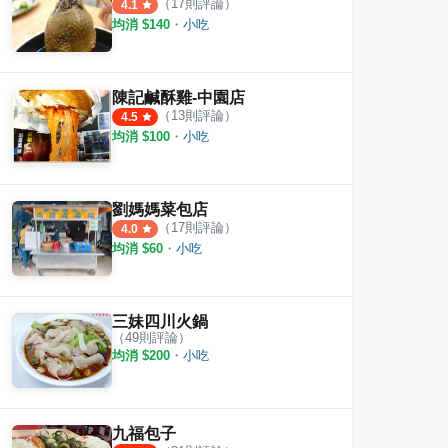
（
17
則評論）
4.1
均消 $
140
・
小吃
陳記鹹酥雞-中園店
（
13
則評論）
4.5
均消 $
100
・
小吃
劉媽媽菜包店
（
17
則評論）
4.0
均消 $
60
・
小吃
三妹四川火鍋
（
49
則評論）
均消 $
200
・
小吃
九福包子