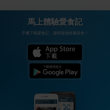
馬上體驗愛食記
手機下載愛食記，隨時隨地收藏美食！