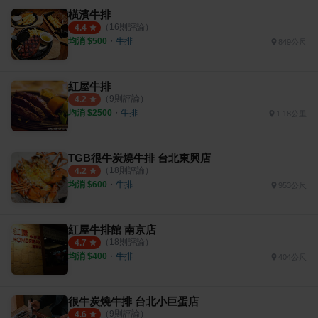
橫濱牛排
（
16
則評論）
4.4
均消 $
500
・
牛排
849公尺
紅屋牛排
（
9
則評論）
4.2
均消 $
2500
・
牛排
1.18公里
TGB很牛炭燒牛排 台北東興店
（
18
則評論）
4.2
均消 $
600
・
牛排
953公尺
紅屋牛排館 南京店
（
18
則評論）
4.7
均消 $
400
・
牛排
404公尺
很牛炭燒牛排 台北小巨蛋店
（
9
則評論）
4.6