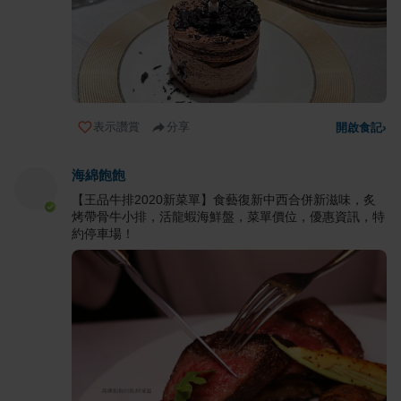
表示讚賞
分享
開啟食記
›
海綿飽飽
【王品牛排2020新菜單】食藝復新中西合併新滋味，炙
烤帶骨牛小排，活龍蝦海鮮盤，菜單價位，優惠資訊，特
約停車場！