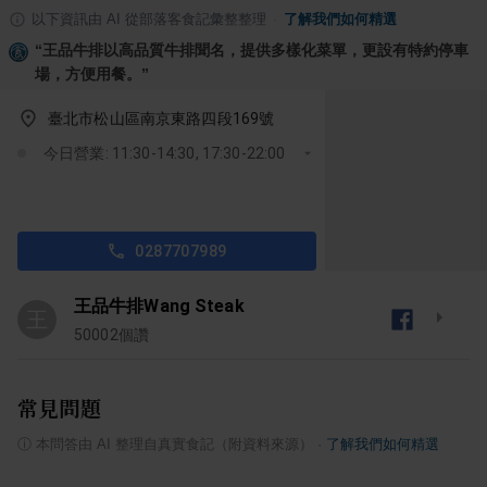
以下資訊由 AI 從部落客食記彙整整理
·
了解我們如何精選
“
王品牛排以高品質牛排聞名，提供多樣化菜單，更設有特約停車
場，方便用餐。
”
臺北市松山區南京東路四段169號
今日營業: 11:30-14:30, 17:30-22:00
0287707989
王品牛排Wang Steak
王
50002
個讚
常見問題
ⓘ
本問答由 AI 整理自真實食記（附資料來源）
·
了解我們如何精選