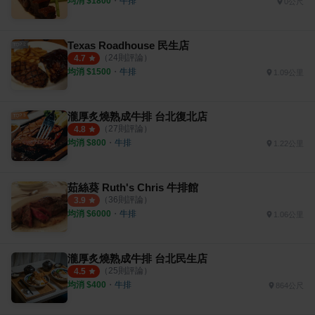
均消 $
1800
・
牛排
0公尺
Texas Roadhouse 民生店
（
24
則評論）
4.7
均消 $
1500
・
牛排
1.09公里
瀧厚炙燒熟成牛排 台北復北店
（
27
則評論）
4.8
均消 $
800
・
牛排
1.22公里
茹絲葵 Ruth's Chris 牛排館
（
36
則評論）
3.9
均消 $
6000
・
牛排
1.06公里
瀧厚炙燒熟成牛排 台北民生店
（
25
則評論）
4.5
均消 $
400
・
牛排
864公尺