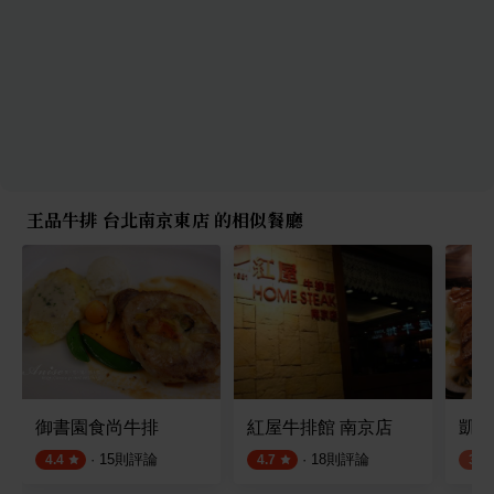
王品牛排 台北南京東店 的相似餐廳
御書園食尚牛排
紅屋牛排館 南京店
凱薩
·
15
則評論
·
18
則評論
4.4
4.7
3.8