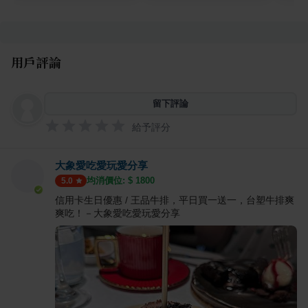
用戶評論
留下評論
給予評分
大象愛吃愛玩愛分享
均消價位: $
1800
5.0
信用卡生日優惠 / 王品牛排，平日買一送一，台塑牛排爽
爽吃！－大象愛吃愛玩愛分享