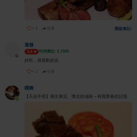
+
1
分享
開啟食記
›
葛爺
均消價位: $
1500
5.0
好吃，很喜歡的店
+
1
分享
噗舞
【王品牛排】南京東店。懷念的滋味～有我青春的記憶