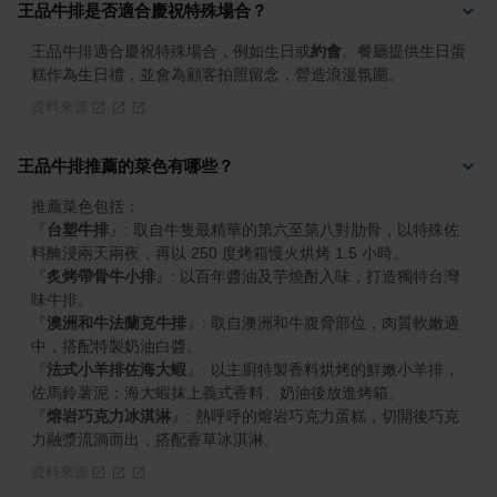
王品牛排是否適合慶祝特殊場合？
王品牛排適合慶祝特殊場合，例如生日或
約會
。餐廳提供生日蛋
糕作為生日禮，並會為顧客拍照留念，營造浪漫氛圍。
資料來源
王品牛排推薦的菜色有哪些？
『
台塑牛排
』
: 取自牛隻最精華的第六至第八對肋骨，以特殊佐
『
炙烤帶骨牛小排
』
: 以百年醬油及芋燒酎入味，打造獨特台灣
『
澳洲和牛法蘭克牛排
』
: 取自澳洲和牛腹脅部位，肉質軟嫩適
『
法式小羊排佐海大蝦
』
: 以主廚特製香料烘烤的鮮嫩小羊排，
『
熔岩巧克力冰淇淋
』
: 熱呼呼的熔岩巧克力蛋糕，切開後巧克
力融漿流淌而出，搭配香草冰淇淋。
資料來源