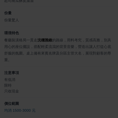
起司南瓜酥皮濃湯
份量
份量驚人
環境特色
餐廳裝潢格局一貫走
沈穩雅緻
的路線，用料考究，質感高雅，別具
用心的座位擺設，搭配輕柔流瀉的背景音樂，營造出讓人打從心底
舒服的氛圍。桌上備有來賓名牌及分區主管大名，展現對顧客的尊
重。
注意事項
有低消
限時
只收現金
價位範圍
均消 1500-3000 元