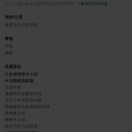
ⓘ
以下資訊由 AI 從部落客食記彙整整理
·
了解我們如何精選
地標/交通
捷運台北小巨蛋站
餐種
牛排
海鮮
推薦菜色
🌟
炙烤帶骨牛小排
🌟
活龍蝦海鮮盤
台塑牛排
澳洲和牛法蘭克牛排
法式小羊排佐海大蝦
美國嚴選安格斯肋眼牛排
香烤豬大排
酥烤牛小排
熔岩巧克力冰淇淋