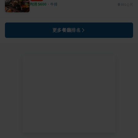
均消 $
600
・
牛排
891公尺
更多餐廳排名