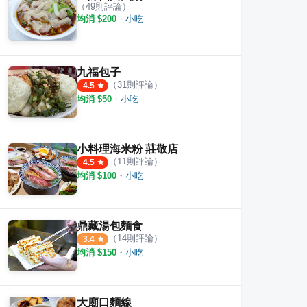
（
49
則評論）
均消 $
200
・
小吃
骨酥
吳記排骨酥
金園
九福包子
（
31
則評論）
·
8
則評論
4.5
·
6
則評論
6
則評
4.0
均消 $
50
・
小吃
小料理海米粉 莊敬店
（
11
則評論）
4.5
均消 $
100
・
小吃
鼎藏湯包麵食
（
14
則評論）
3.4
均消 $
150
・
小吃
大廟口麵線