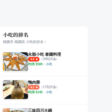
小吃的排名
桃園市
桃園區
小吃
的排名
›
永順小吃 泰國料理
（
39
則評論）
4.6
均消 $
500
・
小吃
鴨肉榮
（
17
則評論）
4.1
均消 $
140
・
小吃
三妹四川火鍋