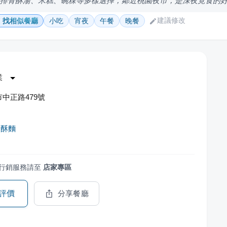
供排骨酥湯、米糕、碗粿等多樣選擇，鄰近桃園夜市，是深夜覓食的
建議修改
找相似餐廳
小吃
宵夜
午餐
晚餐
業
中正路479號
骨酥麵
行銷服務請至
店家專區
評價
分享餐廳