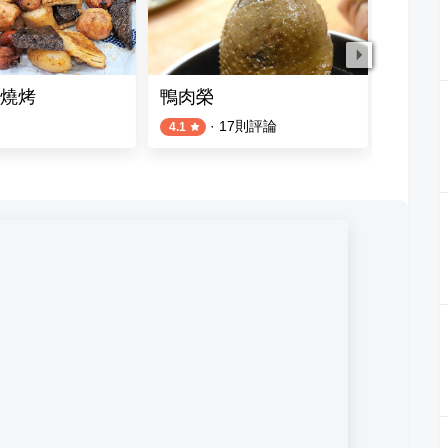
燒烤
鴨肉榮
瑞記排
·
17
則評論
4.1
3.5