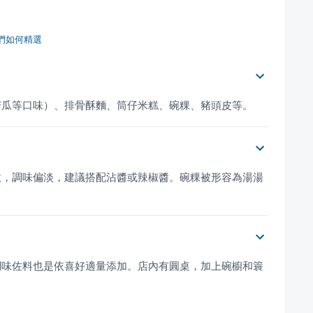
們如何精選
苦瓜等口味）、排骨酥麵、筒仔米糕、碗粿、豬頭皮等。
軟，調味偏淡，建議搭配沾醬或辣椒醬。碗粿被形容為湯湯
。
調味佐料也是依喜好適量添加。店內有圓桌，加上碗櫥和簑