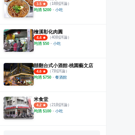
（
18
則評論）
3.5
均消 $
200
・
小吃
檜溪彰化肉圓
（
40
則評論）
4.4
均消 $
50
・
小吃
囍翻台式小酒館-桃園藝文店
（
7
則評論）
4.6
均消 $
750
・
餐酒館
米食堂
（
21
則評論）
4.2
均消 $
100
・
小吃