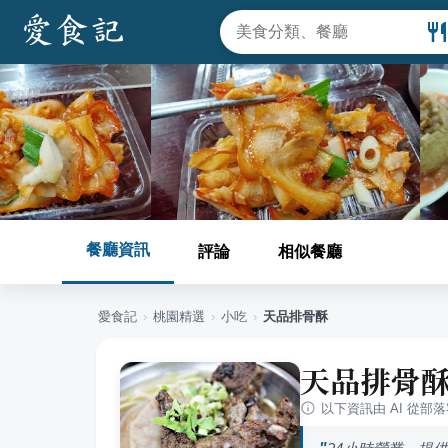
餐廳資訊
評論
相似餐廳
愛食記
›
桃園
精選
›
小吃
›
天品排骨酥
天品排骨
以下資訊由 AI 從部