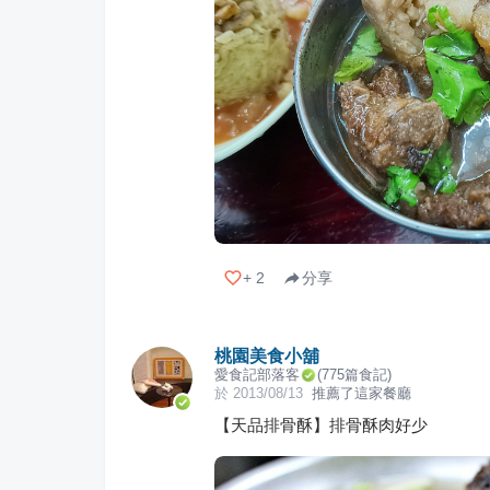
+
2
分享
桃園美食小舖
愛食記部落客
(
775
篇食記)
於
2013/08/13
推薦了這家餐廳
【天品排骨酥】排骨酥肉好少