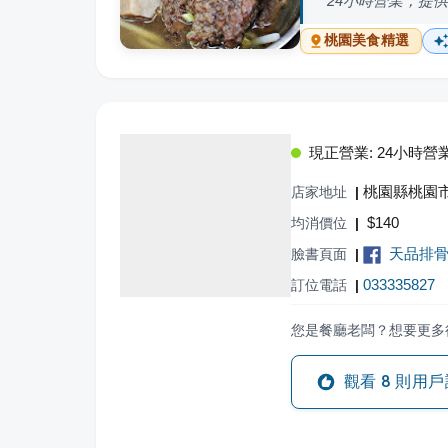
24小時營業，提
桃園
美食精選
現正營業: 24小時營
桃園縣桃園市
店家地址
|
$
140
均消價位
|
天品排
臉書頁面
|
033335827
訂位電話
|
您是餐廳老闆？想要更多
觀看
8
則用戶