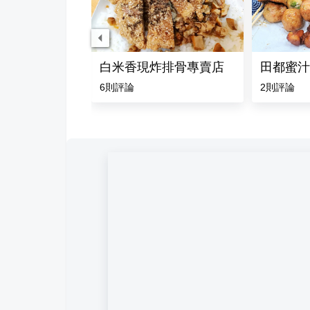
白米香現炸排骨專賣店
田都蜜汁
6
則評論
2
則評論