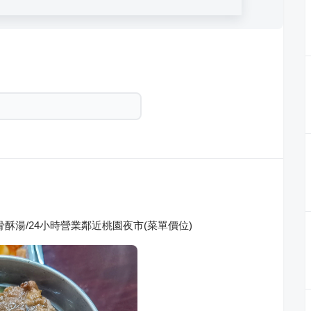
酥湯/24小時營業鄰近桃園夜市(菜單價位)