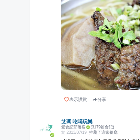
表示讚賞
分享
艾瑪 吃喝玩樂
愛食記部落客
(
3179
篇食記)
於
2013/07/19
推薦了這家餐廳