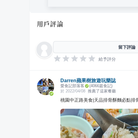
用戶評論
留下評論
給予評分
Darren蘋果樹旅遊玩樂誌
愛食記部落客
(
4066
篇食記)
於
2022/04/08
推薦了這家餐廳
桃園中正路美食|天品排骨酥麵必點排骨