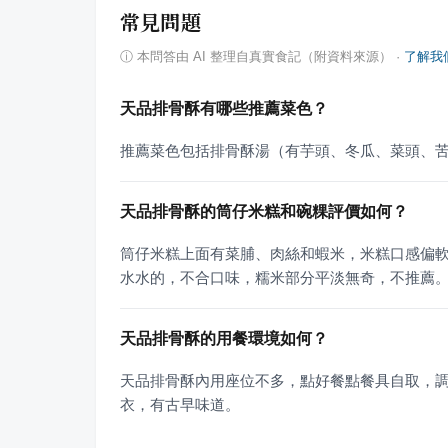
常見問題
ⓘ
本問答由 AI 整理自真實食記（附資料來源）
·
了解我
天品排骨酥有哪些推薦菜色？
推薦菜色包括排骨酥湯（有芋頭、冬瓜、菜頭、
天品排骨酥的筒仔米糕和碗粿評價如何？
筒仔米糕上面有菜脯、肉絲和蝦米，米糕口感偏
水水的，不合口味，糯米部分平淡無奇，不推薦
天品排骨酥的用餐環境如何？
天品排骨酥內用座位不多，點好餐點餐具自取，
衣，有古早味道。