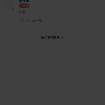
廖羚佑
4.0
好吃
+
4
分享
載入更多動態