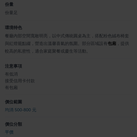
份量
份量足
環境特色
餐廳內部空間寬敞明亮，以中式傳統圓桌為主，搭配粉色絨布椅套
與紅燈籠點綴，營造出溫馨喜氣的氛圍。部分區域設有
包廂
，提供
較高的私密性，適合家庭聚餐或慶生等活動。
注意事項
有低消
接受信用卡付款
有包廂
價位範圍
均消 500-800 元
價位分類
平價