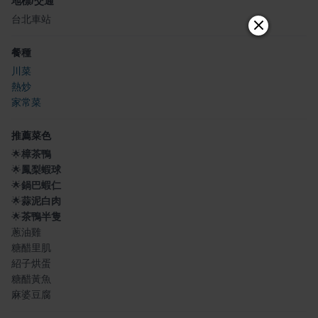
地標/交通
台北車站
餐種
川菜
熱炒
家常菜
推薦菜色
🌟
樟茶鴨
🌟
鳳梨蝦球
🌟
鍋巴蝦仁
🌟
蒜泥白肉
🌟
茶鴨半隻
蔥油雞
糖醋里肌
紹子烘蛋
糖醋黃魚
麻婆豆腐