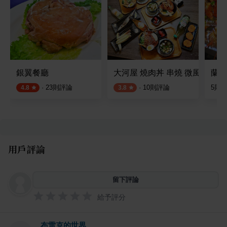
銀翼餐廳
大河屋 燒肉丼 串燒 微風北車店
蘭庭
·
23
則評論
·
10
則評論
5
則
4.8
3.8
用戶評論
留下評論
給予評分
布雷克的世界