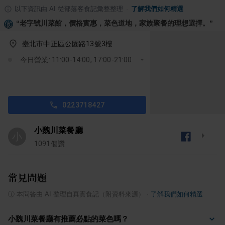
以下資訊由 AI 從部落客食記彙整整理
·
了解我們如何精選
“
老字號川菜館，價格實惠，菜色道地，家族聚餐的理想選擇。
”
臺北市中正區公園路13號3樓
今日營業: 11:00-14:00, 17:00-21:00
0223718427
小魏川菜餐廳
小
1091
個讚
常見問題
ⓘ
本問答由 AI 整理自真實食記（附資料來源）
·
了解我們如何精選
小魏川菜餐廳有推薦必點的菜色嗎？