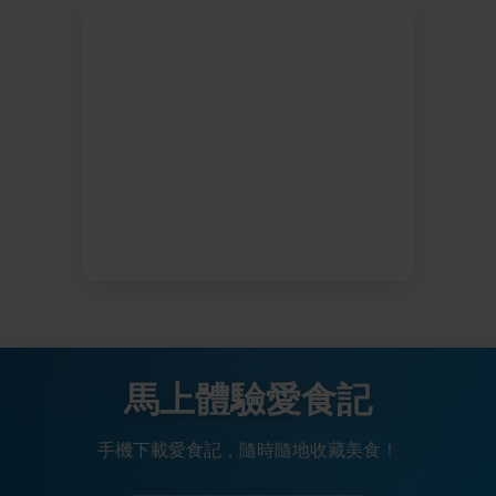
馬上體驗愛食記
手機下載愛食記，隨時隨地收藏美食！