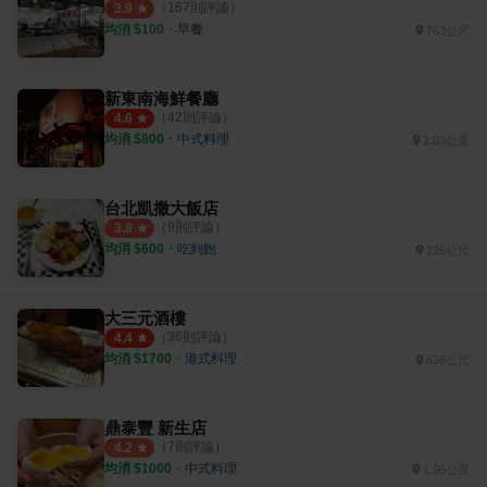
（
167
則評論）
3.9
均消 $
100
・
早餐
763公尺
新東南海鮮餐廳
（
42
則評論）
4.6
均消 $
800
・
中式料理
2.03公里
台北凱撒大飯店
（
9
則評論）
3.8
均消 $
600
・
吃到飽
126公尺
大三元酒樓
（
36
則評論）
4.4
均消 $
1700
・
港式料理
638公尺
鼎泰豐 新生店
（
7
則評論）
4.2
均消 $
1000
・
中式料理
1.96公里