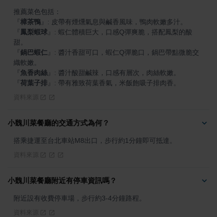
『
樟茶鴨
』
『
鳳梨蝦球
』
: 蝦仁體積巨大，口感Q彈爽脆，搭配鳳梨的酸
『
鍋巴蝦仁
』
: 醬汁香甜可口，蝦仁Q彈脆口，鍋巴帶點微脆交
『
魚香肉絲
』
『
荷葉子排
』
: 帶有雅致荷葉香氣，米飯飽吸子排肉香。
資料來源
小魏川菜餐廳的交通方式為何？
搭乘捷運至台北車站M8出口，步行約1分鐘即可抵達。
資料來源
小魏川菜餐廳附近有停車資訊嗎？
附近設有收費停車場，步行約3-4分鐘路程。
資料來源