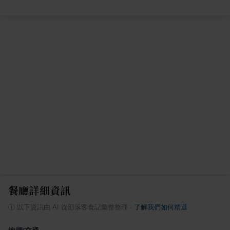
餐廳詳細資訊
ⓘ
以下資訊由 AI 從部落客食記彙整整理
·
了解我們如何精選