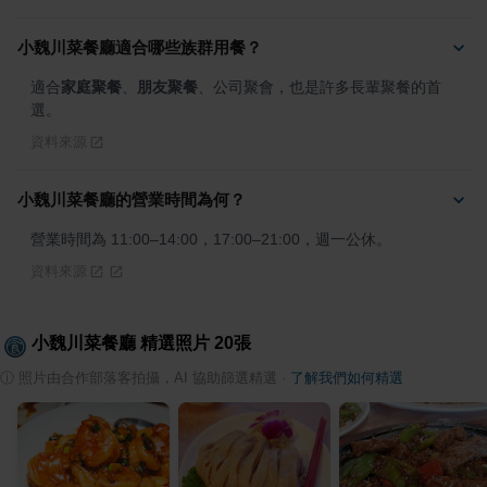
小魏川菜餐廳適合哪些族群用餐？
適合
家庭聚餐
、
朋友聚餐
、公司聚會，也是許多長輩聚餐的首
選。
資料來源
小魏川菜餐廳的營業時間為何？
營業時間為 11:00–14:00，17:00–21:00，週一公休。
資料來源
小魏川菜餐廳
精選照片
20
張
ⓘ
照片由合作部落客拍攝，AI 協助篩選精選
·
了解我們如何精選