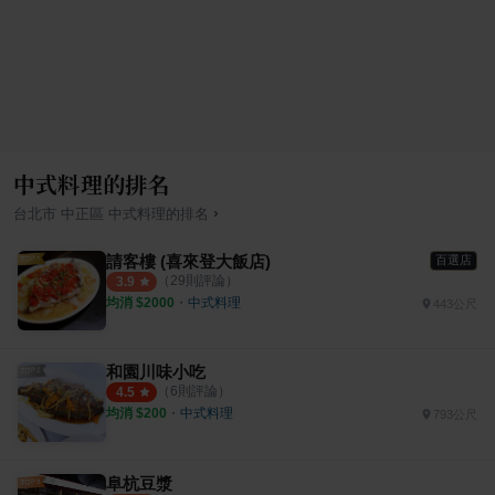
中式料理的排名
›
台北市
中正區
中式料理
的排名
請客樓 (喜來登大飯店)
百選店
（
29
則評論）
3.9
均消 $
2000
・
中式料理
443公尺
和園川味小吃
（
6
則評論）
4.5
均消 $
200
・
中式料理
793公尺
阜杭豆漿