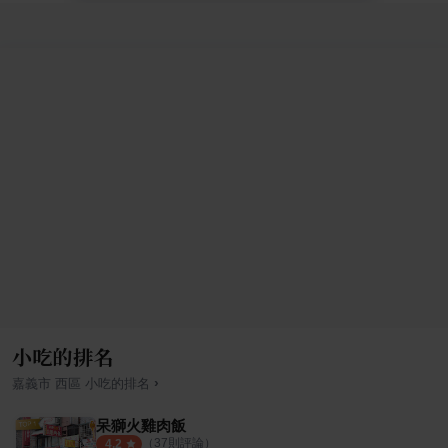
小吃的排名
›
嘉義市
西區
小吃
的排名
呆獅火雞肉飯
（
37
則評論）
4.2