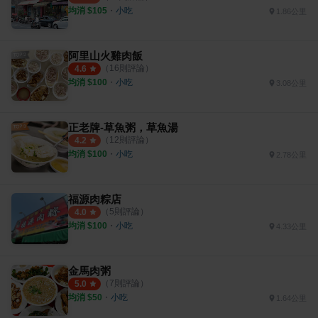
均消 $
105
・
小吃
1.86公里
阿里山火雞肉飯
（
16
則評論）
4.6
均消 $
100
・
小吃
3.08公里
正老牌-草魚粥，草魚湯
（
12
則評論）
4.2
均消 $
100
・
小吃
2.78公里
福源肉粽店
（
5
則評論）
4.0
均消 $
100
・
小吃
4.33公里
金馬肉粥
（
7
則評論）
5.0
均消 $
50
・
小吃
1.64公里