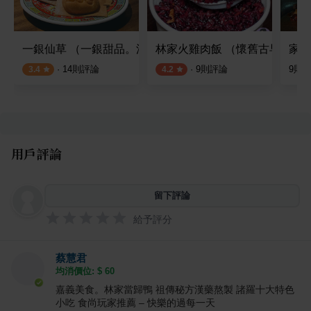
一銀仙草 （一銀甜品。油頭雞蛋糕。品花豆花）
林家火雞肉飯 （懷舊古早味麻
家鄉
·
14
則評論
·
9
則評論
9
則
3.4
4.2
用戶評論
留下評論
給予評分
蔡慧君
均消價位: $
60
嘉義美食。林家當歸鴨 祖傳秘方漢藥熬製 諸羅十大特色
小吃 食尚玩家推薦 – 快樂的過每一天