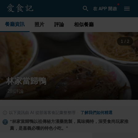
在 APP 開啟
餐廳資訊
照片
評論
相似餐廳
1
/
2
林家當歸鴨
2
則評論
·
以下資訊由 AI 從部落客食記彙整整理
·
了解我們如何精選
“
林家當歸鴨以祖傳秘方漢藥熬製，風味獨特，深受食尚玩家推
薦，是嘉義必嚐的特色小吃。
”