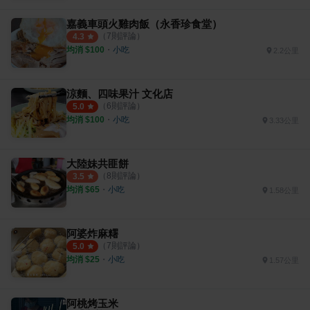
嘉義車頭火雞肉飯（永香珍食堂）
（
7
則評論）
4.3
均消 $
100
・
小吃
2.2公里
涼麵、四味果汁 文化店
（
6
則評論）
5.0
均消 $
100
・
小吃
3.33公里
大陸妹共匪餅
（
8
則評論）
3.5
均消 $
65
・
小吃
1.58公里
阿婆炸麻糬
（
7
則評論）
5.0
均消 $
25
・
小吃
1.57公里
阿桃烤玉米