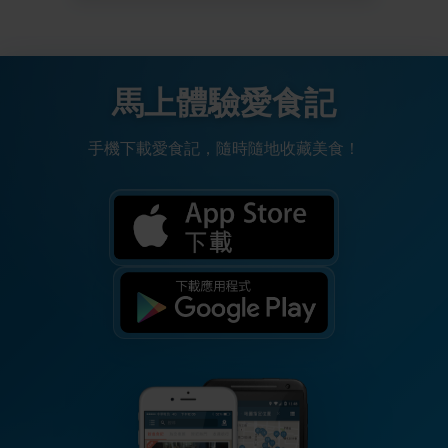
馬上體驗愛食記
手機下載愛食記，隨時隨地收藏美食！