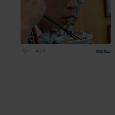
+
1
分享
開啟食記
›