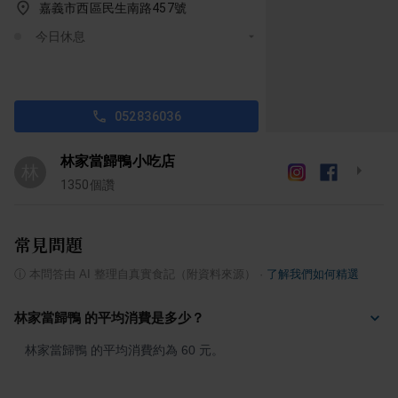
嘉義市西區民生南路457號
今日休息
052836036
林家當歸鴨小吃店
林
1350
個讚
常見問題
ⓘ
本問答由 AI 整理自真實食記（附資料來源）
·
了解我們如何精選
林家當歸鴨 的平均消費是多少？
林家當歸鴨 的平均消費約為 60 元。