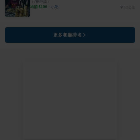
（
7
則評論）
均消 $
100
・
小吃
3.2公里
更多餐廳排名