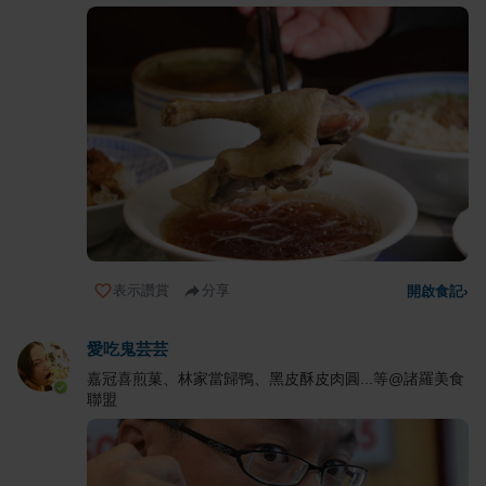
表示讚賞
分享
開啟食記
›
愛吃鬼芸芸
嘉冠喜煎菓、林家當歸鴨、黑皮酥皮肉圓...等@諸羅美食
聯盟