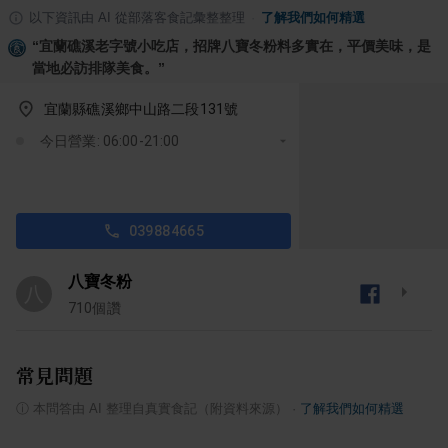
以下資訊由 AI 從部落客食記彙整整理
·
了解我們如何精選
“
宜蘭礁溪老字號小吃店，招牌八寶冬粉料多實在，平價美味，是
當地必訪排隊美食。
”
宜蘭縣礁溪鄉中山路二段131號
今日營業: 06:00-21:00
039884665
八寶冬粉
八
710
個讚
常見問題
ⓘ
本問答由 AI 整理自真實食記（附資料來源）
·
了解我們如何精選