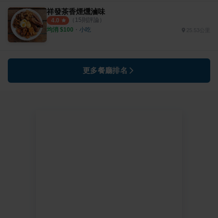
祥發茶香煙燻滷味
（
15
則評論）
4.0
均消 $
100
・
小吃
25.53公里
更多餐廳排名