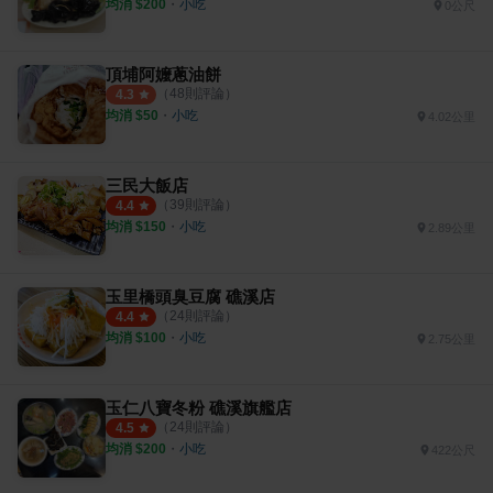
均消 $
200
・
小吃
0公尺
頂埔阿嬤蔥油餅
（
48
則評論）
4.3
均消 $
50
・
小吃
4.02公里
三民大飯店
（
39
則評論）
4.4
均消 $
150
・
小吃
2.89公里
玉里橋頭臭豆腐 礁溪店
（
24
則評論）
4.4
均消 $
100
・
小吃
2.75公里
玉仁八寶冬粉 礁溪旗艦店
（
24
則評論）
4.5
均消 $
200
・
小吃
422公尺