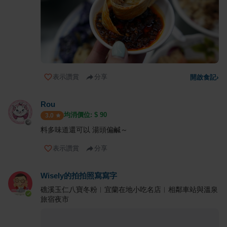
表示讚賞
分享
開啟食記
›
Rou
均消價位: $
90
3.0
料多味道還可以 湯頭偏鹹～
表示讚賞
分享
Wisely的拍拍照寫寫字
礁溪玉仁八寶冬粉︱宜蘭在地小吃名店︱相鄰車站與溫泉
旅宿夜市