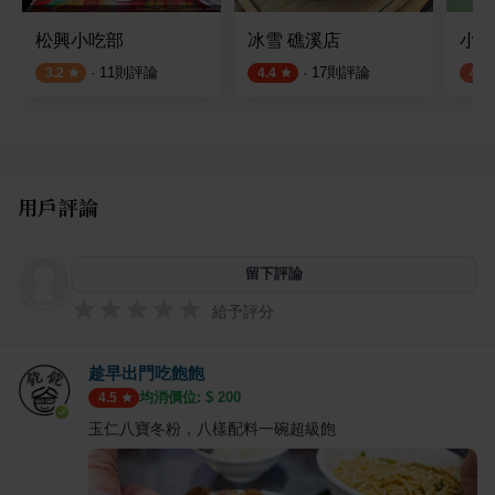
松興小吃部
冰雪 礁溪店
小食
·
11
則評論
·
17
則評論
3.2
4.4
4.0
用戶評論
留下評論
給予評分
趁早出門吃飽飽
均消價位: $
200
4.5
玉仁八寶冬粉，八樣配料一碗超級飽