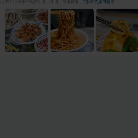
ⓘ
照片由合作部落客拍攝，AI 協助篩選精選
·
了解我們如何精選