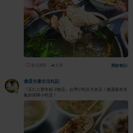
表示讚賞
分享
開啟食記
›
傻蛋夫妻生活札記
『玉仁八寶冬粉-2號店』台灣小吃百大名店！礁溪最有名
氣的排隊小吃店！