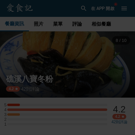
在 APP 開啟
餐廳資訊
照片
菜單
評論
相似餐廳
9
/
10
礁溪八寶冬粉
42
則評論
·
4.2
5
4.2
5 星：1 則評論
4
4 星：8 則評論
3
3 星：1 則評論
4.2
2
2 星：0 則評論
42
則評論
1
1 星：0 則評論