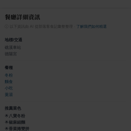
餐廳詳細資訊
ⓘ
以下資訊由 AI 從部落客食記彙整整理
·
了解我們如何精選
地標/交通
礁溪車站
德陽宮
餐種
冬粉
麵食
小吃
羹湯
推薦菜色
🌟
八寶冬粉
🌟
椒麻細麵
🌟
香菜捲雙拼