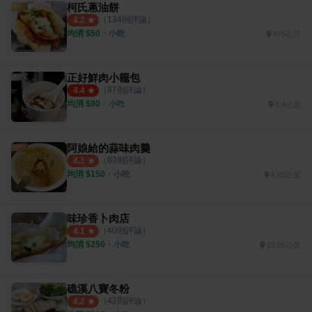
柯氏蔥油餅
（
134
則評論）
4.2
均消 $
50
・
小吃
675公尺
正好鮮肉小籠包
（
87
則評論）
4.4
均消 $
90
・
小吃
8.4公里
阿娘給的蒜味肉羹
（
83
則評論）
4.1
均消 $
150
・
小吃
8.88公里
味珍香卜肉店
（
40
則評論）
4.1
均消 $
250
・
小吃
23.85公里
礁溪八寶冬粉
（
42
則評論）
4.2