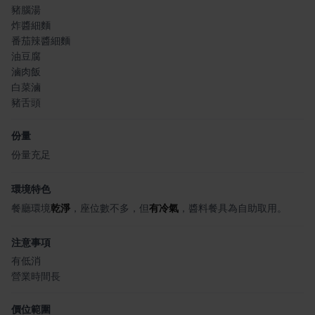
豬腦湯
炸醬細麵
番茄辣醬細麵
油豆腐
滷肉飯
白菜滷
豬舌頭
份量
份量充足
環境特色
餐廳環境
乾淨
，座位數不多，但
有冷氣
，醬料餐具為自助取用。
注意事項
有低消
營業時間長
價位範圍