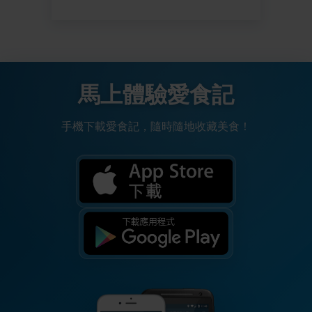
馬上體驗愛食記
手機下載愛食記，隨時隨地收藏美食！