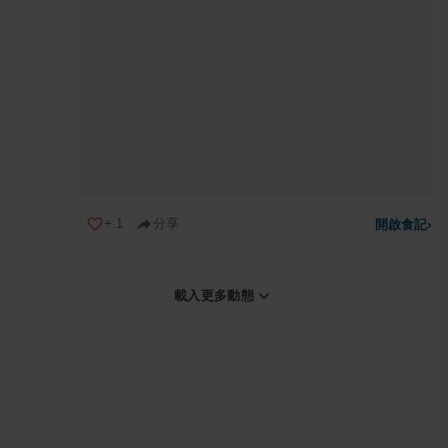
+
1
分享
開啟食記
›
載入更多動態