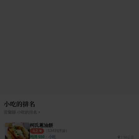
小吃的排名
›
宜蘭縣
小吃
的排名
柯氏蔥油餅
（
134
則評論）
4.2
均消 $
50
・
小吃
7.58公里