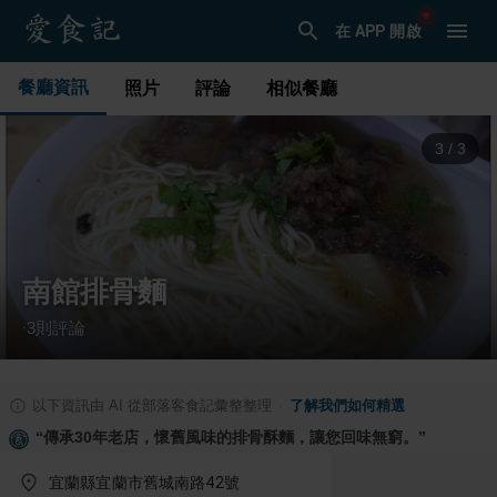
在 APP 開啟
餐廳資訊
照片
評論
相似餐廳
1
/
3
南館排骨麵
3
則評論
·
以下資訊由 AI 從部落客食記彙整整理
·
了解我們如何精選
“
傳承30年老店，懷舊風味的排骨酥麵，讓您回味無窮。
”
宜蘭縣宜蘭市舊城南路42號