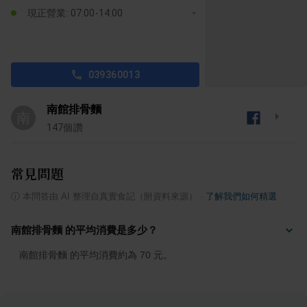
現正營業: 07:00-14:00
039360013
南館排骨麵
南
147
個讚
常見問題
ⓘ
本問答由 AI 整理自真實食記（附資料來源）
·
了解我們如何精選
南館排骨麵 的平均消費是多少？
南館排骨麵 的平均消費約為 70 元。