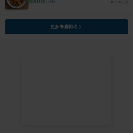
均消 $
100
・
小吃
18.96公里
更多餐廳排名