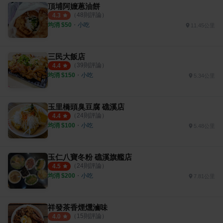
頂埔阿嬤蔥油餅
（
48
則評論）
4.3
均消 $
50
・
小吃
11.45公里
三民大飯店
（
39
則評論）
4.4
均消 $
150
・
小吃
5.34公里
玉里橋頭臭豆腐 礁溪店
（
24
則評論）
4.4
均消 $
100
・
小吃
5.48公里
玉仁八寶冬粉 礁溪旗艦店
（
24
則評論）
4.5
均消 $
200
・
小吃
7.81公里
祥發茶香煙燻滷味
（
15
則評論）
4.0