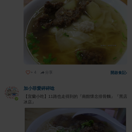
+
4
分享
開啟食記
›
加小菲愛碎碎唸
【宜蘭小吃】11路也走得到的『南館懷念排骨麵』『黑店
冰店』