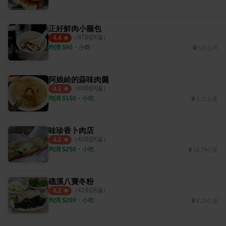
正好鮮肉小籠包
（
87
則評論）
4.4
均消 $
90
・
小吃
521公尺
阿娘給的蒜味肉羹
（
83
則評論）
4.1
均消 $
150
・
小吃
1.31公里
味珍香卜肉店
（
40
則評論）
4.1
均消 $
250
・
小吃
16.79公里
礁溪八寶冬粉
（
42
則評論）
4.2
均消 $
200
・
小吃
8.23公里