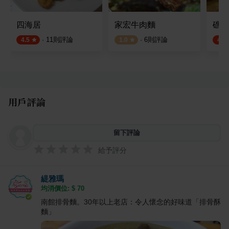
四海居
家宏牛肉麵
礁溪
·
11
則評論
·
6
則評論
4.5
1.0
4.5
用戶評論
留下評論
給予評分
緹雅瑪
均消價位: $
70
南館排骨麵。30年以上老店：令人懷念的好味道「排骨酥
麵」