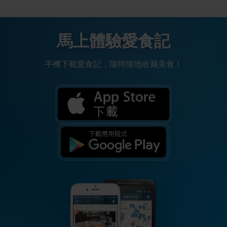
馬上體驗愛食記
手機下載愛食記，隨時隨地收藏美食！