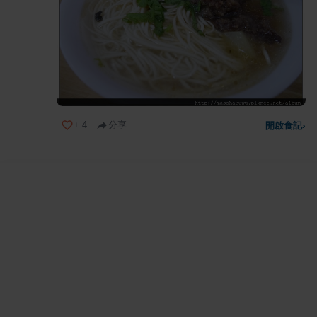
+
4
分享
開啟食記
›