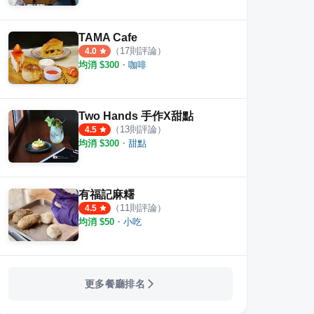
TAMA Cafe
（
17
則評論）
4.0
均消 $
300
・
咖啡
Two Hands 手作X甜點
（
13
則評論）
4.5
均消 $
300
・
甜點
有福記麻糬
（
11
則評論）
4.5
均消 $
50
・
小吃
更多餐廳排名