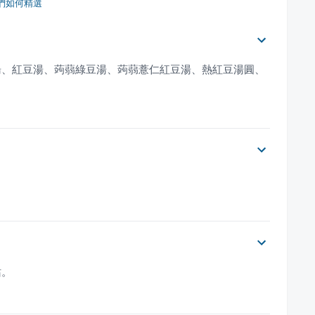
們如何精選
？
湯、紅豆湯、蒟蒻綠豆湯、蒟蒻薏仁紅豆湯、熱紅豆湯圓、
。
站。