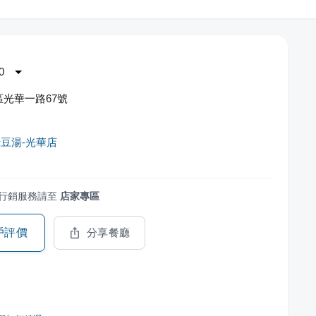
0
光華一路67號
豆湯-光華店
行銷服務請至
店家專區
戶評價
分享餐廳