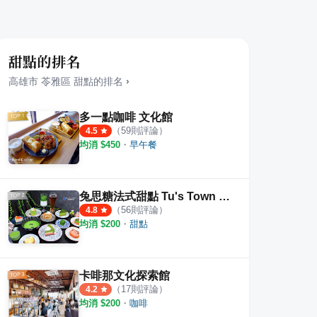
甜點的排名
高雄市
苓雅區
甜點
的排名
›
多一點咖啡 文化館
（
59
則評論）
4.5
均消 $
450
・
早午餐
兔思糖法式甜點 Tu's Town Pâtisserie
（
56
則評論）
4.8
均消 $
200
・
甜點
卡啡那文化探索館
（
17
則評論）
4.2
均消 $
200
・
咖啡