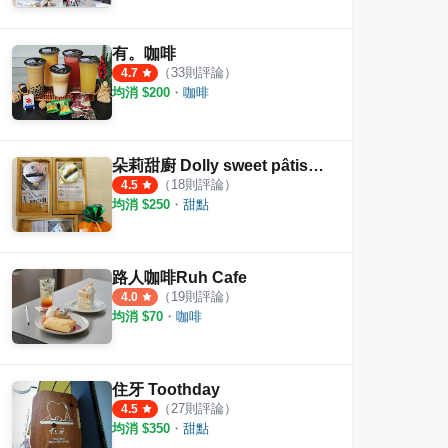
有。咖啡
（
33
則評論）
4.7
均消 $
200
・
咖啡
朵莉甜廚 Dolly sweet pâtissier
（
18
則評論）
4.5
均消 $
250
・
甜點
路人咖啡Ruh Cafe
（
19
則評論）
4.0
均消 $
70
・
咖啡
住牙 Toothday
花
林老牌豆花
天豆
（
27
則評論）
4.5
7
則評論
5.0
均消 $
350
・
甜點