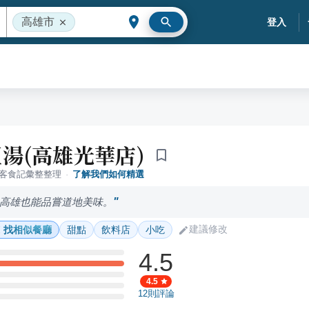
高雄市
登入
湯(高雄光華店)
落客食記彙整整理
·
了解我們如何精選
高雄也能品嘗道地美味。
建議修改
找相似餐廳
甜點
飲料店
小吃
4.5
4.5
12
則評論