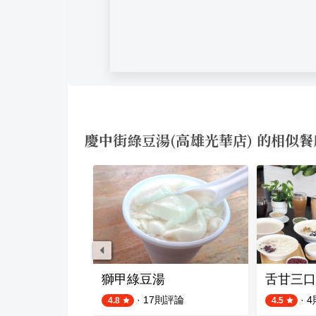
慶中街綠豆湯(高雄光華店) 的相似餐
湯大王
獅甲綠豆湯
舌甘三口
則評論
·
17
則評論
·
4
4.8
4.5