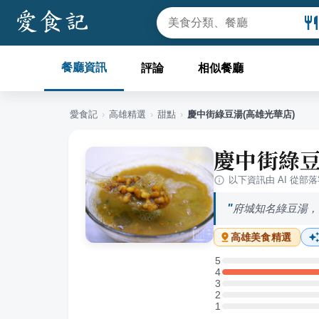
餐廳資訊
評論
相似餐廳
愛食記
›
高雄
精選
›
甜點
›
慶中街綠豆湯(高雄光華店)
慶中街綠豆
以下資訊由 AI 從部
府城知名綠豆湯，
高雄
美食精選
5
5 星：0 則評論
4
4 星：2 則評論
3
3 星：0 則評論
2
2 星：0 則評論
1
1 星：0 則評論