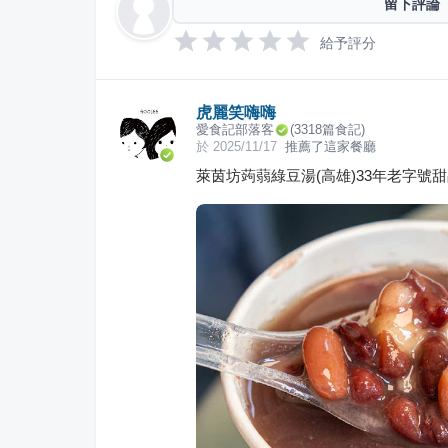
留下評論
給予評分
虎麗笑嗨嗨
愛食記部落客
(
3318
篇食記)
於
2025/11/17
推薦了這家餐廳
萊茵坊蒟蒻綠豆湯(高雄)33年老字號