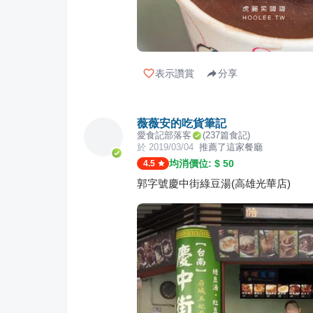
表示讚賞
分享
薇薇安的吃貨筆記
愛食記部落客
(
237
篇食記)
於
2019/03/04
推薦了這家餐廳
均消價位: $
50
4.5
郭字號慶中街綠豆湯(高雄光華店)