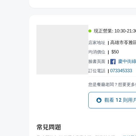
現正營業: 10:30-21:3
高雄市苓雅區
店家地址
|
$
50
均消價位
|
慶中街綠
臉書頁面
|
073345333
訂位電話
|
您是餐廳老闆？想要更多
觀看
12
則用
常見問題