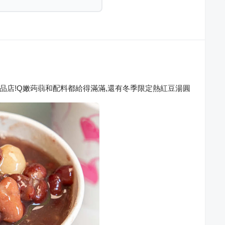
甜品店!Q嫩蒟蒻和配料都給得滿滿,還有冬季限定熱紅豆湯圓