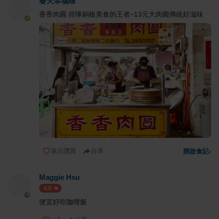
春天幸福味
香香肉圓 排隊銅板美食的王者~13元大肉圓傳統好滋味
表示讚賞
分享
開啟食記
›
Maggie Hsu
4.0
便宜好吃咖哩飯