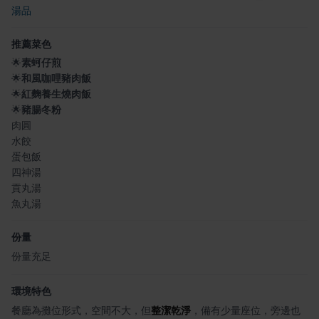
湯品
推薦菜色
🌟
素蚵仔煎
🌟
和風咖哩豬肉飯
🌟
紅麴養生燒肉飯
🌟
豬腸冬粉
肉圓
水餃
蛋包飯
四神湯
貢丸湯
魚丸湯
份量
份量充足
環境特色
餐廳為攤位形式，空間不大，但
整潔乾淨
，備有少量座位，旁邊也