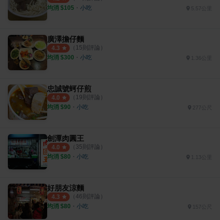
均消 $
105
・
小吃
5.57公里
廣澤擔仔麵
（
15
則評論）
4.3
均消 $
300
・
小吃
1.36公里
忠誠號蚵仔煎
（
19
則評論）
4.0
均消 $
90
・
小吃
277公尺
劍潭肉圓王
（
35
則評論）
4.0
均消 $
80
・
小吃
1.13公里
好朋友涼麵
（
46
則評論）
4.3
均消 $
80
・
小吃
157公尺