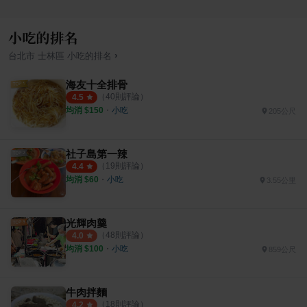
小吃的排名
›
台北市
士林區
小吃
的排名
海友十全排骨
（
40
則評論）
4.5
均消 $
150
・
小吃
205公尺
社子島第一辣
（
19
則評論）
4.4
均消 $
60
・
小吃
3.55公里
光輝肉羹
（
48
則評論）
4.0
均消 $
100
・
小吃
859公尺
牛肉拌麵
（
18
則評論）
4.2