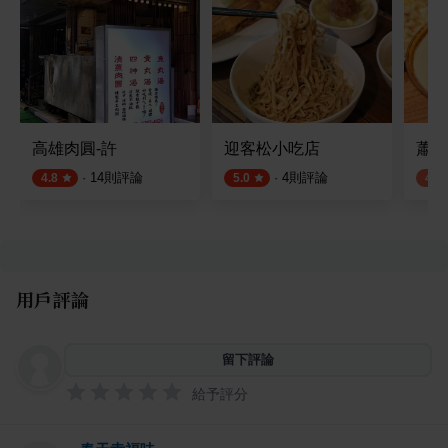
高雄肉圓-許
迎客松小吃店
蕭家
·
14
則評論
·
4
則評論
4.8
5.0
4.1
用戶評論
留下評論
給予評分