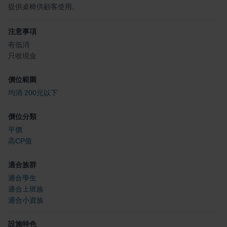
提供桌椅供顧客使用。
注意事項
有低消
只收現金
價位範圍
均消 200元以下
價位分類
平價
高CP值
適合族群
適合學生
適合上班族
適合小資族
設施特色