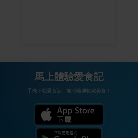
馬上體驗愛食記
手機下載愛食記，隨時隨地收藏美食！