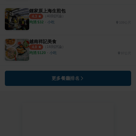
鍾家原上海生煎包
（
40
則評論）
4.3
均消 $
32
・
小吃
109公尺
越南祥記美食
（
16
則評論）
4.0
均消 $
120
・
小吃
97公尺
更多餐廳排名