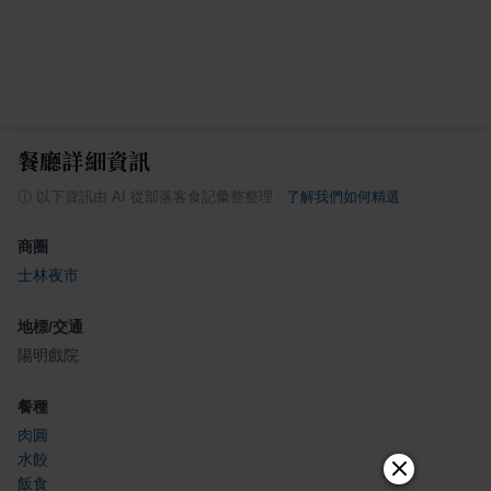
餐廳詳細資訊
ⓘ
以下資訊由 AI 從部落客食記彙整整理
·
了解我們如何精選
商圈
士林夜市
地標/交通
陽明戲院
餐種
肉圓
水餃
飯食