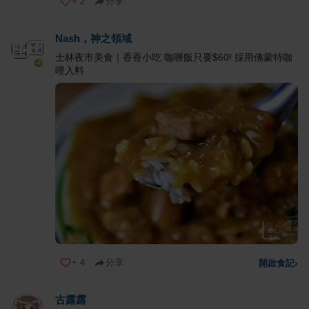
+
2
分享
Nash，神之領域
士林夜市美食｜香香小吃 咖喱飯只要$60! 採用佛蒙特咖
哩入料
+
4
分享
開啟食記
›
古露露