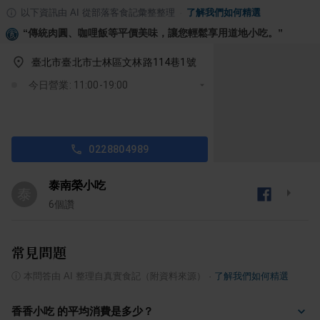
以下資訊由 AI 從部落客食記彙整整理
·
了解我們如何精選
“
傳統肉圓、咖哩飯等平價美味，讓您輕鬆享用道地小吃。
”
臺北市臺北市士林區文林路114巷1號
今日營業: 11:00-19:00
0228804989
泰南榮小吃
泰
6
個讚
常見問題
ⓘ
本問答由 AI 整理自真實食記（附資料來源）
·
了解我們如何精選
香香小吃 的平均消費是多少？