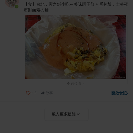
【食】台北．素之舖小吃～美味蚵仔煎 + 蛋包飯．士林夜
市對面素の舖
+
2
分享
開啟食記
›
載入更多動態