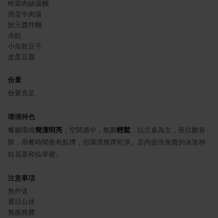
榨菜肉絲湯麵
滑蛋牛肉湯
狀元醬拌麵
水餃
小魚乾豆干
皮蛋豆腐
份量
份量充足
環境特色
餐廳環境
簡潔明亮
，空間適中，氛圍
輕鬆
，以方桌為主，座位數有
限，用餐時間會有點擠，但環境整齊乾淨。店內提供免費的冰洛神
桂花茶和仙草蜜。
注意事項
無外送
週日公休
無服務費