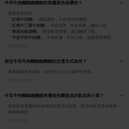
牛耳牛肉麵精緻麵館的推薦菜色有哪些？
『
紅燒牛肉麵
』
『
紅燒牛三寶牛肉麵
』
『
榨菜肉絲湯麵
』
『
半筋半肉牛肉麵
』
: 牛筋軟嫩，牛肉入味，湯底香醇濃郁。
資料來源
前往牛耳牛肉麵精緻麵館的交通方式為何？
搭乘捷運至西湖站，步行約 5-10 分鐘即可抵達。
資料來源
牛耳牛肉麵精緻麵館有哪些免費提供的飲品和小菜？
店內提供免費的冰洛神桂花茶可以自取，部分時段也提供限量一
杯的仙草蜜。
資料來源