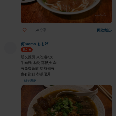
+
1
分享
開啟食記
›
何momo もも🍑
5.0
朋友推薦 來吃過3次
牛肉麵 水餃 都很推 👍
有免費茶飲 冷熱都有
也有甜點 都很優秀
... 顯示更多