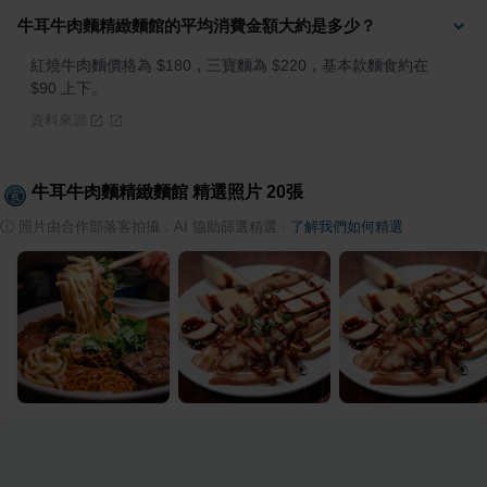
牛耳牛肉麵精緻麵館的平均消費金額大約是多少？
紅燒牛肉麵價格為 $180，三寶麵為 $220，基本款麵食約在 
$90 上下。
資料來源
牛耳牛肉麵精緻麵館
精選照片
20
張
ⓘ
照片由合作部落客拍攝，AI 協助篩選精選
·
了解我們如何精選