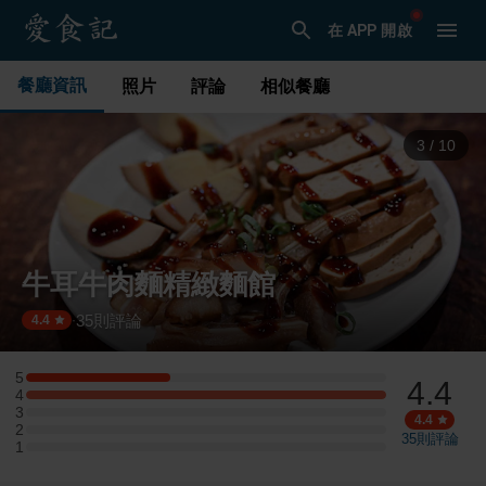
在 APP 開啟
餐廳資訊
照片
評論
相似餐廳
3
/
10
牛耳牛肉麵精緻麵館
35
則評論
·
4.4
5
4.4
5 星：2 則評論
4
4 星：5 則評論
3
3 星：0 則評論
4.4
2
2 星：0 則評論
35
則評論
1
1 星：0 則評論