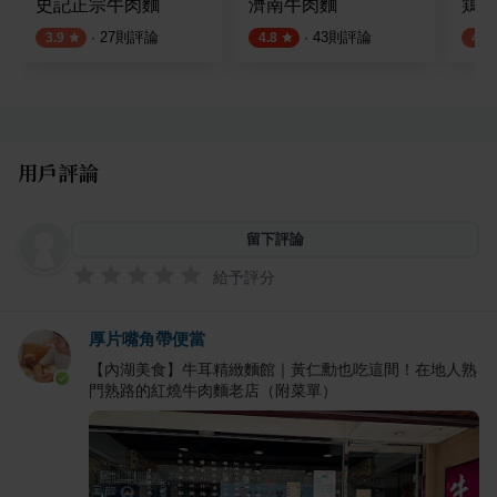
史記正宗牛肉麵
濟南牛肉麵
鶏吉
·
27
則評論
·
43
則評論
3.9
4.8
4.0
用戶評論
留下評論
給予評分
厚片嘴角帶便當
【內湖美食】牛耳精緻麵館｜黃仁勳也吃這間！在地人熟
門熟路的紅燒牛肉麵老店（附菜單）