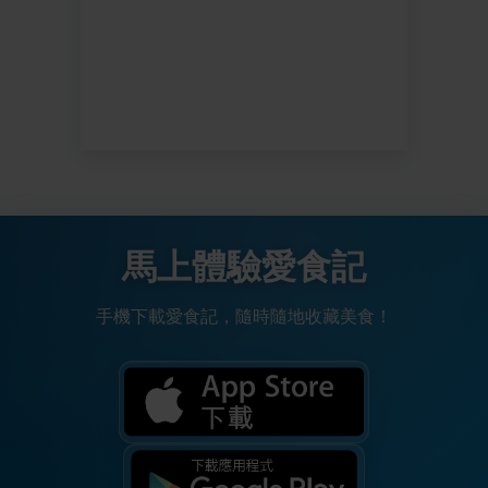
馬上體驗愛食記
手機下載愛食記，隨時隨地收藏美食！