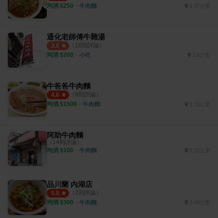
均消 $
250
・
牛肉麵
1.37公里
通化老師傅牛雜湯
（
16
則評論）
3.6
均消 $
200
・
小吃
2.6公里
牛爸爸牛肉麵
（
9
則評論）
4.6
均消 $
1500
・
牛肉麵
3.13公里
阿助牛肉麵
（
14
則評論）
均消 $
100
・
牛肉麵
5.22公里
品川蘭 內湖店
（
2
則評論）
5.0
均消 $
300
・
牛肉麵
2.49公里