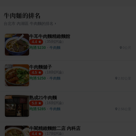
牛肉麵的排名
›
台北市
內湖區
牛肉麵
的排名
牛耳牛肉麵精緻麵館
（
35
則評論）
4.4
均消 $
230
・
牛肉麵
0公尺
牛肉麵舖子
（
18
則評論）
4.5
均消 $
250
・
牛肉麵
2.82公里
熟成21牛肉麵
（
16
則評論）
5.0
均消 $
285
・
牛肉麵
2.56公里
牛閣精緻麵館二店 內科店
（
17
則評論）
4.4