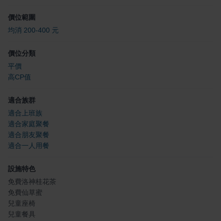
價位範圍
均消 200-400 元
價位分類
平價
高CP值
適合族群
適合上班族
適合家庭聚餐
適合朋友聚餐
適合一人用餐
設施特色
免費洛神桂花茶
免費仙草蜜
兒童座椅
兒童餐具