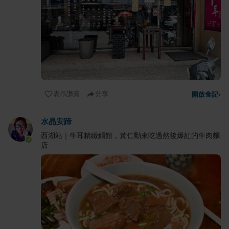
表示讚賞
分享
開啟食記
›
水晶安蹄
西湖站｜牛耳精緻麵館，黃仁勳來吃過然後爆紅的牛肉麵
店