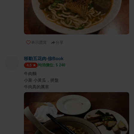
表示讚賞
分享
移動五花肉-徐Book
均消價位: $
240
4.5
牛肉麵
小菜 小黃瓜，拼盤
牛肉真的厲害