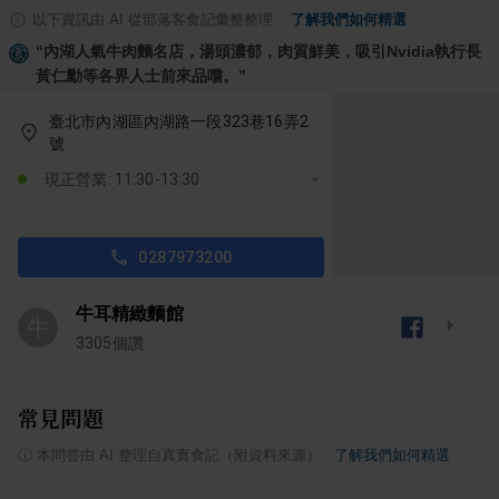
以下資訊由 AI 從部落客食記彙整整理
·
了解我們如何精選
“
內湖人氣牛肉麵名店，湯頭濃郁，肉質鮮美，吸引Nvidia執行長
黃仁勳等各界人士前來品嚐。
”
臺北市內湖區內湖路一段323巷16弄2
號
現正營業: 11:30-13:30
0287973200
牛耳精緻麵館
牛
3305
個讚
常見問題
ⓘ
本問答由 AI 整理自真實食記（附資料來源）
·
了解我們如何精選