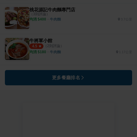
桃花源記牛肉麵專門店
（
3
則評論）
均消 $
400
・
牛肉麵
3.7公里
牛將軍小館
（
2
則評論）
4.5
均消 $
180
・
牛肉麵
1.17公里
更多餐廳排名