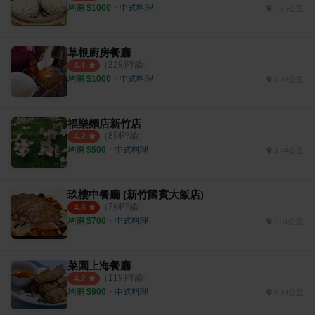
均消 $
1000
・
中式料理
1.75公里
草根廚房餐廳
（
32
則評論）
4.1
均消 $
1000
・
中式料理
5.22公里
福樂麵店新竹店
（
8
則評論）
4.2
均消 $
500
・
中式料理
3.24公里
玖樓中餐廳 (新竹國賓大飯店)
（
7
則評論）
4.8
均消 $
700
・
中式料理
1.51公里
菜園上海餐廳
（
11
則評論）
4.2
均消 $
900
・
中式料理
2.13公里