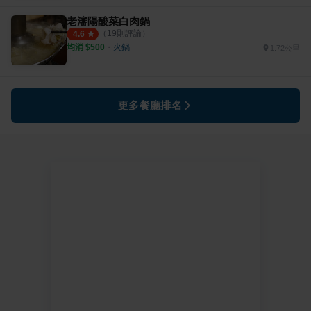
老瀋陽酸菜白肉鍋
（
19
則評論）
4.6
均消 $
500
・
火鍋
1.72公里
更多餐廳排名