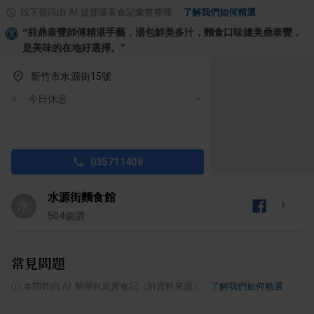
以下資訊由 AI 從部落客食記彙整整理
·
了解我們如何精選
“
前鼎泰豐師傅精湛手藝，湯包鮮美多汁，麵食口味媲美鼎泰豐，
是美味的在地好選擇。
”
新竹市水源街15號
今日休息
035711408
水源街麵食館
水
504
個讚
常見問題
ⓘ
本問答由 AI 整理自真實食記（附資料來源）
·
了解我們如何精選