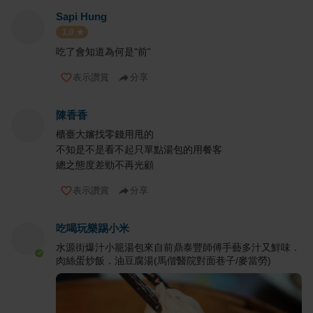
Sapi Hung
1.0
吃了會知道為何是"前”
表示讚賞
分享
陳香香
櫃臺大嬸找零錢用甩的
不知是不是看不起只單點湯包的用餐客
總之態度差勁不再光顧
表示讚賞
分享
吃喝玩樂踢小米
水源街爆汁小籠湯包來自前鼎泰豐師傅手藝多汁又鮮味．
肉絲蛋炒飯．油豆腐湯(馬偕醫院對面巷子/麥當勞)