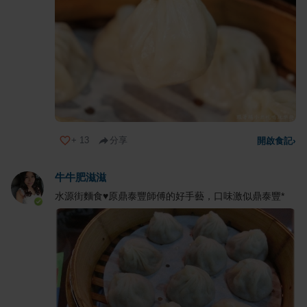
+
13
分享
開啟食記
›
牛牛肥滋滋
水源街麵食♥原鼎泰豐師傅的好手藝，口味激似鼎泰豐*