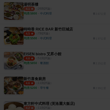
湯明茶樓
（
26
則評論）
4.1
均消 $
800
・
中式料理
2.67公里
時時香 RICE BAR 新竹巨城店
（
7
則評論）
4.5
均消 $
500
・
中式料理
1.97公里
EISEN bistro 艾昇小館
（
51
則評論）
4.6
均消 $
850
・
餐酒館
2.15公里
新竹喜食廚房
（
11
則評論）
4.6
均消 $
200
・
早午餐
2.99公里
東方軒中式料理 (芙洛麗大飯店)
（
11
則評論）
4.2