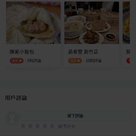
陳家小籠包
鼎泰豐 新竹店
關東
·
5
則評論
·
10
則評論
4.0
3.2
5.0
用戶評論
留下評論
給予評分