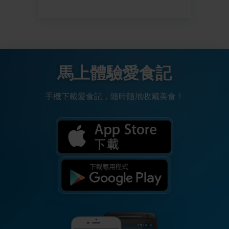
馬上體驗愛食記
手機下載愛食記，隨時隨地收藏美食！