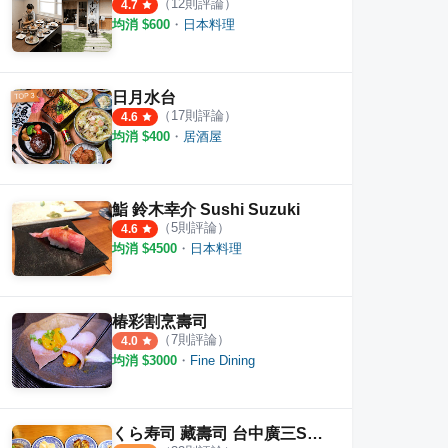
（
12
則評論）
4.7
均消 $
600
・
日本料理
日月水台
（
17
則評論）
4.6
均消 $
400
・
居酒屋
鮨 鈴木幸介 Sushi Suzuki
（
5
則評論）
4.6
均消 $
4500
・
日本料理
椿彩割烹壽司
（
7
則評論）
4.0
均消 $
3000
・
Fine Dining
くら寿司 藏壽司 台中廣三SOGO店