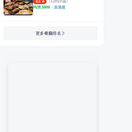
（
12
則評論）
4.6
均消 $
800
・
居酒屋
更多餐廳排名