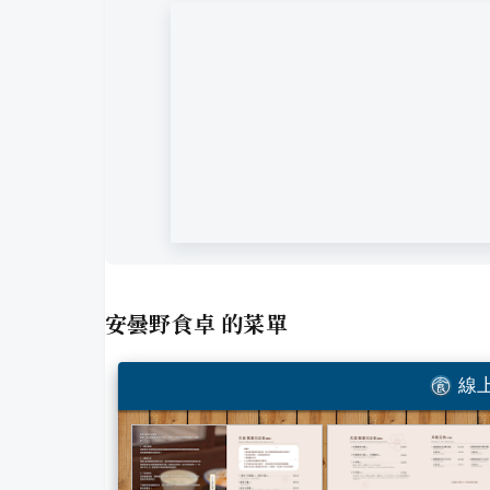
安曇野食卓
的菜單
線上