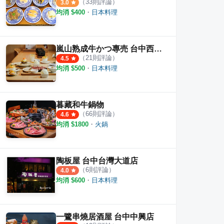
（
33
則評論）
3.0
均消 $
400
・
日本料理
嵐山熟成牛かつ專売 台中西區健行店
（
21
則評論）
4.5
均消 $
500
・
日本料理
暮藏和牛鍋物
（
66
則評論）
4.6
均消 $
1800
・
火鍋
陶板屋 台中台灣大道店
（
6
則評論）
4.0
均消 $
600
・
日本料理
望月
羽笠食事
信兵
·
31
則評論
·
16
則評論
4.6
4.5
一鷺串燒居酒屋 台中中興店