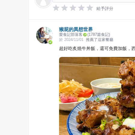
給予評分
猴屁的異想世界
愛食記部落客
(
1787
篇食記)
於
2024/11/01
推薦了這家餐廳
超好吃炙燒牛丼飯，還可免費加飯，