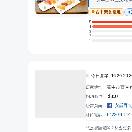
台中西區日式料理
台中
美食精選
5
5 星：9 則評論
4
4 星：6 則評論
3
3 星：0 則評論
2
2 星：0 則評論
1
1 星：0 則評論
今日營業: 16:30-20:3
臺中市西區昇
店家地址
|
$
350
均消價位
|
安曇野
臉書頁面
|
0423010114
訂位電話
|
您是餐廳老闆？想要更多