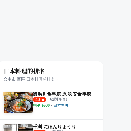
日本料理的排名
台中市
西區
日本料理
的排名
›
御浜川食事處 原 羽笠食事處
（
61
則評論）
4.8
均消 $
600
・
日本料理
千汌 にほんりょうり