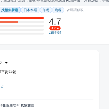
，空運新鮮魚貨，搭配特色咖哩湯烏龍及炙燒丼飯，免費加飯，平
建議修改
找相似餐廳
日本料理
午餐
晚餐
4.7
4.7
32
則評論
0
平街74號
食卓
行銷服務請至
店家專區