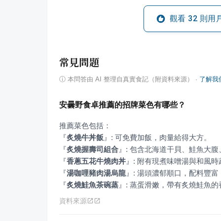
觀看
32
則用
常見問題
ⓘ
本問答由 AI 整理自真實食記（附資料來源）
·
了解我
安曇野食卓推薦的招牌菜色有哪些？
『
炙燒牛丼飯
』
『
炙燒握壽司組合
』
『
香蔥五花牛燒肉丼
』
『
湯咖哩豬肉湯烏龍
』
『
炙燒鮭魚茶碗蒸
』
: 蒸蛋滑嫩，帶有炙燒鮭魚的
資料來源