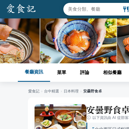
餐廳資訊
菜單
評論
相似餐廳
愛食記
›
台中
精選
›
日本料理
›
安曇野食卓
安曇野食
以下資訊由 AI 從部