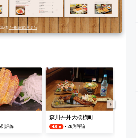
單請
至餐廳管理後台
森川丼丼大橋橫町
和食 
5
則評論
·
28
則評論
4.6
4.5