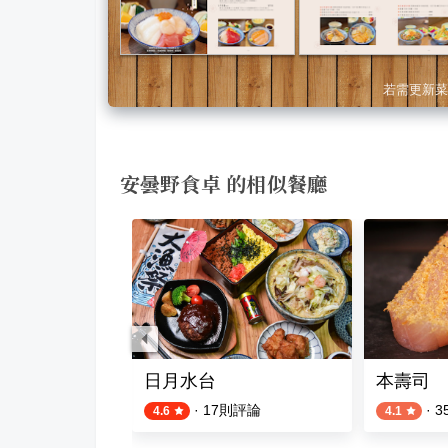
若需更新菜
安曇野食卓 的相似餐廳
小巷店
日月水台
本壽司
則評論
·
17
則評論
·
3
4.6
4.1