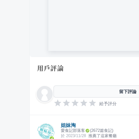
用戶評論
留下評論
給予評分
姐妹淘
愛食記部落客
(
2672
篇食記)
於
2023/11/28
推薦了這家餐廳