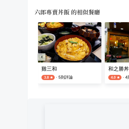
六郎專賣丼飯 的相似餐廳
丼飯 · 咖哩
雞三和
和之勝丼
·
5
則評論
·
4
3.8
4.0