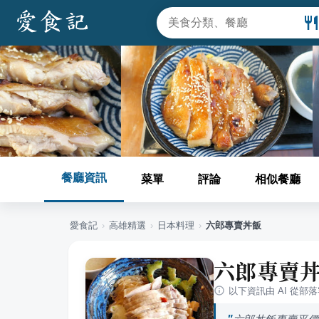
餐廳資訊
菜單
評論
相似餐廳
愛食記
›
高雄
精選
›
日本料理
›
六郎專賣丼飯
六郎專賣
以下資訊由 AI 從部