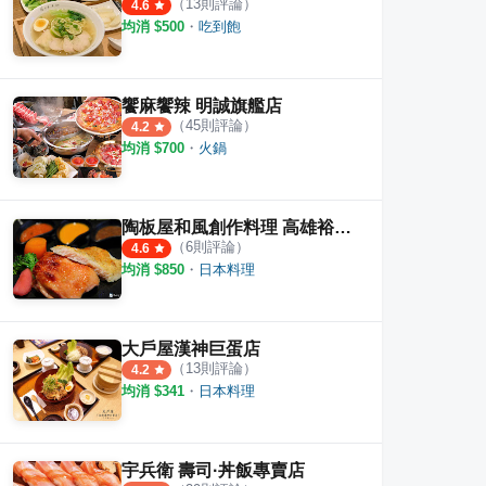
（
13
則評論）
4.6
均消 $
500
・
吃到飽
饗麻饗辣 明誠旗艦店
（
45
則評論）
4.2
均消 $
700
・
火鍋
陶板屋和風創作料理 高雄裕誠店
（
6
則評論）
4.6
堂
梁社漢排骨 左營富國店
喜多
均消 $
850
・
日本料理
·
24
則評論
·
3
則評論
3.8
4.5
大戶屋漢神巨蛋店
（
13
則評論）
4.2
均消 $
341
・
日本料理
宇兵衛 壽司·丼飯專賣店