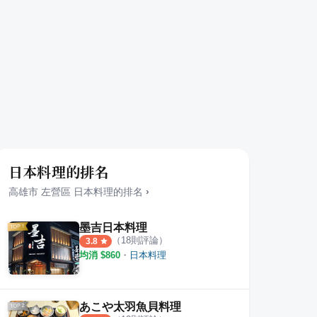
日本料理的排名
高雄市
左營區
日本料理
的排名
›
墨吉日本料理
（
18
則評論）
3.8
均消 $
860
・
日本料理
あこや太羽魚貝料理