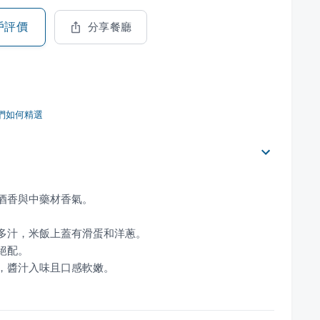
戶評價
分享餐廳
們如何精選
好，醬汁入味且口感軟嫩。