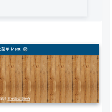
菜單 Menu
單請
至餐廳管理後台