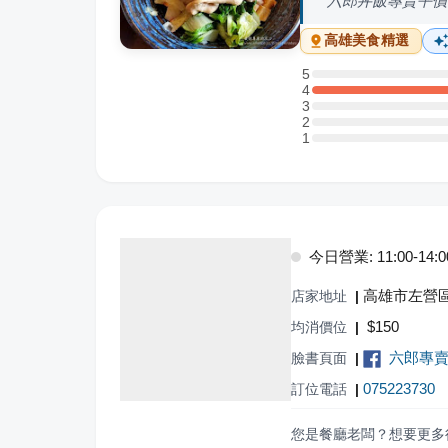
六郎丼飯專賣平價
高雄
美食精選
5
5 星：0 則評論
4
4 星：3 則評論
3
3 星：0 則評論
2
2 星：0 則評論
1
1 星：0 則評論
今日營業: 11:00-14:00,
高雄市左營區
店家地址
|
$
150
均消價位
|
六郎專
臉書頁面
|
075223730
訂位電話
|
您是餐廳老闆？想要更多