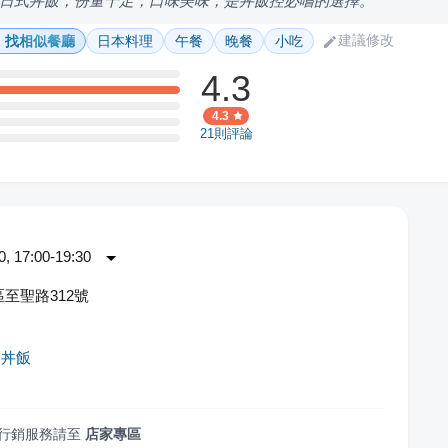
日式丼飯，份量十足，口味美味，是丼飯控必嚐的選擇。
建議修改
找相似餐廳
日本料理
午餐
晚餐
小吃
4.3
4.3
21
則評論
 17:00-19:30
至聖路312號
賣丼飯
行銷服務請至
店家專區