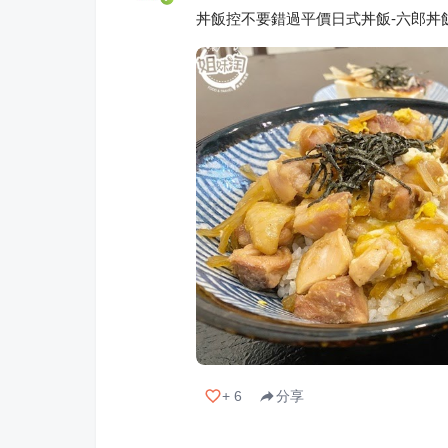
丼飯控不要錯過平價日式丼飯-六郎丼
+
6
分享