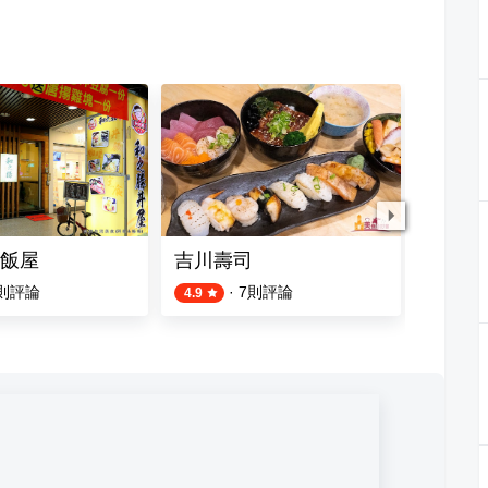
飯屋
吉川壽司
根津食
則評論
·
7
則評論
4.9
4.0