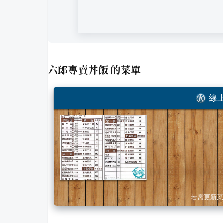
六郎專賣丼飯
的菜單
線上
若需更新菜