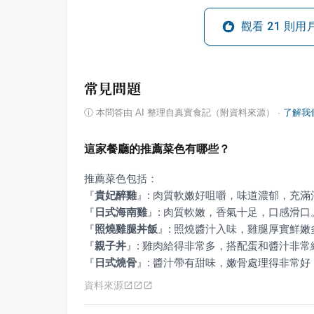
觀看
21
則用
常見問題
ⓘ
本問答由 AI 整理自真實食記（附資料來源）
·
了解我
這家餐廳的推薦菜色有哪些？
『
貴妃醉雞
』
『
日式海南雞
』
『
照燒雞腿丼飯
』
『
親子丼
』
『
日式燒骨
』
: 醬汁帶有甜味，嫩骨處理得非常
資料來源