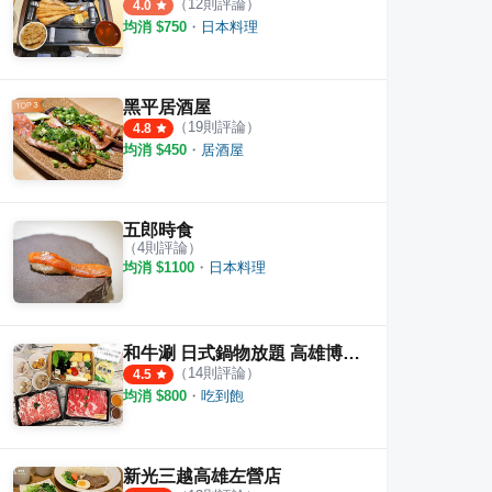
（
12
則評論）
4.0
均消 $
750
・
日本料理
黑平居酒屋
（
19
則評論）
4.8
均消 $
450
・
居酒屋
五郎時食
（
4
則評論）
均消 $
1100
・
日本料理
和牛涮 日式鍋物放題 高雄博愛店
（
14
則評論）
4.5
均消 $
800
・
吃到飽
新光三越高雄左營店