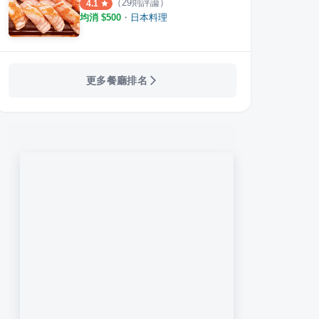
（
29
則評論）
4.1
均消 $
500
・
日本料理
更多餐廳排名