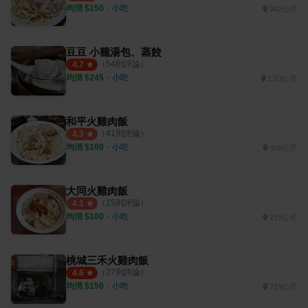
均消 $
150
・
小吃
942公尺
豆豆 小籠湯包、蒸餃
（
54
則評論）
4.7
均消 $
245
・
小吃
1.03公里
和平火雞肉飯
（
41
則評論）
4.3
均消 $
100
・
小吃
408公尺
大同火雞肉飯
（
15
則評論）
4.1
均消 $
100
・
小吃
219公尺
桃城三禾火雞肉飯
（
27
則評論）
4.6
均消 $
150
・
小吃
719公尺