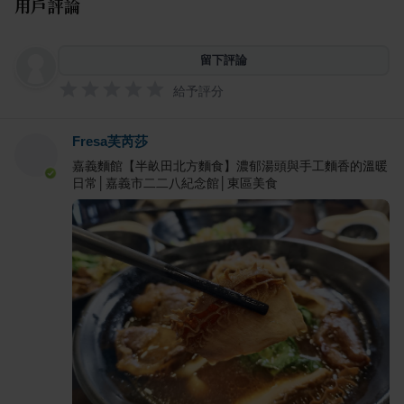
用戶評論
留下評論
給予評分
Fresa芙芮莎
嘉義麵館【半畝田北方麵食】濃郁湯頭與手工麵香的溫暖
日常│嘉義市二二八紀念館│東區美食