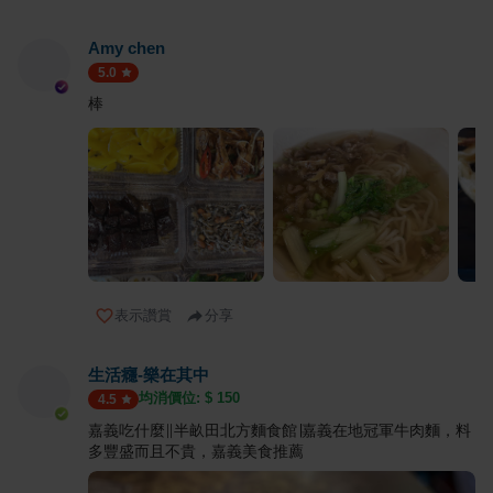
Amy chen
5.0
棒
表示讚賞
分享
生活癮-樂在其中
均消價位: $
150
4.5
嘉義吃什麼∥半畝田北方麵食館∣嘉義在地冠軍牛肉麵，料
多豐盛而且不貴，嘉義美食推薦