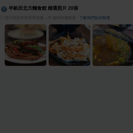
半畝田北方麵食館
精選照片
20
張
ⓘ
照片由合作部落客拍攝，AI 協助篩選精選
·
了解我們如何精選