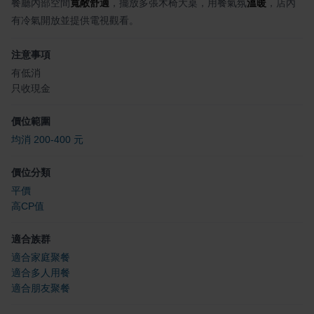
餐廳內部空間
寬敞舒適
，擺放多張木椅大桌，用餐氣氛
溫暖
，店內
有冷氣開放並提供電視觀看。
注意事項
有低消
只收現金
價位範圍
均消 200-400 元
價位分類
平價
高CP值
適合族群
適合家庭聚餐
適合多人用餐
適合朋友聚餐