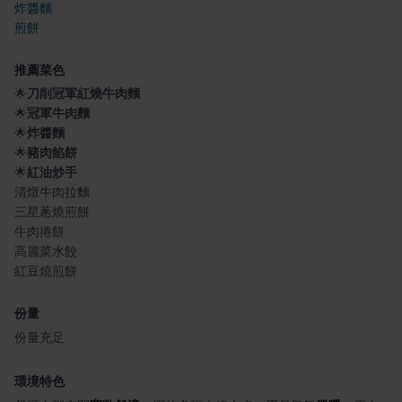
炸醬麵
煎餅
推薦菜色
🌟
刀削冠軍紅燒牛肉麵
🌟
冠軍牛肉麵
🌟
炸醬麵
🌟
豬肉餡餅
🌟
紅油炒手
清燉牛肉拉麵
三星蔥燒煎餅
牛肉捲餅
高麗菜水餃
紅豆燒煎餅
份量
份量充足
環境特色