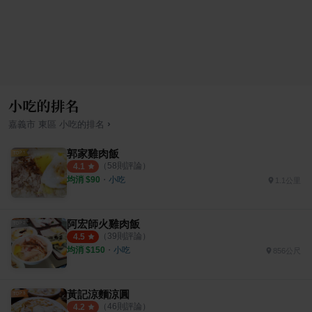
小吃的排名
›
嘉義市
東區
小吃
的排名
郭家雞肉飯
（
58
則評論）
4.1
均消 $
90
・
小吃
1.1公里
阿宏師火雞肉飯
（
39
則評論）
4.5
均消 $
150
・
小吃
856公尺
黃記涼麵涼圓
（
46
則評論）
4.2