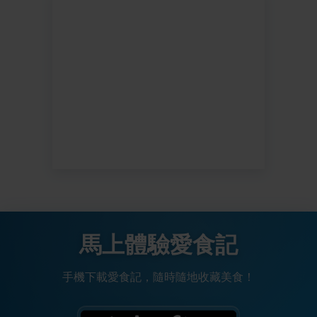
馬上體驗愛食記
手機下載愛食記，隨時隨地收藏美食！