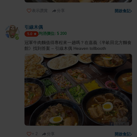
表示讚賞
分享
開啟食記
›
引線木偶
均消價位: $
200
5.0
冠軍牛肉麵值得專程來一趟嗎？在嘉義《半畝田北方麵食
館》找到答案 – 引線木偶 Heaven tollbooth
+
2
分享
開啟食記
›