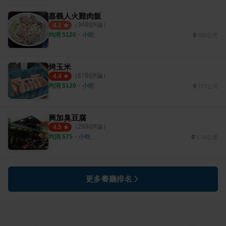
嘉義人火雞肉飯
（
34
則評論）
4.1
均消 $
120
・
小吃
500公尺
烤玉米
（
67
則評論）
4.4
均消 $
120
・
小吃
777公尺
興加臭豆腐
（
29
則評論）
4.5
均消 $
75
・
小吃
1.16公里
更多餐廳排名