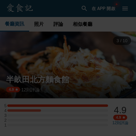
在 APP 開啟
餐廳資訊
照片
評論
相似餐廳
3
/
10
半畝田北方麵食館
12
則評論
·
4.9
5
4.9
5 星：3 則評論
4
4 星：1 則評論
3
3 星：0 則評論
4.9
2
2 星：0 則評論
12
則評論
1
1 星：0 則評論