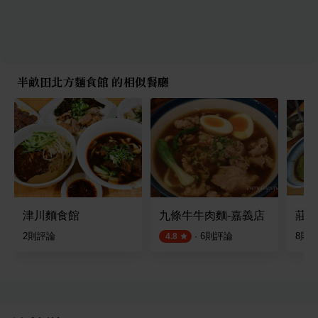
半畝田北方麵食館 的相似餐廳
津川麵食館
九條牛牛肉麵-嘉義店
莊北
2
則評論
·
6
則評論
8
則
4.8