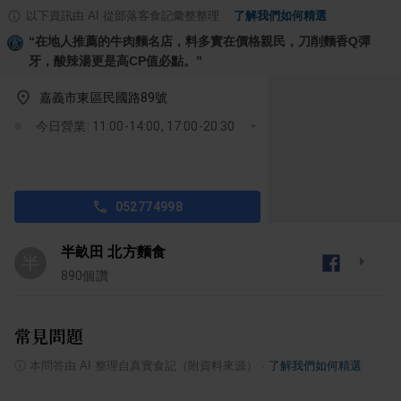
以下資訊由 AI 從部落客食記彙整整理
·
了解我們如何精選
“
在地人推薦的牛肉麵名店，料多實在價格親民，刀削麵香Q彈
牙，酸辣湯更是高CP值必點。
”
嘉義市東區民國路89號
今日營業: 11:00-14:00, 17:00-20:30
052774998
半畝田 北方麵食
半
890
個讚
常見問題
ⓘ
本問答由 AI 整理自真實食記（附資料來源）
·
了解我們如何精選