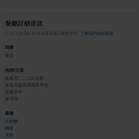
餐廳詳細資訊
ⓘ
以下資訊由 AI 從部落客食記彙整整理
·
了解我們如何精選
商圈
東區
地標/交通
嘉義市二二八紀念館
華南高級商業職業學校
嘉義高中
棒球場
餐種
牛肉麵
麵食
水餃