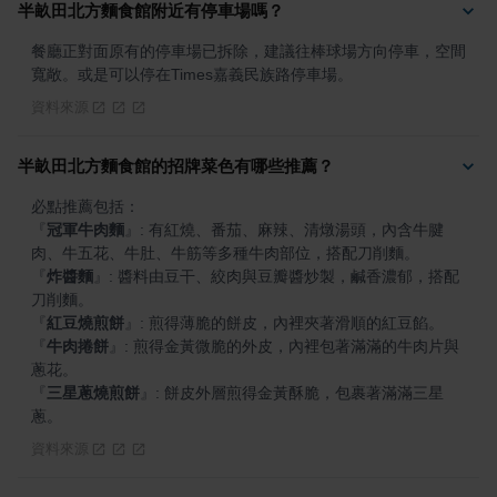
半畝田北方麵食館附近有停車場嗎？
餐廳正對面原有的停車場已拆除，建議往棒球場方向停車，空間
寬敞。或是可以停在Times嘉義民族路停車場。
資料來源
半畝田北方麵食館的招牌菜色有哪些推薦？
『
冠軍牛肉麵
』
: 有紅燒、番茄、麻辣、清燉湯頭，內含牛腱
『
炸醬麵
』
: 醬料由豆干、絞肉與豆瓣醬炒製，鹹香濃郁，搭配
『
紅豆燒煎餅
』
『
牛肉捲餅
』
: 煎得金黃微脆的外皮，內裡包著滿滿的牛肉片與
『
三星蔥燒煎餅
』
: 餅皮外層煎得金黃酥脆，包裹著滿滿三星
蔥。
資料來源