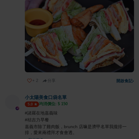
+
2
分享
開啟食記
›
小太陽美食口袋名單
均消價位: $
150
5.0
#諸羅在地嘉義味
#桔吉力早餐
嘉義市除了雞肉飯，brunch 店嘛是濟甲名單我攏排一
排，愛來兩禮拜才食會透。