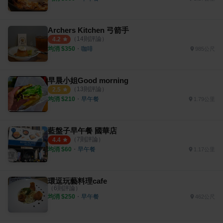
Archers Kitchen 弓箭手
（
14
則評論）
4.2
均消 $
350
・
咖啡
985公尺
早晨小姐Good morning
（
13
則評論）
2.5
均消 $
210
・
早午餐
1.79公里
藍盤子早午餐 國華店
（
7
則評論）
4.4
均消 $
60
・
早午餐
1.17公里
環逗玩藝料理cafe
（
6
則評論）
均消 $
250
・
早午餐
462公尺