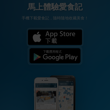
馬上體驗愛食記
手機下載愛食記，隨時隨地收藏美食！