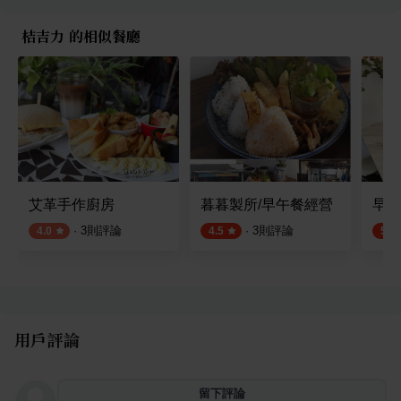
桔吉力 的相似餐廳
艾革手作廚房
暮暮製所/早午餐經營
早窩C
·
3
則評論
·
3
則評論
4.0
4.5
5.0
用戶評論
留下評論