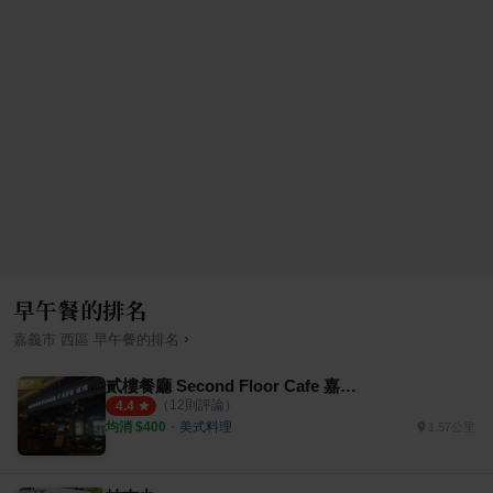
早午餐的排名
›
嘉義市
西區
早午餐
的排名
貳樓餐廳 Second Floor Cafe 嘉義店
（
12
則評論）
4.4
均消 $
400
・
美式料理
1.57公里