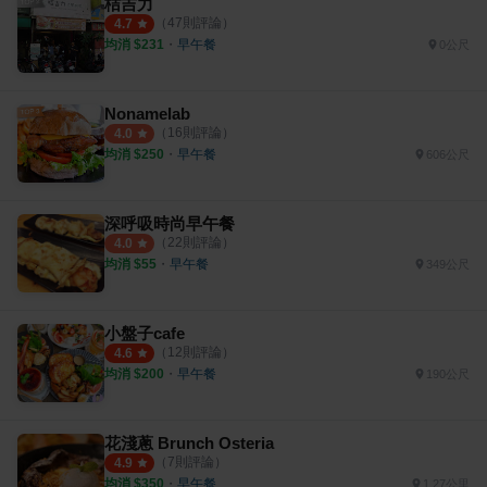
桔吉力
（
47
則評論）
4.7
均消 $
231
・
早午餐
0公尺
Nonamelab
（
16
則評論）
4.0
均消 $
250
・
早午餐
606公尺
深呼吸時尚早午餐
（
22
則評論）
4.0
均消 $
55
・
早午餐
349公尺
小盤子cafe
（
12
則評論）
4.6
均消 $
200
・
早午餐
190公尺
花淺蔥 Brunch Osteria
（
7
則評論）
4.9
均消 $
350
・
早午餐
1.27公里