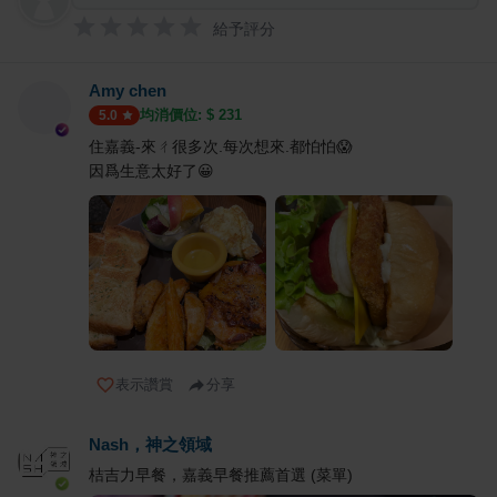
給予評分
Amy chen
均消價位: $
231
5.0
住嘉義-來ㄔ很多次.每次想來.都怕怕😱
因爲生意太好了😀
表示讚賞
分享
Nash，神之領域
桔吉力早餐，嘉義早餐推薦首選 (菜單)