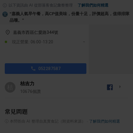
以下資訊由 AI 從部落客食記彙整整理
·
了解我們如何精選
“
嘉義人氣早午餐，高CP值美味，份量十足，評價超高，值得排隊
品嚐。
”
嘉義市西區仁愛路344號
現正營業: 06:00-13:20
052287587
桔吉力
桔
10676
個讚
常見問題
ⓘ
本問答由 AI 整理自真實食記（附資料來源）
·
了解我們如何精選