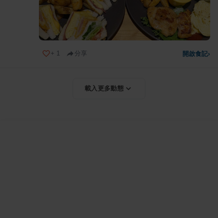
+
1
分享
開啟食記
›
載入更多動態