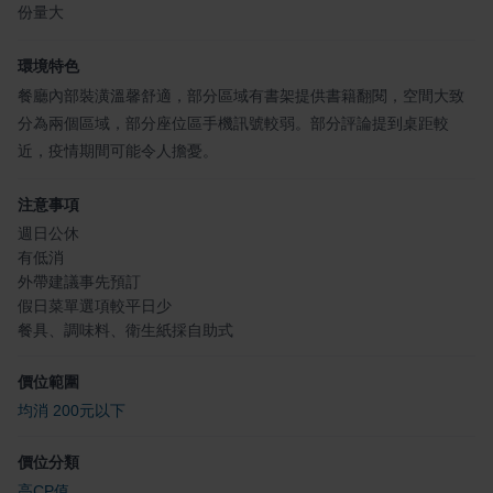
份量大
環境特色
餐廳內部裝潢溫馨舒適，部分區域有書架提供書籍翻閱，空間大致
分為兩個區域，部分座位區手機訊號較弱。部分評論提到桌距較
近，疫情期間可能令人擔憂。
注意事項
週日公休
有低消
外帶建議事先預訂
假日菜單選項較平日少
餐具、調味料、衛生紙採自助式
價位範圍
均消 200元以下
價位分類
高CP值