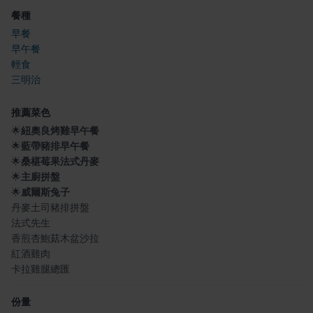
餐種
早餐
早午餐
輕食
三明治
推薦菜色
🌟
紐奧良烤雞早午餐
🌟
藍帶豬排早午餐
🌟
桑椹莓果法式丹麥
🌟
主廚拼盤
🌟
威爾斯兔子
丹麥土司豬排拼盤
法式先生
香煎杏鮑菇木盆沙拉
紅酒雞肉
卡拉雞腿總匯
份量