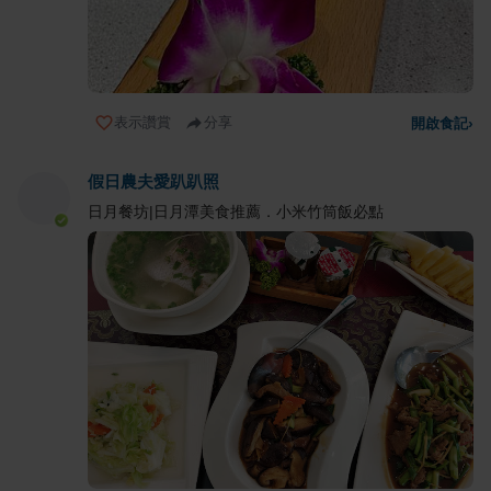
表示讚賞
分享
開啟食記
›
假日農夫愛趴趴照
日月餐坊|日月潭美食推薦．小米竹筒飯必點