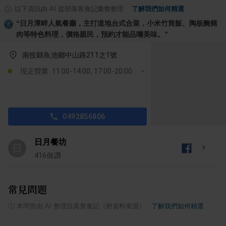
以下資訊由 AI 從部落客食記彙整整理
·
了解我們如何精選
“
日月潭畔人氣餐廳，主打道地台式合菜，小米竹筒飯、陶板醃豬
肉等特色料理，價格親民，預約才能品嚐美味。
”
南投縣魚池鄉中山路211之1號
現正營業: 11:00-14:00, 17:00-20:00
0492856806
日月餐坊
日
416
個讚
常見問題
ⓘ
本問答由 AI 整理自真實食記（附資料來源）
·
了解我們如何精選