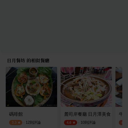
日月餐坊 的相似餐廳
碼啡館
麓司岸餐廳 日月潭美食
牛朝
·
12
則評論
·
10
則評論
3.3
4.6
4.0