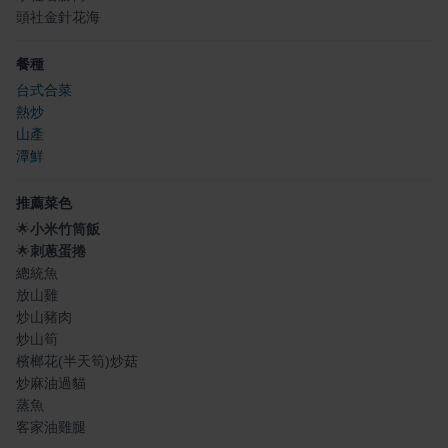
頭社金針花海
餐種
台式合菜
熱炒
山產
潭鮮
推薦菜色
🌟
小米竹筒飯
🌟
刺蔥蛋捲
總統魚
放山雞
炒山豬肉
炒山筍
檳榔花(半天筍)炒菇
炒麻油過貓
蒸魚
客家油雞腿