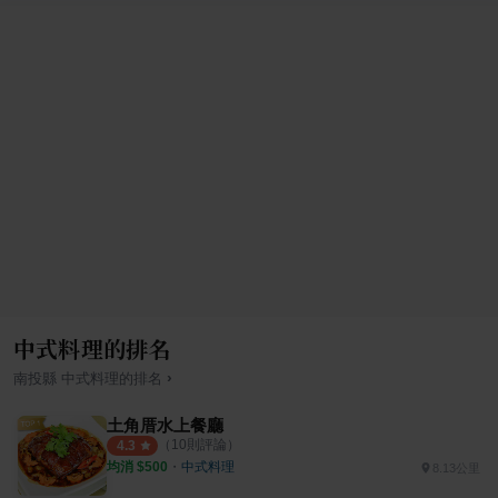
中式料理的排名
›
南投縣
中式料理
的排名
土角厝水上餐廳
（
10
則評論）
4.3
均消 $
500
・
中式料理
8.13公里