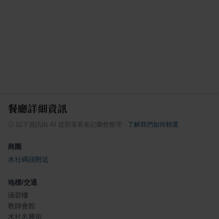
餐廳詳細資訊
ⓘ
以下資訊由 AI 從部落客食記彙整整理
·
了解我們如何精選
商圈
水社碼頭附近
地標/交通
涵碧樓
教師會館
水社名勝街