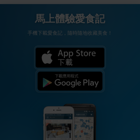
馬上體驗愛食記
手機下載愛食記，隨時隨地收藏美食！