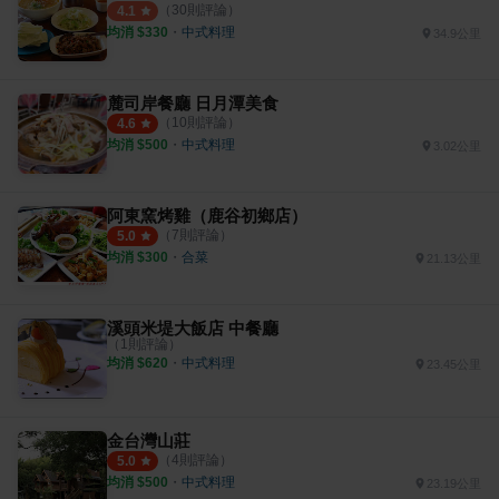
（
30
則評論）
4.1
均消 $
330
・
中式料理
34.9公里
麓司岸餐廳 日月潭美食
（
10
則評論）
4.6
均消 $
500
・
中式料理
3.02公里
阿東窯烤雞（鹿谷初鄉店）
（
7
則評論）
5.0
均消 $
300
・
合菜
21.13公里
溪頭米堤大飯店 中餐廳
（
1
則評論）
均消 $
620
・
中式料理
23.45公里
金台灣山莊
（
4
則評論）
5.0
均消 $
500
・
中式料理
23.19公里