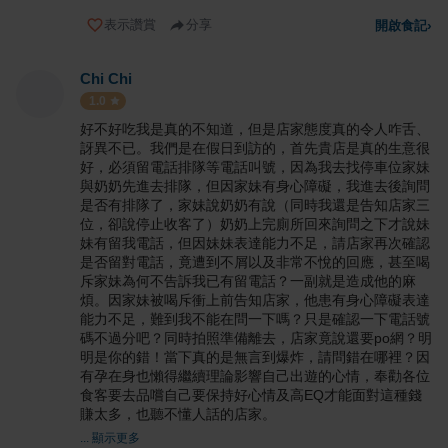
表示讚賞
分享
開啟食記
›
Chi Chi
1.0
好不好吃我是真的不知道，但是店家態度真的令人咋舌、
訝異不已。我們是在假日到訪的，首先貴店是真的生意很
好，必須留電話排隊等電話叫號，因為我去找停車位家妹
與奶奶先進去排隊，但因家妹有身心障礙，我進去後詢問
是否有排隊了，家妹說奶奶有說（同時我還是告知店家三
位，卻說停止收客了）奶奶上完廁所回來詢問之下才說妹
妹有留我電話，但因妹妹表達能力不足，請店家再次確認
是否留對電話，竟遭到不屑以及非常不悅的回應，甚至喝
斥家妹為何不告訴我已有留電話？一副就是造成他的麻
煩。因家妹被喝斥衝上前告知店家，他患有身心障礙表達
能力不足，難到我不能在問一下嗎？只是確認一下電話號
碼不過分吧？同時拍照準備離去，店家竟說還要po網？明
明是你的錯！當下真的是無言到爆炸，請問錯在哪裡？因
有孕在身也懶得繼續理論影響自己出遊的心情，奉勸各位
食客要去品嚐自己要保持好心情及高EQ才能面對這種錢
賺太多，也聽不懂人話的店家。
... 顯示更多