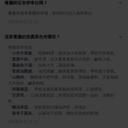
餐廳附近有停車位嗎？
餐廳旁邊有專屬停車場，提供約六到八個停車位。
資料來源
這家餐廳的推薦菜色有哪些？
『
小米竹筒飯
』
『
蔥爆牛肉
』
『
薑絲魚片湯
』
『
客家油雞腿
』
『
山豬肉
』
: 醃製後半肥半瘦，與洋蔥、黑胡椒醬料、大蒜辣椒
『
刺蔥捲蛋
』
『
甘蔗筍
』
: 口感清脆香甜，與秀珍菇等菇類一起炒，清爽好
『
蠔油香菇
』
『
破布子蒸魚
』
: 以破布子提味，能吃出魚肉的鮮甜。
資料來源