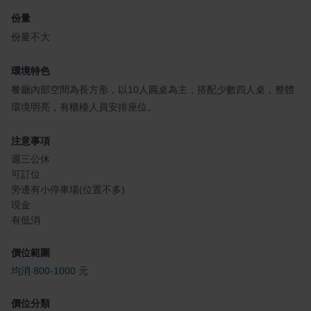
份量
份量不大
環境特色
餐廳內部空間為長方形，以10人圓桌為主，搭配少數四人桌，整體
環境明亮，有櫃檯人員安排座位。
注意事項
週三公休
可訂位
旁邊有小停車場(位置不多)
現金
有低消
價位範圍
均消 800-1000 元
價位分類