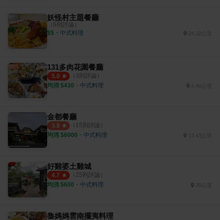
妖怪村主題餐廳
（
6
則評論）
$$
・
中式料理
24.32公里
131多肉花園餐廳
（
3
則評論）
5.0
均消 $
430
・
中式料理
4.46公里
金都餐廳
（
15
則評論）
3.9
均消 $
6000
・
中式料理
13.43公里
好雞婆土雞城
（
25
則評論）
4.7
均消 $
600
・
中式料理
35公里
魯媽媽雲南擺夷料理