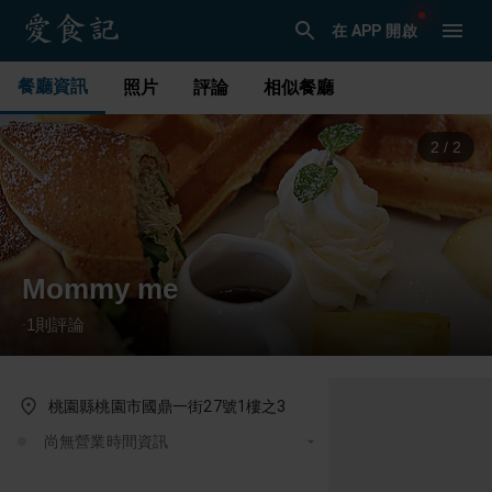
在 APP 開啟
餐廳資訊
照片
評論
相似餐廳
1
/
2
Mommy me
1
則評論
·
桃園縣桃園市國鼎一街27號1樓之3
尚無營業時間資訊