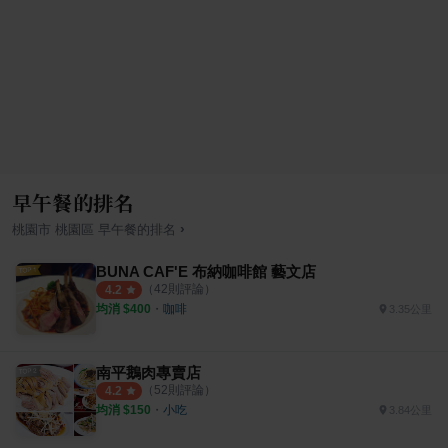
早午餐的排名
›
桃園市
桃園區
早午餐
的排名
BUNA CAF'E 布納咖啡館 藝文店
（
42
則評論）
4.2
均消 $
400
・
咖啡
3.35公里
南平鵝肉專賣店
（
52
則評論）
4.2
均消 $
150
・
小吃
3.84公里