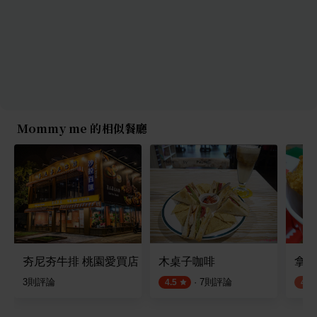
Mommy me 的相似餐廳
夯尼夯牛排 桃園愛買店
木桌子咖啡
拿坡
3
則評論
·
7
則評論
4.5
4.0