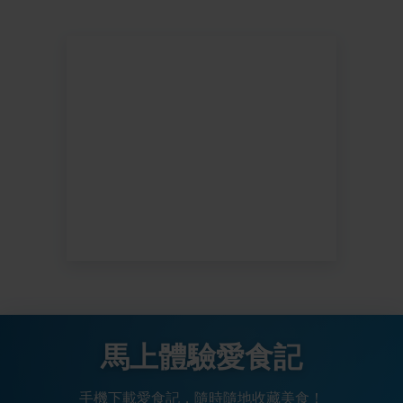
馬上體驗愛食記
手機下載愛食記，隨時隨地收藏美食！