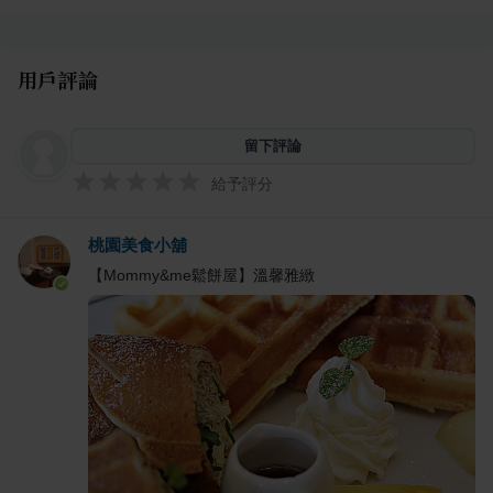
用戶評論
留下評論
給予評分
桃園美食小舖
【Mommy&me鬆餅屋】溫馨雅緻