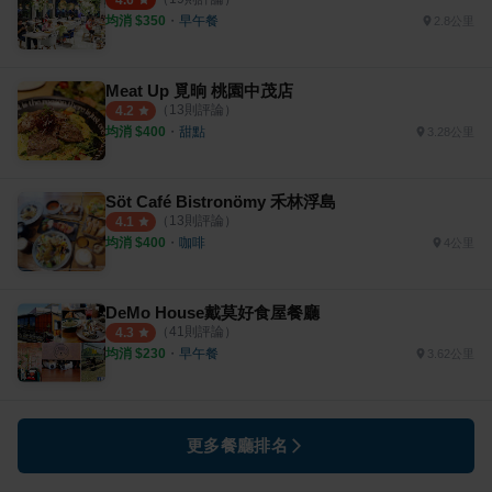
均消 $
350
・
早午餐
2.8公里
Meat Up 覓晌 桃園中茂店
（
13
則評論）
4.2
均消 $
400
・
甜點
3.28公里
Söt Café Bistronömy 禾林浮島
（
13
則評論）
4.1
均消 $
400
・
咖啡
4公里
DeMo House戴莫好食屋餐廳
（
41
則評論）
4.3
均消 $
230
・
早午餐
3.62公里
更多餐廳排名