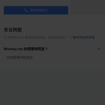
033790311
常見問題
ⓘ
本問答由 AI 整理自真實食記（附資料來源）
·
了解我們如何精選
Mommy me 的營業時間是？
尚無營業時間資訊