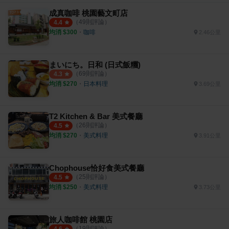
成真咖啡 桃園藝文町店
（
49
則評論）
4.4
均消 $
300
・
咖啡
2.46公里
まいにち。日和 (日式飯糰)
（
69
則評論）
4.3
均消 $
270
・
日本料理
3.69公里
T2 Kitchen & Bar 美式餐廳
（
26
則評論）
4.5
均消 $
270
・
美式料理
3.91公里
Chophouse恰好食美式餐廳
（
25
則評論）
4.5
均消 $
250
・
美式料理
3.73公里
旅人咖啡館 桃園店
（
19
則評論）
4.6