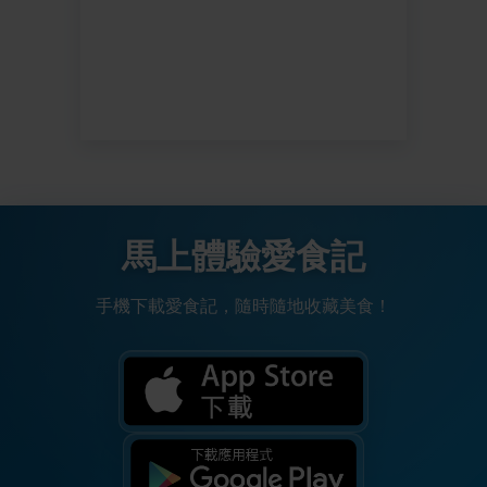
馬上體驗愛食記
手機下載愛食記，隨時隨地收藏美食！