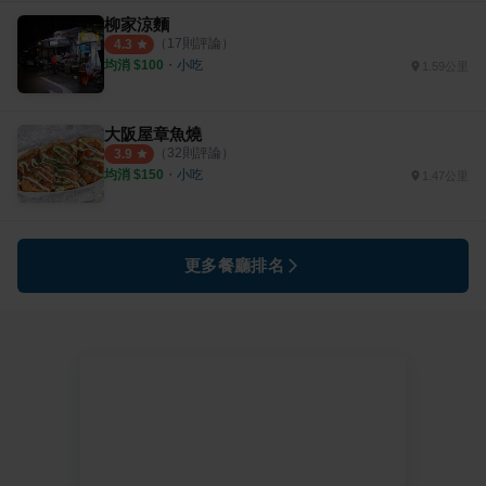
柳家涼麵
（
17
則評論）
4.3
均消 $
100
・
小吃
1.59公里
大阪屋章魚燒
（
32
則評論）
3.9
均消 $
150
・
小吃
1.47公里
更多餐廳排名