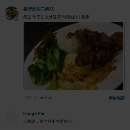
魯智深與二鍋頭
餅王.除了餅以外還有不錯吃的牛腩飯
+
3
分享
開啟食記
›
Hodge Pai
老實說，蔥油餅不怎麼好吃。