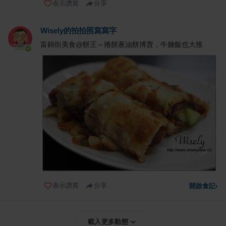
表示讚賞
分享
Wisely的拍拍照寫寫字
富錦街美食@餅王～捲餅蔥油餅博賣，牛腩飯也大推
表示讚賞
分享
開啟食記
›
載入更多動態