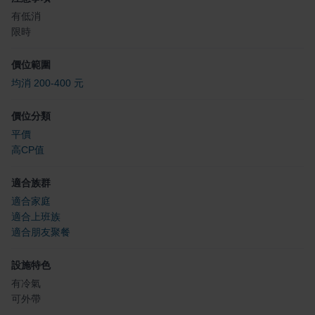
有低消
限時
價位範圍
均消 200-400 元
價位分類
平價
高CP值
適合族群
適合家庭
適合上班族
適合朋友聚餐
設施特色
有冷氣
可外帶