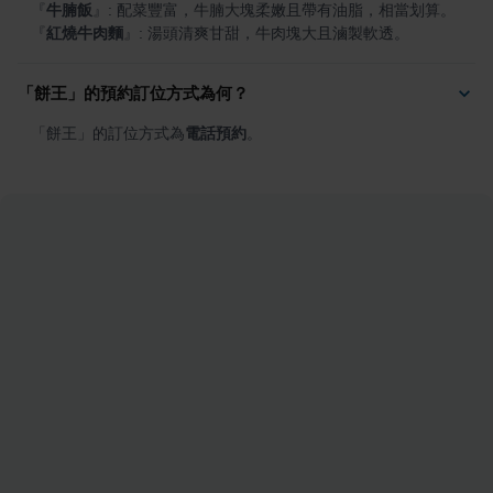
『
牛腩飯
』
『
紅燒牛肉麵
』
: 湯頭清爽甘甜，牛肉塊大且滷製軟透。
「餅王」的預約訂位方式為何？
「餅王」的訂位方式為
電話預約
。