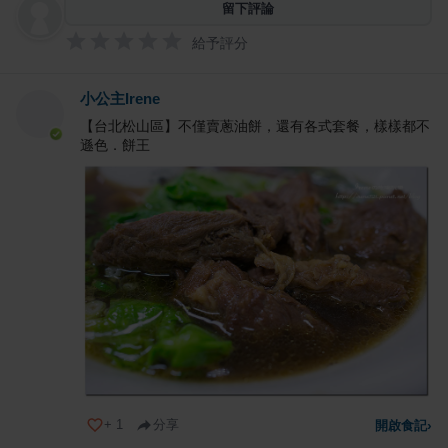
留下評論
給予評分
小公主Irene
【台北松山區】不僅賣蔥油餅，還有各式套餐，樣樣都不
遜色．餅王
+
1
分享
開啟食記
›