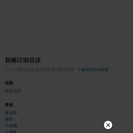
餐廳詳細資訊
ⓘ
以下資訊由 AI 從部落客食記彙整整理
·
了解我們如何精選
商圈
民生社區
餐種
蔥油餅
捲餅
牛肉麵
牛腩飯