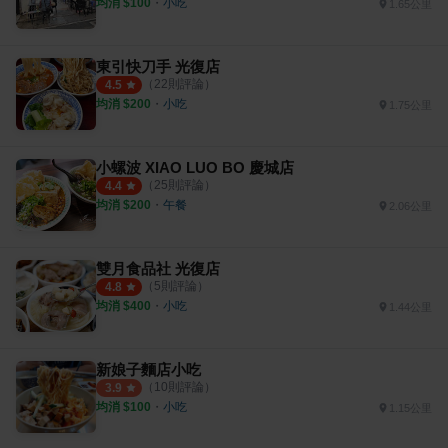
均消 $
100
・
小吃
1.65公里
東引快刀手 光復店
（
22
則評論）
4.5
均消 $
200
・
小吃
1.75公里
小螺波 XIAO LUO BO 慶城店
（
25
則評論）
4.4
均消 $
200
・
午餐
2.06公里
雙月食品社 光復店
（
5
則評論）
4.8
均消 $
400
・
小吃
1.44公里
新娘子麵店小吃
（
10
則評論）
3.9
均消 $
100
・
小吃
1.15公里