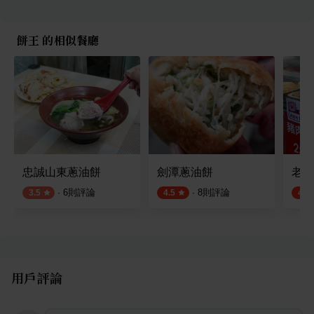
餅王 的相似餐廳
忠誠山東蔥油餅
劍潭蔥油餅
老郭
·
6
則評論
·
8
則評論
3.5
4.5
4.5
用戶評論