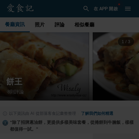
在 APP 開啟
餐廳資訊
照片
評論
相似餐廳
1
/
3
餅王
8
則評論
·
以下資訊由 AI 從部落客食記彙整整理
·
了解我們如何精選
“
除了招牌蔥油餅，更提供多樣美味套餐，從捲餅到牛腩飯，樣樣
都值得一試。
”