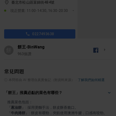
臺北市松山區富錦街484號
現正營業: 11:00-14:30, 16:30-20:30
0227493638
餅王-BinWang
餅
963
個讚
常見問題
ⓘ
本問答由 AI 整理自真實食記（附資料來源）
·
了解我們如何精選
「餅王」推薦必點的菜色有哪些？
『
蔥油餅
』
『
牛肉捲餅
』