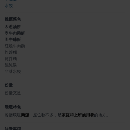
水餃
推薦菜色
🌟
蔥油餅
🌟
牛肉捲餅
🌟
牛腩飯
紅燒牛肉麵
炸醬麵
乾拌麵
餛飩湯
韭菜水餃
份量
份量充足
環境特色
餐廳環境
簡潔
，座位數不多，是
家庭和上班族用餐
的地方。
注意事項