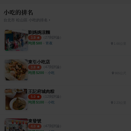
小吃的排名
›
台北市
松山區
小吃
的排名
劉媽媽涼麵
（
27
則評論）
3.9
均消 $
80
・
宵夜
1.66公里
東引小吃店
（
47
則評論）
3.8
均消 $
200
・
小吃
965公尺
王記府城肉粽
（
12
則評論）
5.0
均消 $
100
・
小吃
2.23公里
東發號
（
47
則評論）
4.0