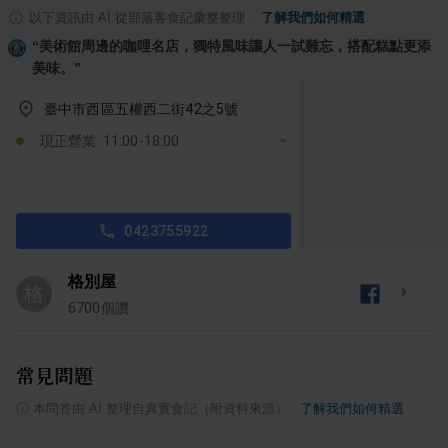
以下資訊由 AI 從部落客食記彙整整理
·
了解我們如何精選
“
美術館周邊的咖哩名店，獨特風味讓人一試難忘，搭配糕點更添
美味。
”
臺中市西區五權西二街42之5號
現正營業: 11:00-18:00
0423755922
格別屋
格
6700
個讚
常見問題
ⓘ
本問答由 AI 整理自真實食記（附資料來源）
·
了解我們如何精選