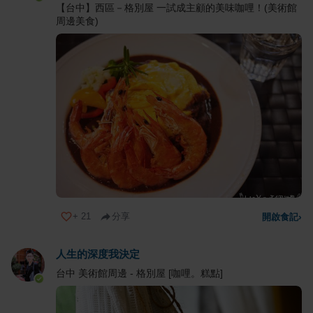
【台中】西區－格別屋 一試成主顧的美味咖哩！(美術館
周邊美食)
+
21
分享
開啟食記
›
人生的深度我決定
台中 美術館周邊 - 格別屋 [咖哩。糕點]