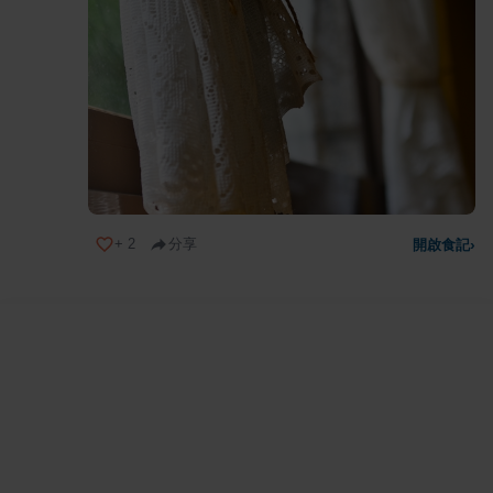
+
2
分享
開啟食記
›