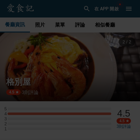
在 APP 開啟
餐廳資訊
照片
菜單
評論
相似餐廳
1
/
2
格別屋
3
則評論
·
4.5
5
4.5
5 星：0 則評論
4
4 星：1 則評論
3
3 星：0 則評論
4.5
2
2 星：0 則評論
3
則評論
1
1 星：0 則評論