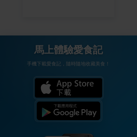
馬上體驗愛食記
手機下載愛食記，隨時隨地收藏美食！