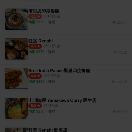
淇里思印度餐廳
（
21
則評論）
4.1
均消 $
750
・
咖哩
522公尺
飪室 Renshi
（
59
則評論）
4.5
均消 $
270
・
咖哩
1.2公里
Sree India Palace斯里印度餐廳
（
56
則評論）
4.4
均消 $
800
・
咖哩
1.74公里
山川咖喱 Yamakawa Curry 民生店
（
4
則評論）
5.0
均消 $
250
・
咖哩
824公尺
飪室 Renshi 勤美店