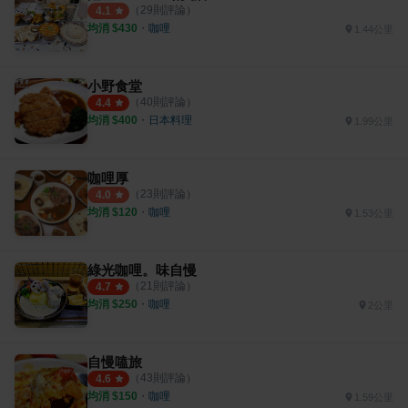
（
29
則評論）
4.1
均消 $
430
・
咖哩
1.44公里
小野食堂
（
40
則評論）
4.4
均消 $
400
・
日本料理
1.99公里
咖哩厚
（
23
則評論）
4.0
均消 $
120
・
咖哩
1.53公里
綠光咖哩。味自慢
（
21
則評論）
4.7
均消 $
250
・
咖哩
2公里
自慢嗑旅
（
43
則評論）
4.6
均消 $
150
・
咖哩
1.59公里