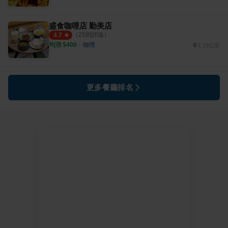
盛食咖哩店 勤美店
（
25
則評論）
4.7
均消 $
400
・
咖哩
1.19公里
更多餐廳排名