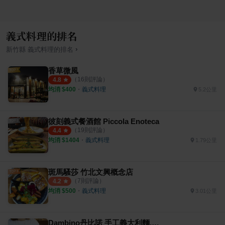
義式料理的排名
›
新竹縣
義式料理
的排名
香草微風
（
16
則評論）
4.8
均消 $
400
・
義式料理
5.2公里
彼刻義式餐酒館 Piccola Enoteca
（
19
則評論）
4.4
均消 $
1404
・
義式料理
1.79公里
斑馬騷莎 竹北文興概念店
（
7
則評論）
4.2
均消 $
500
・
義式料理
3.01公里
Dambino丹比諾 手工義大利麵.披薩