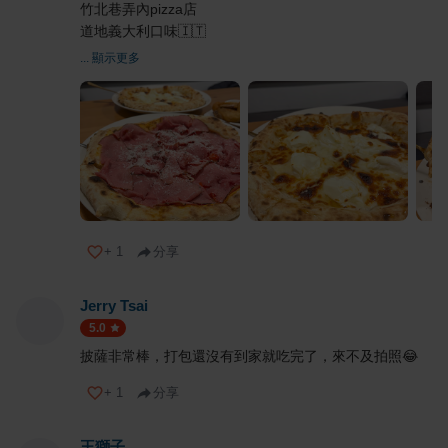
竹北巷弄內pizza店
道地義大利口味🇮🇹
... 顯示更多
+
1
分享
Jerry Tsai
5.0
披薩非常棒，打包還沒有到家就吃完了，來不及拍照😂
+
1
分享
王獅子