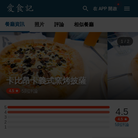
在 APP 開啟
餐廳資訊
照片
評論
相似餐廳
1
/
2
卡比昂卡義式窯烤披薩
5
則評論
·
4.5
5
4.5
5 星：1 則評論
4
4 星：1 則評論
3
3 星：0 則評論
4.5
2
2 星：0 則評論
5
則評論
1
1 星：0 則評論