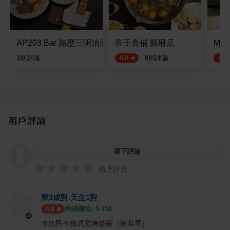
AP203 Bar 熱壓三明治廚房-竹北光明a店
帝王食補 縣府店
Mag
1
則評論
·
8
則評論
5.0
4.5
用戶評論
留下評論
給予評分
乘3成對.天生1對
均消價位: $
450
4.0
卡比昂卡義式窯烤披薩（附菜單）