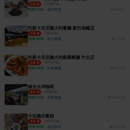
（
10
則評論）
4.6
均消 $
500
・
義式料理
655公尺
托斯卡尼尼義大利餐廳 新竹高鐵店
（
7
則評論）
4.8
均消 $
450
・
親子餐廳
3.7公里
托斯卡尼尼義大利庭園餐廳 竹北店
（
30
則評論）
4.9
均消 $
400
・
約會餐廳
427公尺
綠光水岸咖啡
（
4
則評論）
4.5
均消 $
420
・
景觀餐廳
14.25公里
卡拉義式餐館
（
26
則評論）
4.6
均消 $
300
・
義式料理
7.22公里