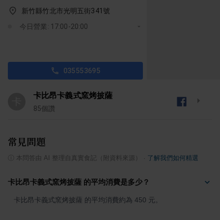
新竹縣竹北市光明五街341號
今日營業: 17:00-20:00
035553695
卡比昂卡義式窯烤披薩
卡
85
個讚
常見問題
ⓘ
本問答由 AI 整理自真實食記（附資料來源）
·
了解我們如何精選
卡比昂卡義式窯烤披薩 的平均消費是多少？
卡比昂卡義式窯烤披薩 的平均消費約為 450 元。