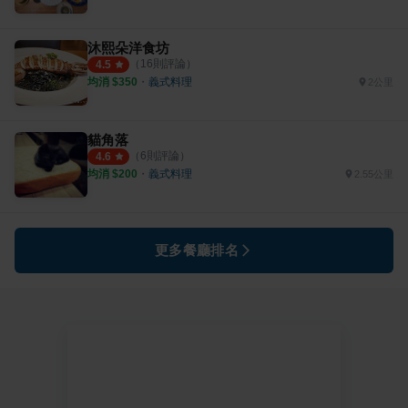
沐熙朵洋食坊
（
16
則評論）
4.5
均消 $
350
・
義式料理
2公里
貓角落
（
6
則評論）
4.6
均消 $
200
・
義式料理
2.55公里
更多餐廳排名