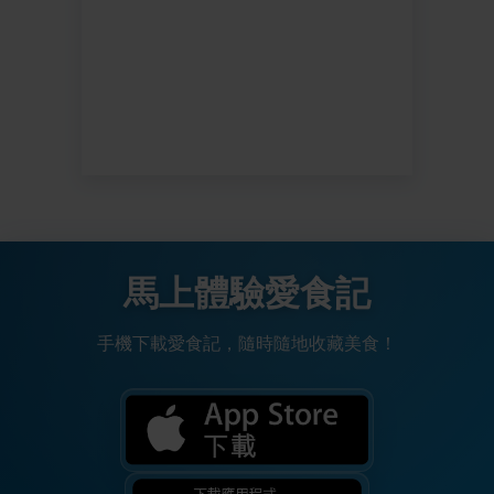
馬上體驗愛食記
手機下載愛食記，隨時隨地收藏美食！