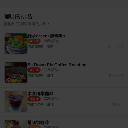
咖啡的排名
›
新北市
三重區
咖啡
的排名
綠承green+翻轉flip
（
48
則評論）
4.1
均消 $
300
・
甜點
1.37公里
Sit Down Plz Coffee Roasting 西當･普里斯
（
11
則評論）
4.7
均消 $
100
・
咖啡
168公尺
木童繪本咖啡
（
32
則評論）
4.6
均消 $
250
・
咖啡
0公尺
驚嘆號咖啡
（
25
則評論）
3.4