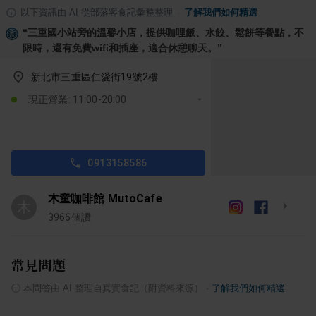
以下資訊由 AI 從部落客食記彙整整理
·
了解我們如何精選
“
三重國小站旁的溫馨小店，提供咖哩飯、水餃、鬆餅等餐點，不
限時，還有免費wifi和插座，適合休憩聊天。
”
新北市三重區仁愛街19號2樓
現正營業: 11:00-20:00
0913158586
木童咖啡館 MutoCafe
木
3966
個讚
常見問題
ⓘ
本問答由 AI 整理自真實食記（附資料來源）
·
了解我們如何精選