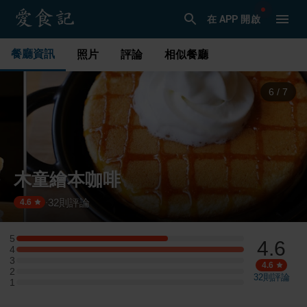
在 APP 開啟
餐廳資訊
照片
評論
相似餐廳
6
/
7
木童繪本咖啡
32
則評論
·
4.6
5
4.6
5 星：2 則評論
4
4 星：3 則評論
3
3 星：0 則評論
4.6
2
2 星：0 則評論
32
則評論
1
1 星：0 則評論