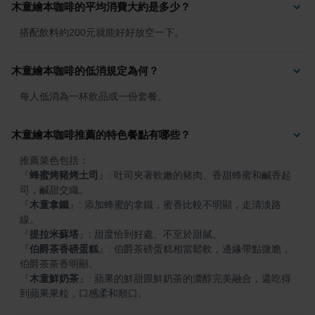
木童繪本咖啡的平均消費大約是多少？
搭配飲料約200元就能好好放空一下。
木童繪本咖啡的低消規定為何？
每人低消為一杯飲品或一份套餐。
木童繪本咖啡推薦的特色餐點有哪些？
『
蜂蜜烤豬烤土司
』
: 吐司夾著軟嫩的豬肉、香甜蜂蜜和鹹香起
『
木童拿鐵
』
: 添加蜂蜜的拿鐵，蜜香比較不明顯，走清淡路
『
提拉米蘇塔
』
『
伯爵茶香磅蛋糕
』
: 伯爵茶磅蛋糕相當鬆軟，邊緣帶點微脆，
『
木童鮮奶茶
』
: 蘋果的鮮甜跟鮮奶茶的濃醇完美融合，還吃得
到蘋果果粒，口感柔和順口。