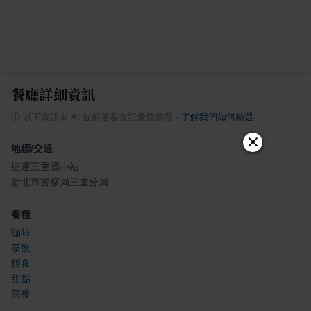
餐廳詳細資訊
ⓘ
以下資訊由 AI 從部落客食記彙整整理
·
了解我們如何精選
地標/交通
捷運三重國小站
新北市警察局三重分局
餐種
咖啡
茶飲
輕食
甜點
簡餐