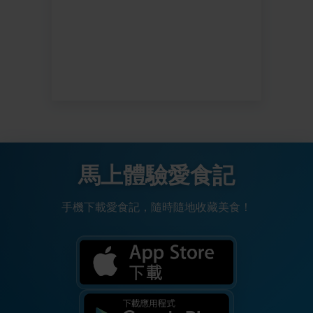
馬上體驗愛食記
手機下載愛食記，隨時隨地收藏美食！