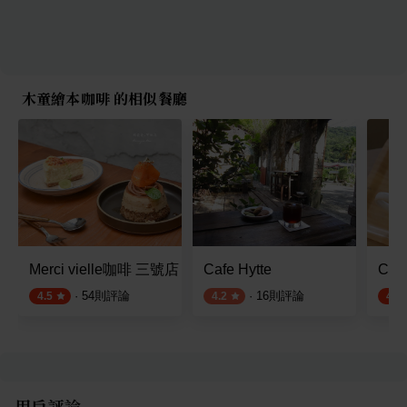
木童繪本咖啡 的相似餐廳
Merci vielle咖啡 三號店
Cafe Hytte
Coz
·
54
則評論
·
16
則評論
4.5
4.2
4.5
用戶評論