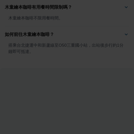
木童繪本咖啡有用餐時間限制嗎？
木童繪本咖啡不限用餐時間。
如何前往木童繪本咖啡？
搭乘台北捷運中和新蘆線至O50三重國小站，出站後步行約1分
鐘即可抵達。