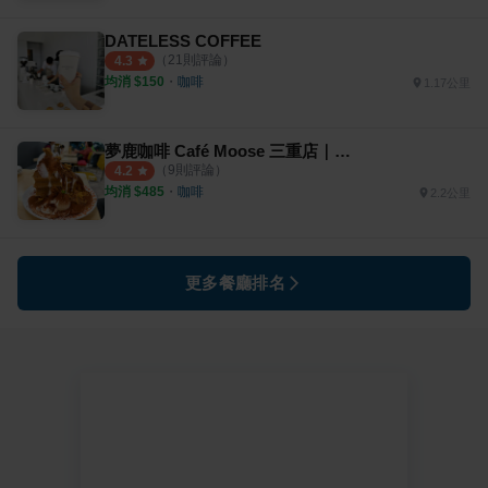
DATELESS COFFEE
（
21
則評論）
4.3
均消 $
150
・
咖啡
1.17公里
夢鹿咖啡 Café Moose 三重店｜訂位無額外保留時間
（
9
則評論）
4.2
均消 $
485
・
咖啡
2.2公里
更多餐廳排名