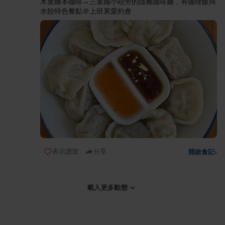
木童繪本咖啡→三重國小站旁的隱藏咖啡廳，有咖哩飯與
水餃特色餐點＠上班累愛約會
表示讚賞
分享
開啟食記
›
載入更多動態