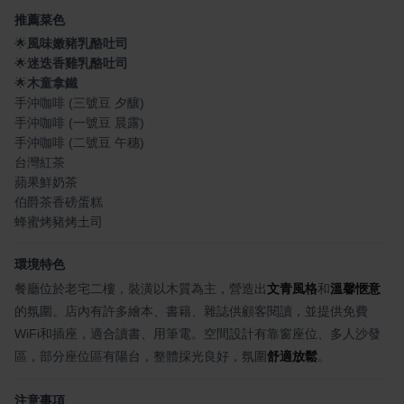
推薦菜色
🌟
風味嫩豬乳酪吐司
🌟
迷迭香雞乳酪吐司
🌟
木童拿鐵
手沖咖啡 (三號豆 夕釀)
手沖咖啡 (一號豆 晨露)
手沖咖啡 (二號豆 午穗)
台灣紅茶
蘋果鮮奶茶
伯爵茶香磅蛋糕
蜂蜜烤豬烤土司
環境特色
餐廳位於老宅二樓，裝潢以木質為主，營造出
文青風格
和
溫馨愜意
的氛圍。店內有許多繪本、書籍、雜誌供顧客閱讀，並提供免費
WiFi和插座，適合讀書、用筆電。空間設計有靠窗座位、多人沙發
區，部分座位區有陽台，整體採光良好，氛圍
舒適放鬆
。
注意事項