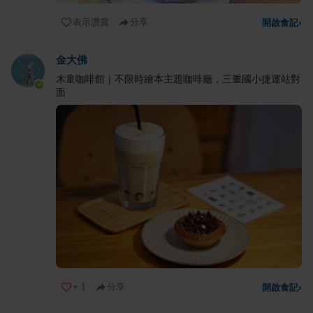
表示讚賞
分享
開啟食記
›
金大佛
木童咖啡館｜不限時繪本主題咖啡廳，三重國小捷運站對
面
+
1
分享
開啟食記
›