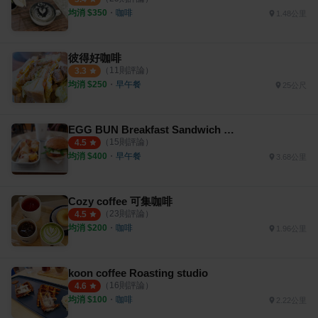
均消 $
350
・
咖啡
1.48公里
彼得好咖啡
（
11
則評論）
3.3
均消 $
250
・
早午餐
25公尺
EGG BUN Breakfast Sandwich & Espresso
（
15
則評論）
4.5
均消 $
400
・
早午餐
3.68公里
Cozy coffee 可集咖啡
（
23
則評論）
4.5
均消 $
200
・
咖啡
1.96公里
koon coffee Roasting studio
（
16
則評論）
4.6
均消 $
100
・
咖啡
2.22公里