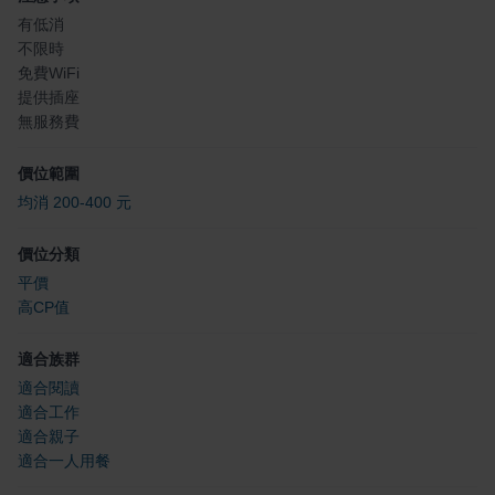
有低消
不限時
免費WiFi
提供插座
無服務費
價位範圍
均消 200-400 元
價位分類
平價
高CP值
適合族群
適合閱讀
適合工作
適合親子
適合一人用餐