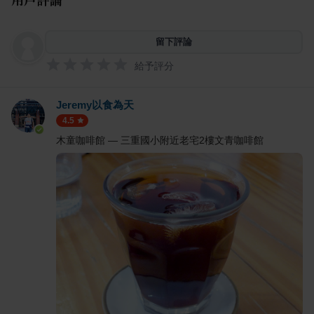
留下評論
給予評分
Jeremy以食為天
4.5
木童咖啡館 — 三重國小附近老宅2樓文青咖啡館