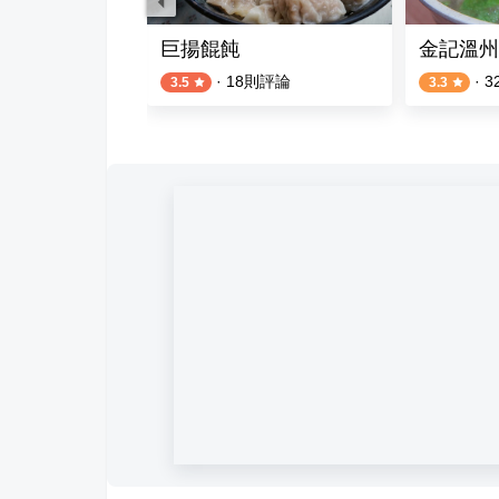
州餛飩
巨揚餛飩
金記溫州
評論
·
18
則評論
·
3
3.5
3.3