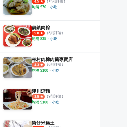
（
15
則評論）
4.5
均消 $
70
・
小吃
(原老溫州)餛飩大王
菜市仔嬤左營汾陽餛飩
廣招
·
14
則評論
·
59
則評論
4.7
3.5
前鎮肉粽
（
8
則評論）
5.0
均消 $
35
・
小吃
柏村肉粽肉羹專賣店
（
6
則評論）
4.3
均消 $
100
・
小吃
津川涼麵
（
9
則評論）
3.5
均消 $
100
・
小吃
筒仔米糕王