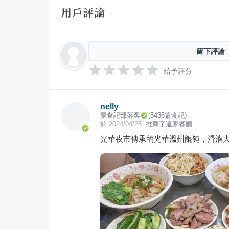
用戶評論
留下評論
給予評分
nelly
愛食記部落客
(
5436
篇食記)
於
2024/04/25
推薦了這家餐廳
光華夜市傳承的光華溫州餛飩，滑溜