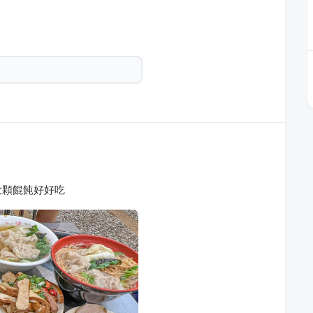
大顆餛飩好好吃