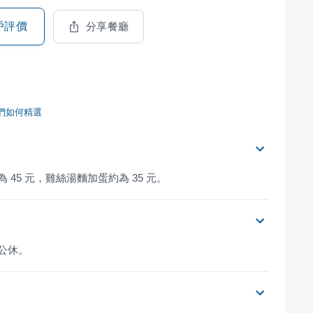
戶評價
分享餐廳
們如何精選
45 元，雞絲湯麵加蛋約為 35 元。
一公休。