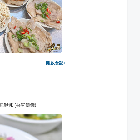
›
開啟食記
味餛飩 (菜單價錢)