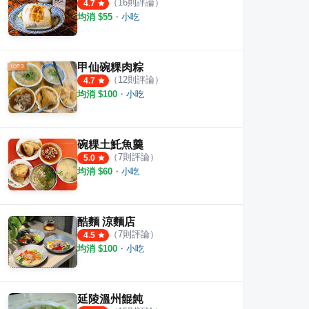
（
16
則評論）
4.7
均消 $
55
・
小吃
甲仙碗粿肉粽
（
12
則評論）
4.7
均消 $
100
・
小吃
碗粿土魠魚羹
（
7
則評論）
5.0
均消 $
60
・
小吃
酷麵 涼麵店
（
7
則評論）
4.5
均消 $
100
・
小吃
延陵溫州餛飩