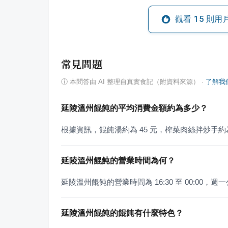
觀看
15
則用
常見問題
ⓘ
本問答由 AI 整理自真實食記（附資料來源）
·
了解我
延陵溫州餛飩的平均消費金額約為多少？
根據資訊，餛飩湯約為 45 元，榨菜肉絲拌炒手約為 
延陵溫州餛飩的營業時間為何？
延陵溫州餛飩的營業時間為 16:30 至 00:00，週
延陵溫州餛飩的餛飩有什麼特色？