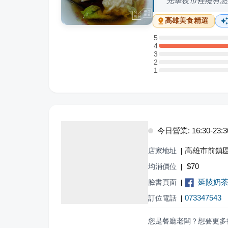
光華夜市裡擁有悠
高雄
美食精選
5
5 星：0 則評論
4
4 星：1 則評論
3
3 星：0 則評論
2
2 星：0 則評論
1
1 星：0 則評論
今日營業: 16:30-23:3
高雄市前鎮區
店家地址
|
$
70
均消價位
|
延陵奶
臉書頁面
|
073347543
訂位電話
|
您是餐廳老闆？想要更多