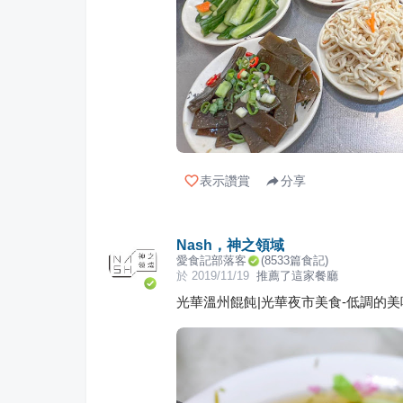
表示讚賞
分享
Nash，神之領域
愛食記部落客
(
8533
篇食記)
於
2019/11/19
推薦了這家餐廳
光華溫州餛飩|光華夜市美食-低調的美