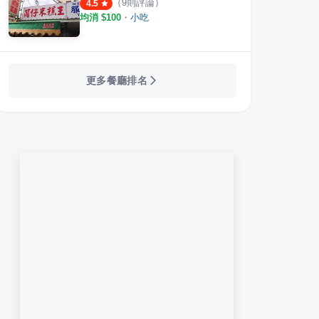
（
9
則評論）
4.5
均消 $
100
・
小吃
更多餐廳排名