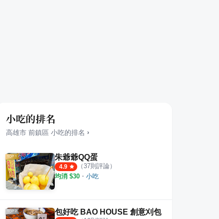
小吃的排名
高雄市
前鎮區
小吃
的排名
›
朱爺爺QQ蛋
（
37
則評論）
4.9
均消 $
30
・
小吃
包好吃 BAO HOUSE 創意刈包