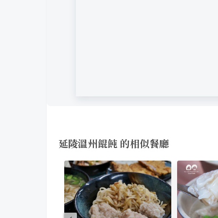
延陵溫州餛飩 的相似餐廳