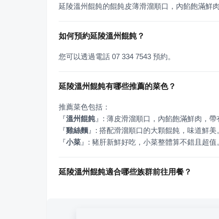
延陵溫州餛飩的餛飩皮薄滑溜順口，內餡飽滿鮮
如何預約延陵溫州餛飩？
您可以透過電話 07 334 7543 預約。
延陵溫州餛飩有哪些推薦的菜色？
『
溫州餛飩
』
『
雞絲麵
』
『
小菜
』
: 豬肝新鮮好吃，小菜整體算不錯且超值
延陵溫州餛飩適合哪些族群前往用餐？