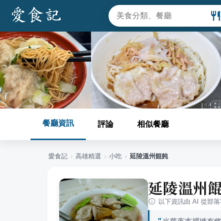
餐廳資訊
評論
相似餐廳
愛食記
›
高雄
精選
›
小吃
›
延陵溫州餛飩
延陵溫州
以下資訊由 AI 從部