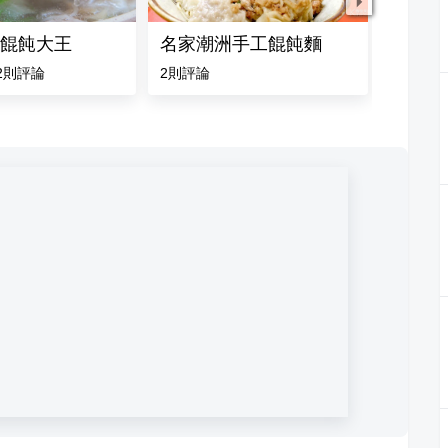
餛飩大王
名家潮洲手工餛飩麵
老溫馨
2
則評論
2
則評論
3.9