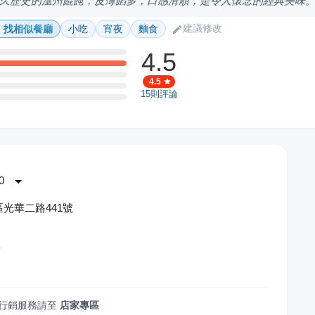
久歷史的溫州餛飩，皮薄餡多，口感滑順，是令人懷念的經典美味
建議修改
找相似餐廳
小吃
宵夜
麵食
4.5
4.5
15
則評論
0
光華二路441號
茶
行銷服務請至
店家專區