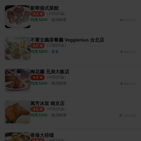
新華港式菜館
（
19
則評論）
4.3
均消 $
600
・
港式料理
572公尺
不葷主義茶餐廳 Veggienius 台北店
（
13
則評論）
4.0
均消 $
800
・
素食
462公尺
梅花廳 兄弟大飯店
（
48
則評論）
4.4
均消 $
500
・
港式料理
500公尺
萬芳冰室 南京店
（
65
則評論）
4.0
均消 $
300
・
港式料理
1.41公里
香港大排檔
（
28
則評論）