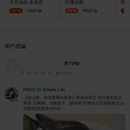
大方冰品 永吉店
行運冰室
世代
·
11
則評論
·
48
則評論
5.0
3.9
5.0
用戶評論
留下評論
給予評分
PEKO の Simple Life
【松山線。南京復興站美食】香港永興堂 港式養生甜品
專賣-芝麻糊、冰糖蓮子、龜苓膏|平價港式甜湯推薦|近台
安醫院|附菜單MENU