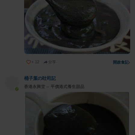
+
12
分享
開啟食記
›
桶子葉の吐司記
香港永興堂 -- 平價港式養生甜品