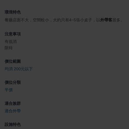
環境特色
餐廳店面不大，空間較小，大約只有4~5張小桌子，以
外帶客
居多。
注意事項
有低消
限時
價位範圍
均消 200元以下
價位分類
平價
適合族群
適合外帶
設施特色