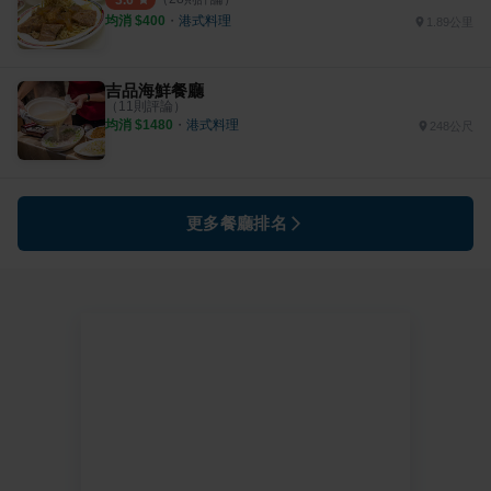
3.6
均消 $
400
・
港式料理
1.89公里
吉品海鮮餐廳
（
11
則評論）
均消 $
1480
・
港式料理
248公尺
更多餐廳排名