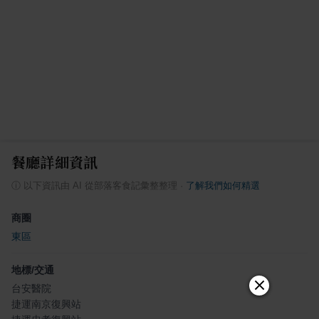
餐廳詳細資訊
ⓘ
以下資訊由 AI 從部落客食記彙整整理
·
了解我們如何精選
商圈
東區
地標/交通
台安醫院
捷運南京復興站