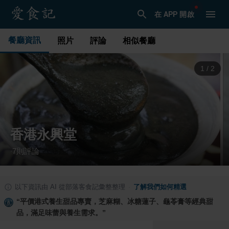
在 APP 開啟
餐廳資訊
照片
評論
相似餐廳
1
/
2
香港永興堂
7
則評論
·
以下資訊由 AI 從部落客食記彙整整理
·
了解我們如何精選
“
平價港式養生甜品專賣，芝麻糊、冰糖蓮子、龜苓膏等經典甜
品，滿足味蕾與養生需求。
”