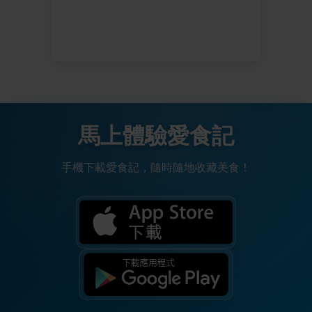
馬上體驗愛食記
手機下載愛食記，隨時隨地收藏美食！