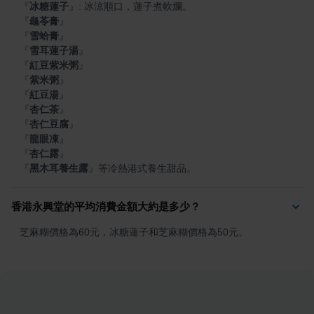
『
冰糖蓮子
』
『
龜苓膏
』
『
雪蛤膏
』
『
雪耳蓮子湯
』
『
紅豆紫米粥
』
『
紫米粥
』
『
紅豆湯
』
『
杏仁茶
』
『
杏仁豆腐
』
『
龍眼凍
』
『
杏仁露
』
『
黑木耳養生露
』
等冷熱港式養生甜品。
香港永興堂的平均消費金額大約是多少？
芝麻糊價格為60元，冰糖蓮子和芝麻糊價格為50元。