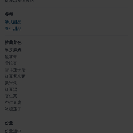
捷運忠孝復興站
餐種
港式甜品
養生甜品
推薦菜色
🌟
芝麻糊
龜苓膏
雪蛤膏
雪耳蓮子湯
紅豆紫米粥
紫米粥
紅豆湯
杏仁茶
杏仁豆腐
冰糖蓮子
份量
份量適中