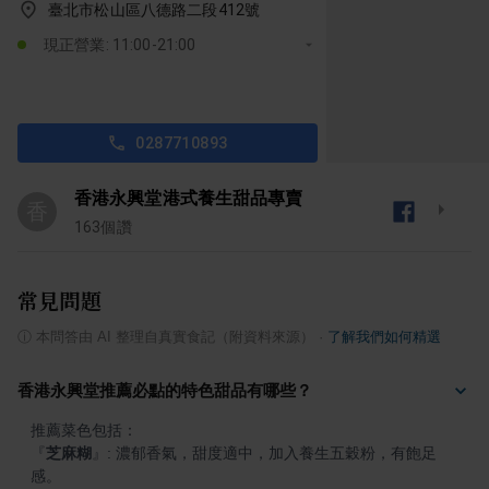
臺北市松山區八德路二段412號
現正營業: 11:00-21:00
0287710893
香港永興堂港式養生甜品專賣
香
163
個讚
常見問題
ⓘ
本問答由 AI 整理自真實食記（附資料來源）
·
了解我們如何精選
香港永興堂推薦必點的特色甜品有哪些？
『
芝麻糊
』
: 濃郁香氣，甜度適中，加入養生五穀粉，有飽足