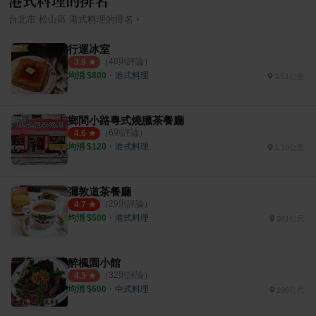
港式料理的排名
›
台北市
松山區
港式料理
的排名
行運冰室
（
48
則評論）
3.9
均消 $
800
・
港式料理
3.51公里
鄉間小路粵式燒臘茶餐廳
（
6
則評論）
4.6
均消 $
120
・
港式料理
1.18公里
彌敦道茶餐廳
（
29
則評論）
4.7
均消 $
500
・
港式料理
981公尺
醉楓園小館
（
32
則評論）
4.3
均消 $
600
・
中式料理
296公尺