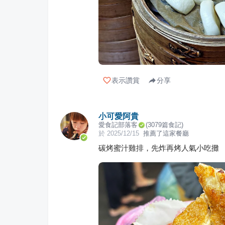
表示讚賞
分享
小可愛阿貴
愛食記部落客
(
3079
篇食記)
於
2025/12/15
推薦了這家餐廳
碳烤蜜汁雞排，先炸再烤人氣小吃攤