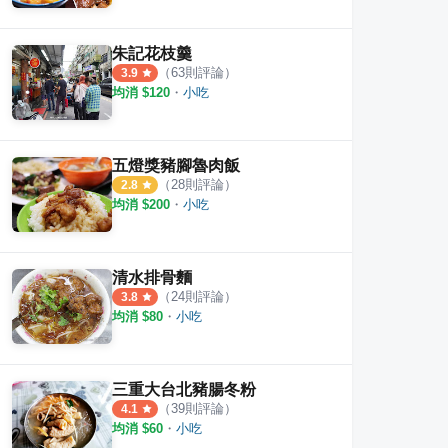
朱記花枝羹
（
63
則評論）
3.9
均消 $
120
・
小吃
五燈獎豬腳魯肉飯
（
28
則評論）
2.8
均消 $
200
・
小吃
清水排骨麵
（
24
則評論）
3.8
均消 $
80
・
小吃
三重大台北豬腸冬粉
（
39
則評論）
4.1
均消 $
60
・
小吃