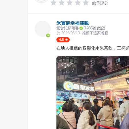
給予評分
米寶麻幸福滿載
愛食記部落客
(
1985
篇食記)
於
2026/06/10
推薦了這家餐廳
4.5
在地人推薦的客製化水果茶飲，三杯