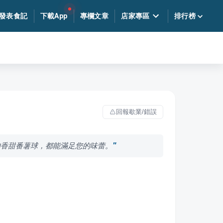
發表食記
下載App
專欄文章
店家專區
排行榜
回報歇業/錯誤
的香甜番薯球，都能滿足您的味蕾。