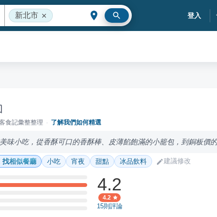
新北市
登入
落客食記彙整整理
·
了解我們如何精選
美味小吃，從香酥可口的香酥棒、皮薄餡飽滿的小籠包，到銅板價
建議修改
找相似餐廳
小吃
宵夜
甜點
冰品飲料
4.2
4.2
15
則評論