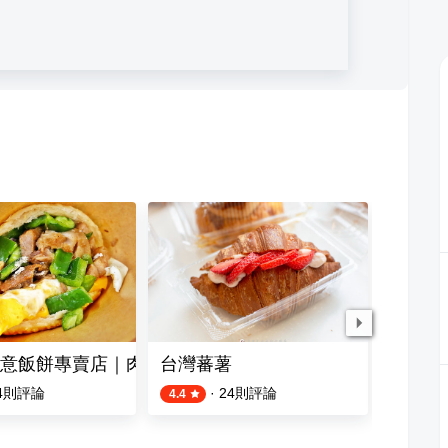
意飯餅專賣店｜肉夾饃｜炒飯｜炒泡麵
台灣蕃薯
朱記花
4
則評論
·
24
則評論
4.4
3.9