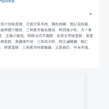
們如何精選
信良行佳味蛋捲、汪派沙茶羊肉、萬粒肉圓、曾記花枝羹、
、碳烤蜜汁雞排、三和夜市無名饅頭、蚵四海小吃、天一青
•日式食堂、正義小籠包、阿餅法式可麗餅、金英古早味蛋餅、菜更
現烤蛋糕、美國佬牛排、三和武大郎、阿元滷雞腳、蝦仁
狗、阿婆蛋餅、三和夜市特製脆腸、土匪鍋巴、中央市場。