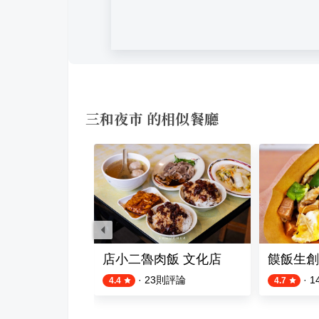
三和夜市 的相似餐廳
肉飯
店小二魯肉飯 文化店
饃飯生創
則評論
·
23
則評論
·
1
4.4
4.7