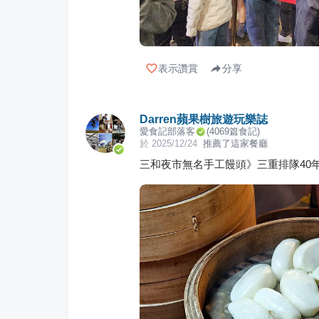
表示讚賞
分享
Darren蘋果樹旅遊玩樂誌
愛食記部落客
(
4069
篇食記)
於
2025/12/24
推薦了這家餐廳
三和夜市無名手工饅頭》三重排隊40