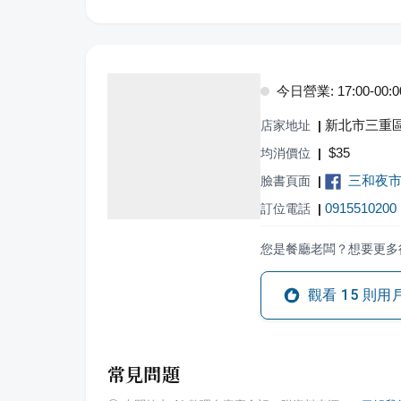
今日營業: 17:00-00:0
新北市三重
店家地址
|
$
35
均消價位
|
三和夜市，Sa
臉書頁面
|
0915510200
訂位電話
|
您是餐廳老闆？想要更多
觀看
15
則用
常見問題