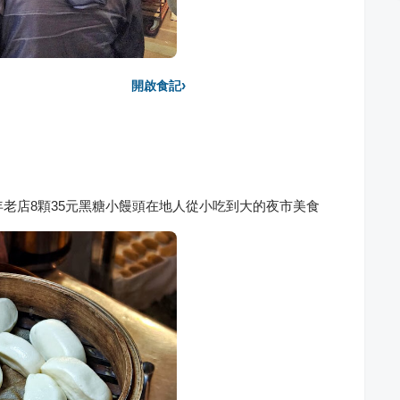
›
開啟食記
年老店8顆35元黑糖小饅頭在地人從小吃到大的夜市美食