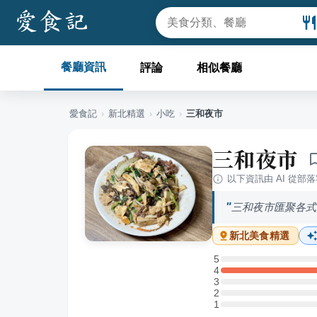
餐廳資訊
評論
相似餐廳
愛食記
›
新北
精選
›
小吃
›
三和夜市
三和夜市
以下資訊由 AI 從部
三和夜市匯聚各式
新北
美食精選
5
5 星：0 則評論
4
4 星：2 則評論
3
3 星：0 則評論
2
2 星：0 則評論
1
1 星：0 則評論