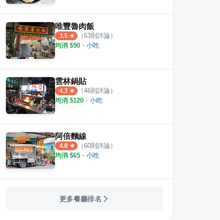
唯豐魯肉飯
（
53
則評論）
3.5
均消 $
90
・
小吃
雲林鍋貼
（
46
則評論）
4.3
均消 $
120
・
小吃
阿倍麵線
（
60
則評論）
4.0
均消 $
65
・
小吃
更多餐廳排名