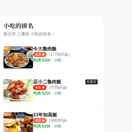
小吃的排名
新北市
三重區
小吃
的排名
›
今大魯肉飯
（
177
則評論）
4.3
均消 $
100
・
小吃
店小二魯肉飯
百選店
（
87
則評論）
4.4
均消 $
150
・
小吃
枝羹
老串角居酒屋 三重店
傳統
33年知高飯
·
63
則評論
·
15
則評論
4.9
4.2
（
58
則評論）
4.3
均消 $
100
・
小吃