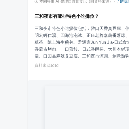
ⓘ
本問答由 AI 整理自真實食記（附資料來源）
·
了解我
三和夜市有哪些特色小吃攤位？
三和夜市特色小吃攤位包括：雅口天香臭豆腐、
明宏蚵仁湯、四海泡泡冰、正庄老牌嘉義番薯球
草茶、陳上海生煎包、君源家Jun Yun Jia
香蒙古烤肉、一口煎餃、日式香酥棒、大川本鋪
羹、口吅品麻辣臭豆腐、三和夜市涼圓、創意熱
資料來源