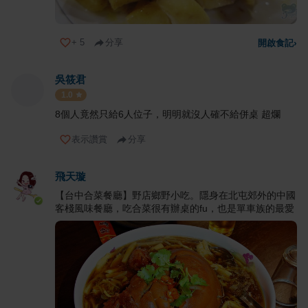
+
5
分享
開啟食記
›
吳筱君
1.0
8個人竟然只給6人位子，明明就沒人確不給併桌 超爛
表示讚賞
分享
飛天璇
【台中合菜餐廳】野店鄉野小吃。隱身在北屯郊外的中國
客棧風味餐廳，吃合菜很有辦桌的fu，也是單車族的最愛