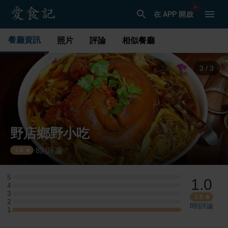
在 APP 開啟
餐廳資訊
照片
評論
相似餐廳
1
/
3
野店鄉野小吃
8
則評論
·
1.0
5
1.0
5 星：0 則評論
4
4 星：0 則評論
3
3 星：0 則評論
1.0
2
2 星：0 則評論
8
則評論
1
1 星：2 則評論