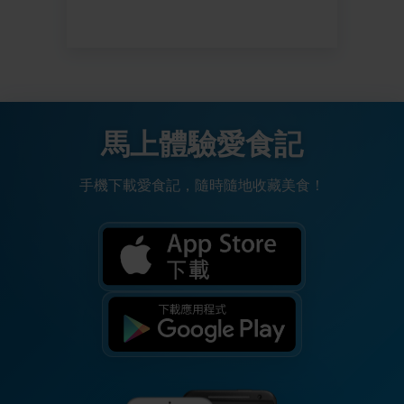
馬上體驗愛食記
手機下載愛食記，隨時隨地收藏美食！