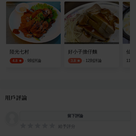
陸光七村
好小子擔仔麵
仙園
·
9
則評論
·
12
則評論
11
則
4.8
3.8
用戶評論
留下評論
給予評分