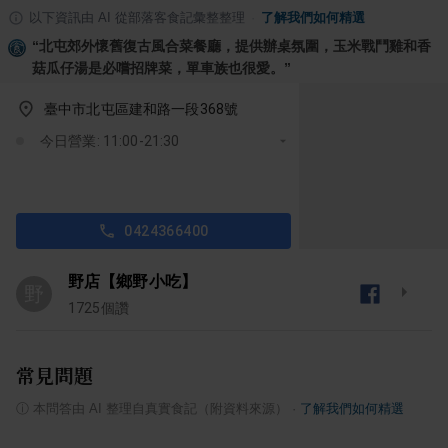
以下資訊由 AI 從部落客食記彙整整理
·
了解我們如何精選
“
北屯郊外懷舊復古風合菜餐廳，提供辦桌氛圍，玉米戰鬥雞和香
菇瓜仔湯是必嚐招牌菜，單車族也很愛。
”
臺中市北屯區建和路一段368號
今日營業: 11:00-21:30
0424366400
野店【鄉野小吃】
野
1725
個讚
常見問題
ⓘ
本問答由 AI 整理自真實食記（附資料來源）
·
了解我們如何精選