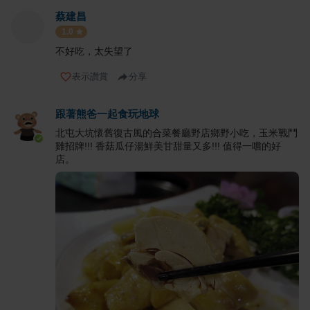
蔡建昌
1.0
不好吃，太失望了
表示讚賞
分享
跟著熊爸一起食玩地球
北屯大坑懷舊復古風的合菜餐廳野店鄉野小吃，玉米戰鬥
雞招牌!!! 香菇瓜仔湯鮮美甘甜量又多!!! 值得一嚐的好
店。