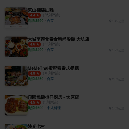
東山棧甕缸雞
（
26
則評論）
4.4
均消 $
590
・
合菜
1.45公里
大城享泰食泰食時尚餐廳 大坑店
（
22
則評論）
4.6
均消 $
400
・
合菜
1.23公里
MeMeThai蜜蜜泰泰式餐廳
（
10
則評論）
4.8
均消 $
350
・
合菜
2.62公里
頂園燒鵝担仔廚房 - 太原店
（
5
則評論）
4.5
均消 $
500
・
中式料理
1.62公里
陸光七村