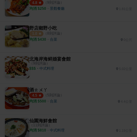
（
9
則評論）
4.8
均消 $
250
・
景觀餐廳
1.81公里
野店鄉野小吃
（
8
則評論）
1.0
均消 $
430
・
合菜
0公尺
北海岸海鲜婚宴會館
（
9
則評論）
$$$
・
中式料理
5.02公里
酒ㄊㄨㄚ
（
5
則評論）
4.5
均消 $
500
・
合菜
4.4公里
仙園海鮮會館
（
11
則評論）
均消 $
810
・
中式料理
1.19公里