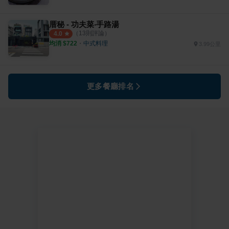
厝秘 - 功夫菜‧手路湯
（
13
則評論）
4.0
均消 $
722
・
中式料理
3.99公里
更多餐廳排名