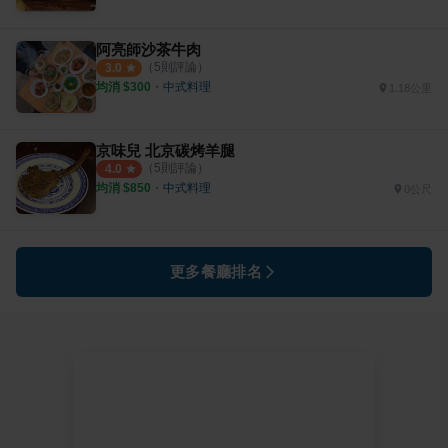
阿亮師沙茶牛肉
（
5
則評論）
3.0
均消 $
300
・
中式料理
1.18公里
京味兒 北京碳烤羊腿
（
5
則評論）
4.0
均消 $
850
・
中式料理
0公尺
更多餐廳排名