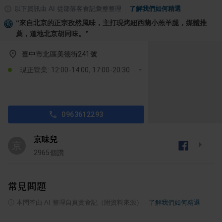
以下資訊由 AI 從部落客食記彙整整理
·
了解我們如何精選
“
來自北京的正宗孜然風味，主打現烤紐西蘭小羔羊腿，媒體推
薦，道地北京胡同味。
”
臺中市北區美德街241號
現正營業: 12:00-14:00, 17:00-20:30
0963612293
京味兒
京
2965
個讚
常見問題
ⓘ
本問答由 AI 整理自真實食記（附資料來源）
·
了解我們如何精選