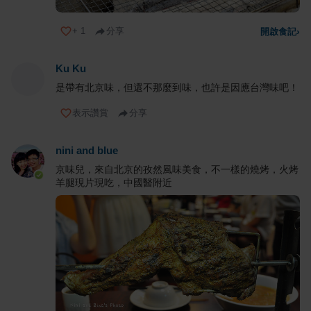
+
1
分享
開啟食記
›
Ku Ku
是帶有北京味，但還不那麼到味，也許是因應台灣味吧！
表示讚賞
分享
nini and blue
京味兒，來自北京的孜然風味美食，不一樣的燒烤，火烤
羊腿現片現吃，中國醫附近