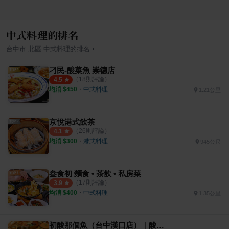
中式料理的排名
›
台中市
北區
中式料理
的排名
刁民-酸菜魚 崇德店
（
18
則評論）
4.5
均消 $
450
・
中式料理
1.21公里
京悅港式飲茶
（
26
則評論）
4.1
均消 $
300
・
港式料理
945公尺
叁食初 麵食 • 茶飲 • 私房菜
（
17
則評論）
3.9
均消 $
400
・
中式料理
1.35公里
初酸那個魚（台中漢口店）｜酸菜魚個人鍋專賣