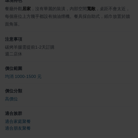
環境特色
餐廳外觀
居家
，沒有華麗的裝潢，內部空間
寬敞
，桌距不會太近，
每個座位上方幾乎都設有抽油煙機。餐具採自助式，紙巾放置於牆
面角落。
注意事項
碳烤羊腿需提前1-2天訂購
週二店休
價位範圍
均消 1000-1500 元
價位分類
高價位
適合族群
適合家庭聚餐
適合朋友聚餐