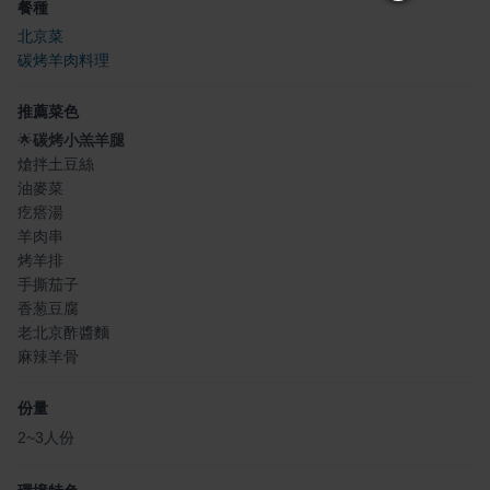
餐種
北京菜
碳烤羊肉料理
推薦菜色
🌟
碳烤小羔羊腿
熗拌土豆絲
油麥菜
疙瘩湯
羊肉串
烤羊排
手撕茄子
香葱豆腐
老北京酢醬麵
麻辣羊骨
份量
2~3人份