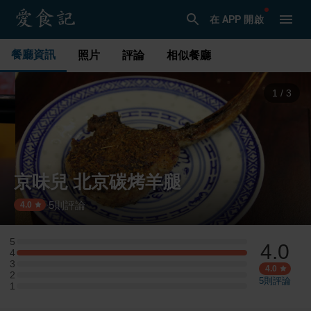
在 APP 開啟
餐廳資訊
照片
評論
相似餐廳
1
/
3
京味兒 北京碳烤羊腿
5
則評論
·
4.0
5
4.0
5 星：0 則評論
4
4 星：1 則評論
3
3 星：0 則評論
4.0
2
2 星：0 則評論
5
則評論
1
1 星：0 則評論