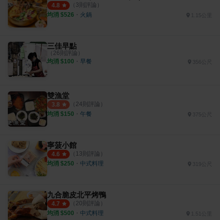
（
3
則評論）
4.8
均消 $
526
・
火鍋
1.15公里
三佳早點
（
26
則評論）
均消 $
100
・
早餐
356公尺
雙漁堂
（
24
則評論）
3.8
均消 $
150
・
午餐
375公尺
寧菠小館
（
13
則評論）
4.6
均消 $
250
・
中式料理
319公尺
九合脆皮北平烤鴨
（
20
則評論）
4.7
均消 $
500
・
中式料理
1.51公里