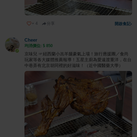
+
4
分享
開啟食記
›
Cheer
均消價位: $
850
京味兒 ☞紐西蘭小羔羊腿豪氣上場！旅行應援團／食尚
玩家等各大媒體推薦報導！五星主廚為愛遠渡重洋，在台
中巷弄有北京胡同裡的好滋味！（近中國醫藥大學）