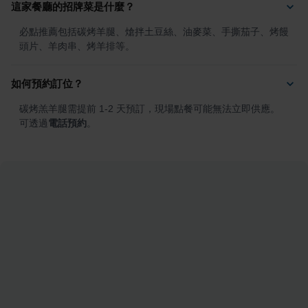
這家餐廳的招牌菜是什麼？
必點推薦包括碳烤羊腿、熗拌土豆絲、油麥菜、手撕茄子、烤饅
頭片、羊肉串、烤羊排等。
如何預約訂位？
碳烤羔羊腿需提前 1-2 天預訂，現場點餐可能無法立即供應。
可透過
電話預約
。