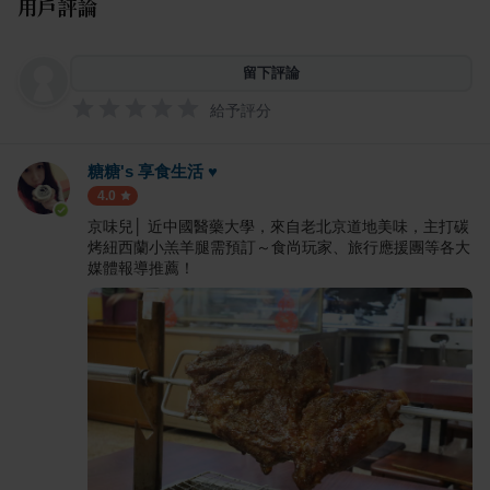
用戶評論
留下評論
給予評分
糖糖's 享食生活 ♥
4.0
京味兒│ 近中國醫藥大學，來自老北京道地美味，主打碳
烤紐西蘭小羔羊腿需預訂～食尚玩家、旅行應援團等各大
媒體報導推薦！