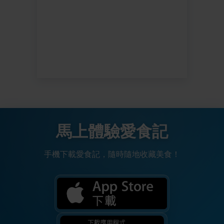
馬上體驗愛食記
手機下載愛食記，隨時隨地收藏美食！