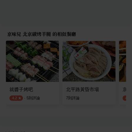
京味兒 北京碳烤羊腿 的相似餐廳
就醬子烤吧
北平路黃昏市場
京厚
·
5
則評論
7
則評論
4.2
4.1