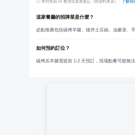
ⓘ
本問答由 AI 整理自真實食記（附資料來源）
·
了解我
這家餐廳的招牌菜是什麼？
必點推薦包括碳烤羊腿、熗拌土豆絲、油麥菜、
如何預約訂位？
碳烤羔羊腿需提前 1-2 天預訂，現場點餐可能無