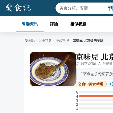
餐廳資訊
評論
相似餐廳
愛食記
›
台中
精選
›
中式料理
›
京味兒 北京碳烤羊腿
京味兒 北
以下資訊由 AI 從部
來自北京的正宗孜
台中
美食精選
5
5 星：0 則評論
4
4 星：1 則評論
3
3 星：0 則評論
2
2 星：0 則評論
1
1 星：0 則評論