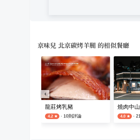
京味兒 北京碳烤羊腿 的相似餐廳
昏市場
龍莊烤乳豬
燒肉中山
·
10
則評論
·
2
4.2
4.0