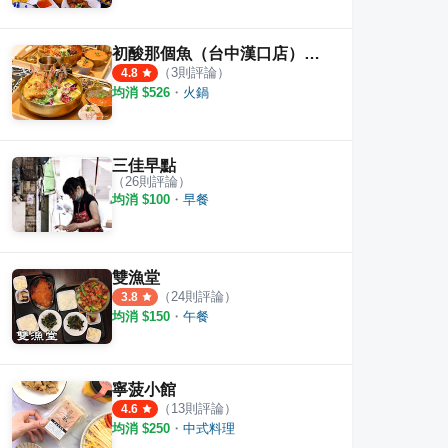
初酸那個魚（台中漢口店）｜酸菜魚個人鍋專賣
（
3
則評論）
4.8
均消 $
526
・
火鍋
三佳早點
（
26
則評論）
均消 $
100
・
早餐
雙漁堂
（
24
則評論）
3.8
均消 $
150
・
午餐
寧菠小館
（
13
則評論）
4.6
均消 $
250
・
中式料理