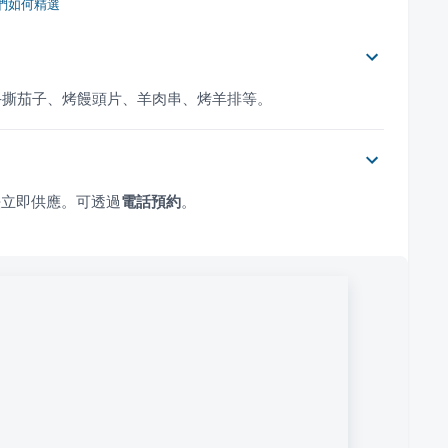
們如何精選
手撕茄子、烤饅頭片、羊肉串、烤羊排等。
法立即供應。可透過
電話預約
。