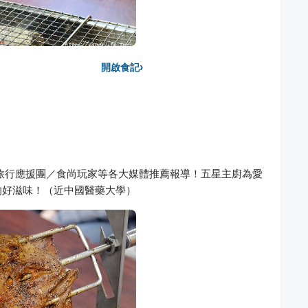
›
開啟食記
旅行應援團／食尚玩家等各大媒體推薦報導！五星主廚為愛
的好滋味！（近中國醫藥大學）