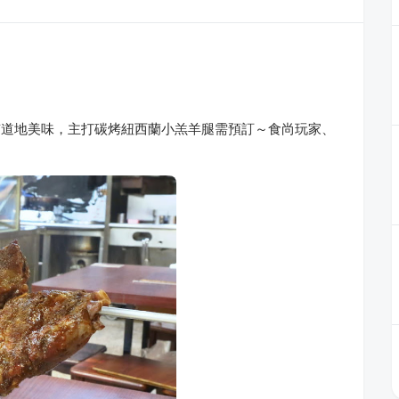
京道地美味，主打碳烤紐西蘭小羔羊腿需預訂～食尚玩家、