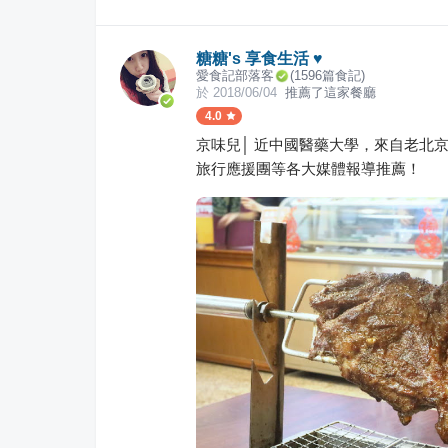
糖糖's 享食生活 ♥
愛食記部落客
(
1596
篇食記)
於
2018/06/04
推薦了這家餐廳
4.0
京味兒│ 近中國醫藥大學，來自老北
旅行應援團等各大媒體報導推薦！