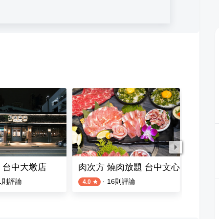
 台中大墩店
肉次方 燒肉放題 台中文心崇德店
豬在瘋
1
則評論
·
16
則評論
4.0
4.5