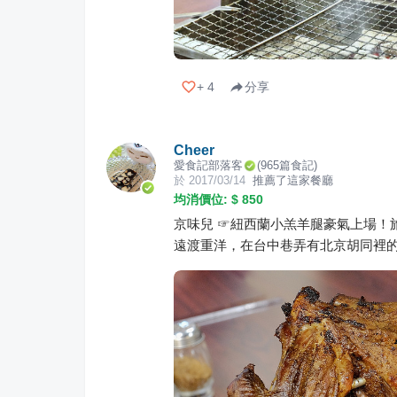
+
4
分享
Cheer
愛食記部落客
(
965
篇食記)
於
2017/03/14
推薦了這家餐廳
均消價位: $
850
京味兒 ☞紐西蘭小羔羊腿豪氣上場！
遠渡重洋，在台中巷弄有北京胡同裡