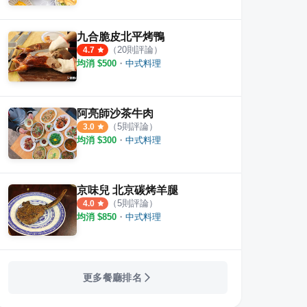
九合脆皮北平烤鴨
（
20
則評論）
4.7
均消 $
500
・
中式料理
阿亮師沙茶牛肉
（
5
則評論）
3.0
均消 $
300
・
中式料理
京味兒 北京碳烤羊腿
（
5
則評論）
4.0
均消 $
850
・
中式料理
更多餐廳排名