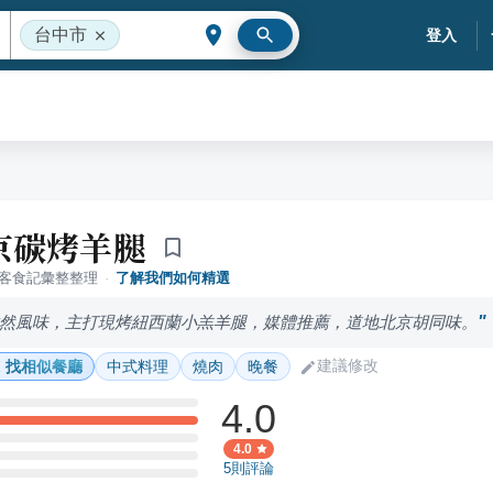
台中市
登入
京碳烤羊腿
落客食記彙整整理
·
了解我們如何精選
然風味，主打現烤紐西蘭小羔羊腿，媒體推薦，道地北京胡同味。
建議修改
找相似餐廳
中式料理
燒肉
晚餐
4.0
4.0
5
則評論