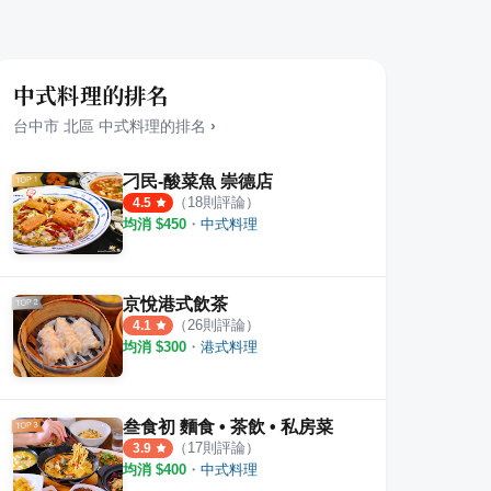
中式料理的排名
台中市
北區
中式料理
的排名
›
刁民-酸菜魚 崇德店
（
18
則評論）
4.5
均消 $
450
・
中式料理
京悅港式飲茶
（
26
則評論）
4.1
均消 $
300
・
港式料理
 豬腳專賣店
森森燒肉 公益店
就醬
·
4
則評論
·
31
則評論
4.5
4.2
叁食初 麵食 • 茶飲 • 私房菜
（
17
則評論）
3.9
均消 $
400
・
中式料理