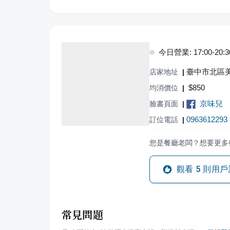
今日營業: 17:00-20:3
臺中市北區美
店家地址
|
$
850
均消價位
|
京味兒
臉書頁面
|
0963612293
訂位電話
|
您是餐廳老闆？想要更多
觀看
5
則用戶
常見問題