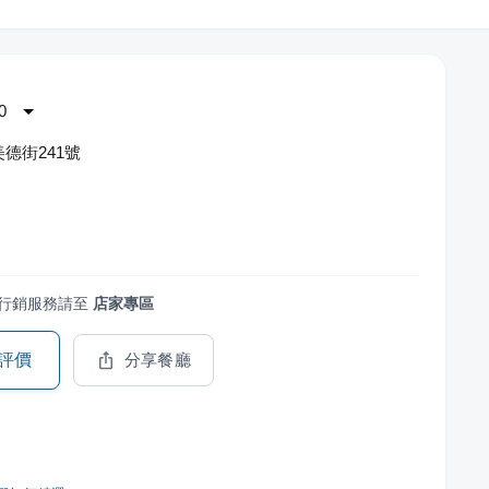
0
德街241號
行銷服務請至
店家專區
評價
分享餐廳