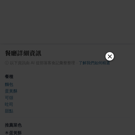
餐廳詳細資訊
ⓘ
以下資訊由 AI 從部落客食記彙整整理
·
了解我們如何精選
餐種
麵包
蛋黃酥
可頌
吐司
甜點
推薦菜色
🌟
蛋黃酥