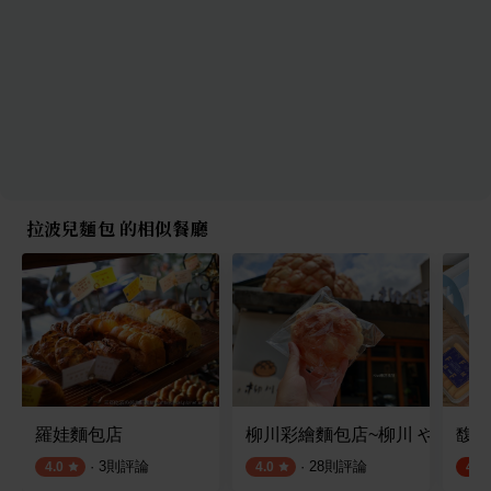
拉波兒麵包 的相似餐廳
羅娃麵包店
柳川彩繪麵包店~柳川 や
馥漫
·
3
則評論
·
28
則評論
4.0
4.0
4.7