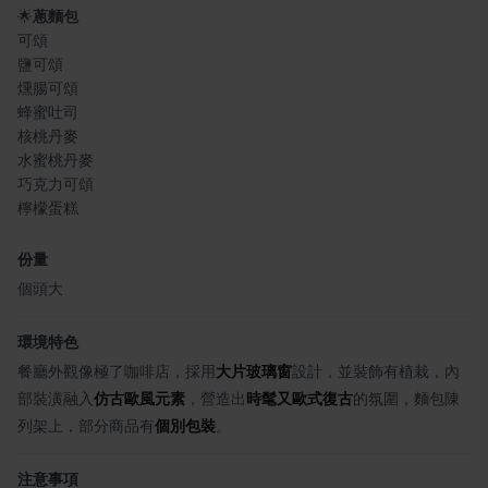
🌟
蔥麵包
可頌
鹽可頌
燻腸可頌
蜂蜜吐司
核桃丹麥
水蜜桃丹麥
巧克力可頌
檸檬蛋糕
份量
個頭大
環境特色
餐廳外觀像極了咖啡店，採用
大片玻璃窗
設計，並裝飾有植栽，內
部裝潢融入
仿古歐風元素
，營造出
時髦又歐式復古
的氛圍，麵包陳
列架上，部分商品有
個別包裝
。
注意事項