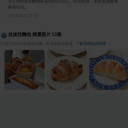
月公布的蛋黃酥價格為580元/10入。2020年時，單顆蛋黃酥價
格為50元。
資料來源
拉波兒麵包
精選照片
13
張
ⓘ
照片由合作部落客拍攝，AI 協助篩選精選
·
了解我們如何精選