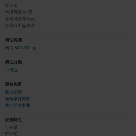
有低消
室溫可保存7天
冷藏可保存14天
冷藏取出需烤過
價位範圍
均消 500-800 元
價位分類
中價位
適合族群
適合送禮
適合家庭聚餐
適合朋友聚餐
設施特色
可外帶
可宅配