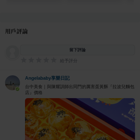
用戶評論
留下評論
給予評分
Angelababy享樂日記
台中美食｜與陳耀訓師出同門的厲害蛋黃酥『拉波兒麵包
店』價格