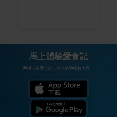
馬上體驗愛食記
手機下載愛食記，隨時隨地收藏美食！