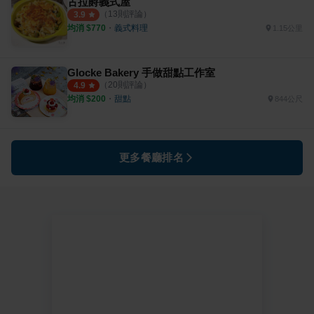
古拉爵義式屋
（
13
則評論）
3.9
均消 $
770
・
義式料理
1.15公里
Glocke Bakery 手做甜點工作室
（
20
則評論）
4.9
均消 $
200
・
甜點
844公尺
更多餐廳排名