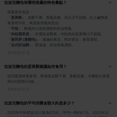
拉波兒麵包有哪些推薦的特色餐點？
『
蛋黃酥
』
: 皮酥千層、香氣高雅、烏豆沙不甜膩，紅土鹹鴨蛋
『
可頌
』
『
肉桂蘋果派
』
『
蒼阿胖 (蔥麵包)
』
『
法式奶油酥
』
: 肥滋滋，奶油香氣濃郁。
資料來源
拉波兒麵包的蛋黃酥建議如何食用？
強烈建議烤過食用，烤過後皮酥千層、香氣高雅。冷藏取出後需
用160度烤5分鐘。
資料來源
拉波兒麵包的平均消費金額大約是多少？
2023年中秋禮盒10入裝為670元，平均一顆約67元。2021年12