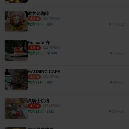
歐客佬咖啡
（
26
則評論）
4.2
均消 $
150
・
咖啡
1.18公里
Hui café-卉
（
22
則評論）
4.6
均消 $
450
・
早午餐
777公尺
HAUSINC CAFE
（
20
則評論）
4.2
均消 $
210
・
咖啡
917公尺
真騎士烘培
（
17
則評論）
4.7
均消 $
150
・
甜點
2.34公里