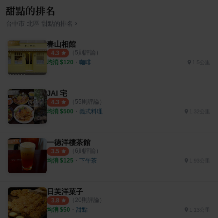
甜點的排名
›
台中市
北區
甜點
的排名
春山相館
（
5
則評論）
4.3
均消 $
120
・
咖啡
1.5公里
JAI 宅
（
55
則評論）
4.3
均消 $
500
・
義式料理
1.32公里
一德洋樓茶館
（
6
則評論）
3.5
均消 $
125
・
下午茶
1.93公里
日芙洋菓子
（
20
則評論）
3.8
均消 $
50
・
甜點
1.13公里