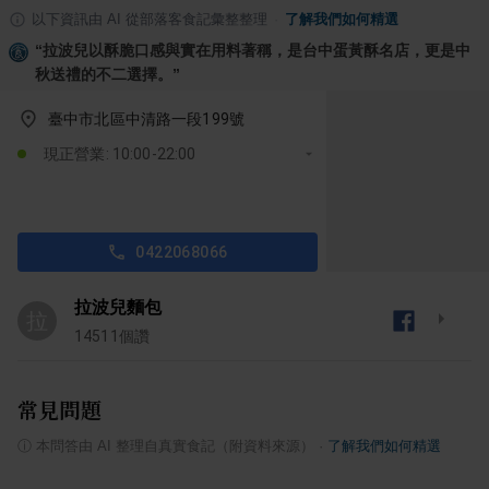
以下資訊由 AI 從部落客食記彙整整理
·
了解我們如何精選
“
拉波兒以酥脆口感與實在用料著稱，是台中蛋黃酥名店，更是中
秋送禮的不二選擇。
”
臺中市北區中清路一段199號
現正營業: 10:00-22:00
0422068066
拉波兒麵包
拉
14511
個讚
常見問題
ⓘ
本問答由 AI 整理自真實食記（附資料來源）
·
了解我們如何精選