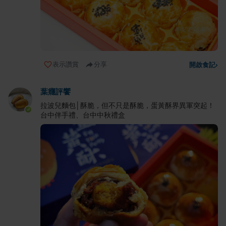
表示讚賞
分享
開啟食記
›
葉癮評饗
拉波兒麵包│酥脆，但不只是酥脆，蛋黃酥界異軍突起！
台中伴手禮、台中中秋禮盒