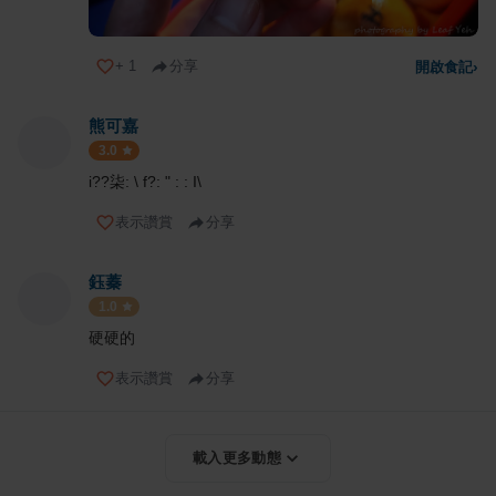
+
1
分享
開啟食記
›
熊可嘉
3.0
i??柒: \ f?: " : : I\
表示讚賞
分享
鈺蓁
1.0
硬硬的
表示讚賞
分享
載入更多動態