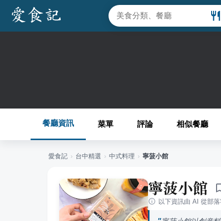
餐廳資訊
菜單
評論
相似餐廳
愛食記
›
台中
精選
›
中式料理
›
寧菠小館
寧菠小館
以下資訊由 AI 從部