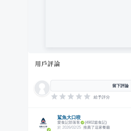
用戶評論
留下評論
給予評分
鯊魚大口咬
愛食記部落客
(
4902
篇食記)
於
2026/02/25
推薦了這家餐廳