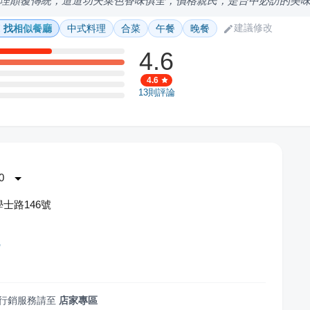
理顛覆傳統，道道功夫菜色香味俱全，價格親民，是台中必訪的美
建議修改
找相似餐廳
中式料理
合菜
午餐
晚餐
4.6
4.6
13
則評論
0
士路146號
館
行銷服務請至
店家專區