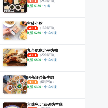
（
24
則評論）
3.8
均消 $
150
・
午餐
寧菠小館
（
13
則評論）
4.6
均消 $
250
・
中式料理
九合脆皮北平烤鴨
（
20
則評論）
4.7
均消 $
500
・
中式料理
阿亮師沙茶牛肉
（
5
則評論）
3.0
均消 $
300
・
中式料理
京味兒 北京碳烤羊腿