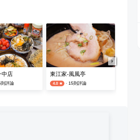
一中店
東江家-風風亭
陸軍小
6
則評論
·
15
則評論
4.0
4.0