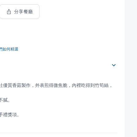
分享餐廳
們如何精選
新社優質香菇製作，外表煎得微焦脆，內裡吃得到竹筍絲，
手禮獎項。