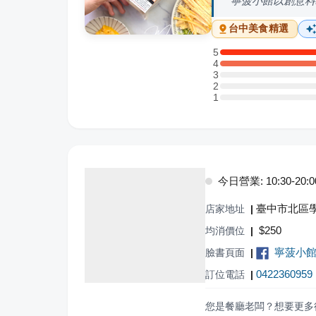
寧菠小館以創意料
台中
美食精選
5
5 星：2 則評論
4
4 星：3 則評論
3
3 星：0 則評論
2
2 星：0 則評論
1
1 星：0 則評論
今日營業: 10:30-20:0
臺中市北區學
店家地址
|
$
250
均消價位
|
寧菠小
臉書頁面
|
0422360959
訂位電話
|
您是餐廳老闆？想要更多