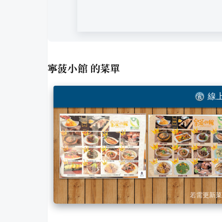
寧菠小館
的菜單
線上
若需更新菜