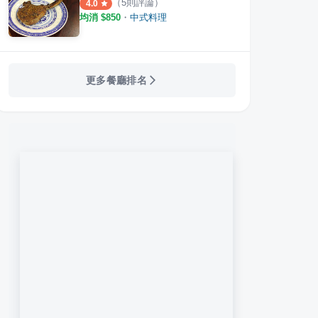
（
5
則評論）
4.0
均消 $
850
・
中式料理
更多餐廳排名
館
禾間糧倉
八分
·
29
則評論
·
93
則評論
4.5
3.7