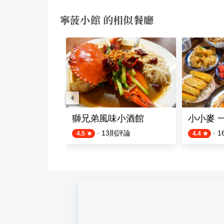
寧菠小館 的相似餐廳
獅兄弟風味小酒館
小小麥 
則評論
·
13
則評論
·
1
4.5
4.4