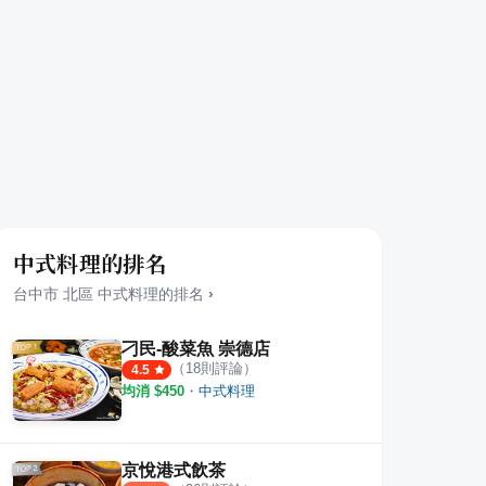
中式料理的排名
台中市
北區
中式料理
的排名
›
刁民-酸菜魚 崇德店
（
18
則評論）
4.5
均消 $
450
・
中式料理
京悅港式飲茶