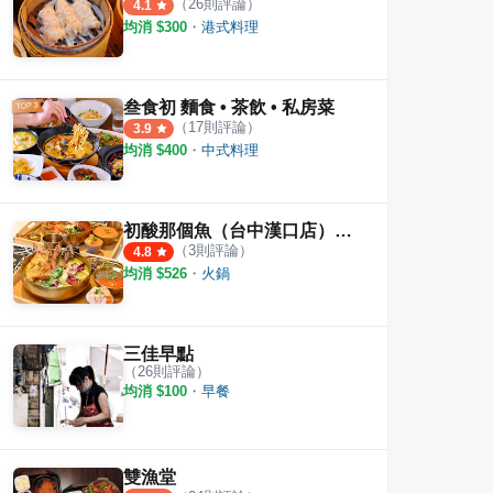
（
26
則評論）
4.1
均消 $
300
・
港式料理
叁食初 麵食 • 茶飲 • 私房菜
（
17
則評論）
3.9
均消 $
400
・
中式料理
初酸那個魚（台中漢口店）｜酸菜魚個人鍋專賣
（
3
則評論）
4.8
均消 $
526
・
火鍋
三佳早點
（
26
則評論）
均消 $
100
・
早餐
雙漁堂