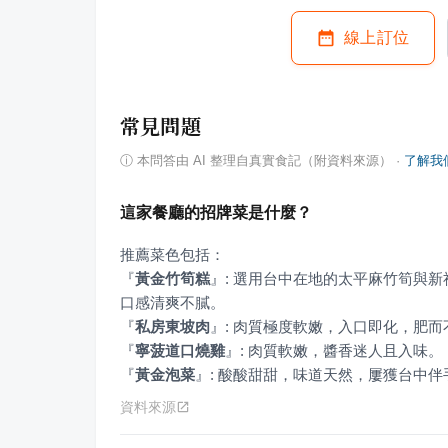
線上訂位
常見問題
ⓘ
本問答由 AI 整理自真實食記（附資料來源）
·
了解我
這家餐廳的招牌菜是什麼？
『
黃金竹筍糕
』
: 選用台中在地的太平麻竹筍與
『
私房東坡肉
』
『
寧菠道口燒雞
』
『
黃金泡菜
』
: 酸酸甜甜，味道天然，屢獲台中伴
資料來源